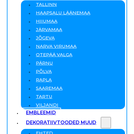
TALLINN
HAAPSALU LÄÄNEMAA
HIIUMAA
JÄRVAMAA
JÕGEVA
NARVA VIRUMAA
OTEPÄÄ VALGA
PÄRNU
PÕLVA
RAPLA
SAAREMAA
TARTU
VILJANDI
EMBLEEMID
DEKORATIIVTOODED MUUD
EHTED