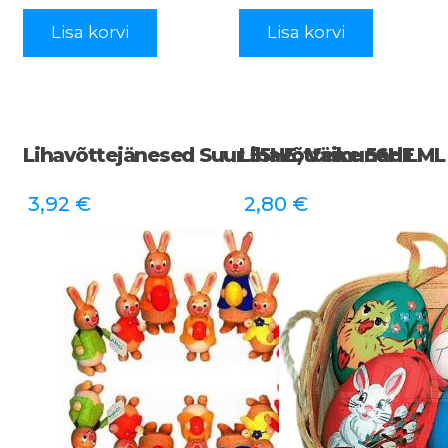
Lisa korvi
Lisa korvi
Lihavõttejänesed Suur 55HE; Väike 56HE
Lihavõttemunad LML
3,92
€
2,80
€