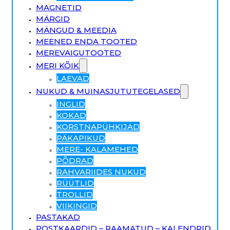
MAGNETID
MÄRGID
MÄNGUD & MEEDIA
MEENED ENDA TOOTED
MEREVAIGUTOOTED
MERI KÕIK
LAEVAD
NUKUD & MUINASJUTUTEGELASED
INGLID
KOKAD
KORSTNAPÜHKIJAD
PÄKAPIKUD
MERE- KALAMEHED
PÕDRAD
RAHVARIIDES NUKUD
RÜÜTLID
TROLLID
VIIKINGID
PASTAKAD
POSTKAARDID – RAAMATUD – KALENDRID