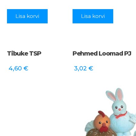
Lisa korvi
Lisa korvi
Tibuke TSP
Pehmed Loomad PJ
4,60
€
3,02
€