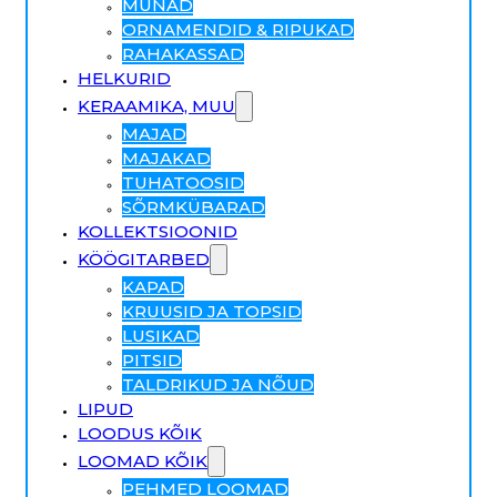
MUNAD
ORNAMENDID & RIPUKAD
RAHAKASSAD
HELKURID
KERAAMIKA, MUU
MAJAD
MAJAKAD
TUHATOOSID
SÕRMKÜBARAD
KOLLEKTSIOONID
KÖÖGITARBED
KAPAD
KRUUSID JA TOPSID
LUSIKAD
PITSID
TALDRIKUD JA NÕUD
LIPUD
LOODUS KÕIK
LOOMAD KÕIK
PEHMED LOOMAD