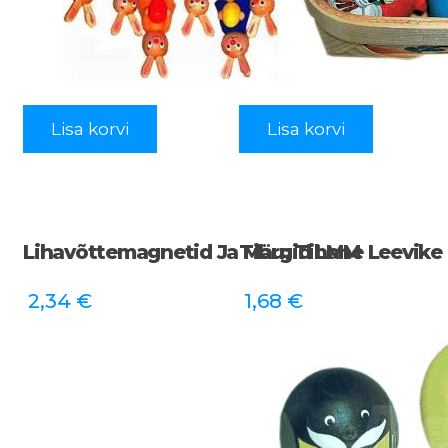
Lisa korvi
Lisa korvi
Lihavõttemagnetid Ja Märgid LMM
Tibu; Tihane Leevike
2,34
€
1,68
€