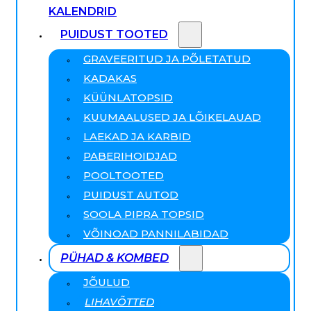
KALENDRID
PUIDUST TOOTED
GRAVEERITUD JA PÕLETATUD
KADAKAS
KÜÜNLATOPSID
KUUMAALUSED JA LÕIKELAUAD
LAEKAD JA KARBID
PABERIHOIDJAD
POOLTOOTED
PUIDUST AUTOD
SOOLA PIPRA TOPSID
VÕINOAD PANNILABIDAD
PÜHAD & KOMBED
JÕULUD
LIHAVÕTTED