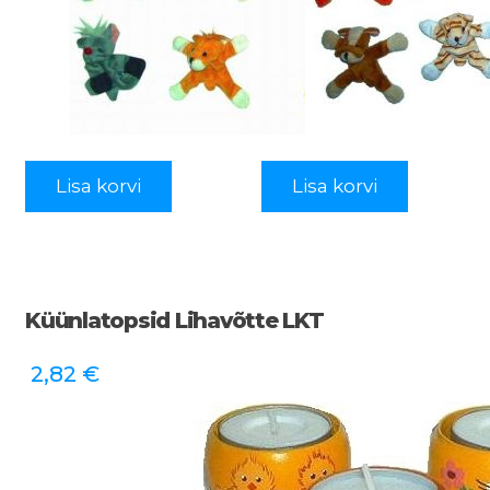
Lisa korvi
Lisa korvi
Küünlatopsid Lihavõtte LKT
2,82
€