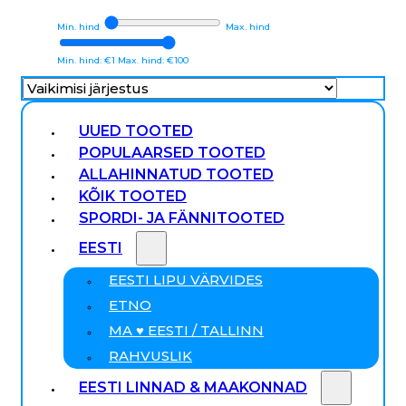
Min. hind
Max. hind
Min. hind: €1
Max. hind: €100
UUED TOOTED
POPULAARSED TOOTED
ALLAHINNATUD TOOTED
KÕIK TOOTED
SPORDI- JA FÄNNITOOTED
EESTI
EESTI LIPU VÄRVIDES
ETNO
MA ♥ EESTI / TALLINN
RAHVUSLIK
EESTI LINNAD & MAAKONNAD