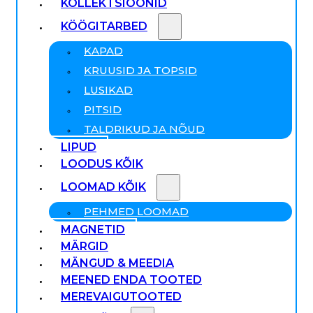
KOLLEKTSIOONID
KÖÖGITARBED
KAPAD
KRUUSID JA TOPSID
LUSIKAD
PITSID
TALDRIKUD JA NÕUD
LIPUD
LOODUS KÕIK
LOOMAD KÕIK
PEHMED LOOMAD
MAGNETID
MÄRGID
MÄNGUD & MEEDIA
MEENED ENDA TOOTED
MEREVAIGUTOOTED