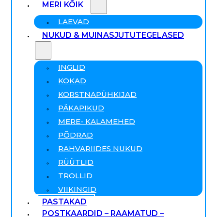
MERI KÕIK
LAEVAD
NUKUD & MUINASJUTUTEGELASED
INGLID
KOKAD
KORSTNAPÜHKIJAD
PÄKAPIKUD
MERE- KALAMEHED
PÕDRAD
RAHVARIIDES NUKUD
RÜÜTLID
TROLLID
VIIKINGID
PASTAKAD
POSTKAARDID – RAAMATUD –