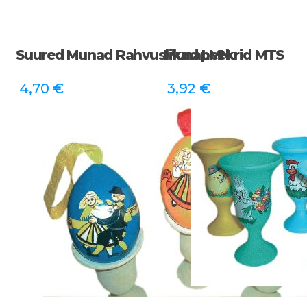
Suured Munad Rahvuslikud LMN
Munapeekrid MTS
4,70
€
3,92
€