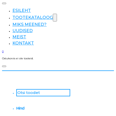
ESILEHT
TOOTEKATALOOG
MIKS MEENED?
UUDISED
MEIST
KONTAKT
0
Ostukorvis ei ole tooteid.
Otsi
...
Hind