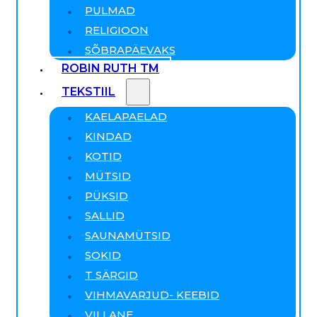
PULMAD
RELIGIOON
SÕBRAPÄEVAKS
ROBIN RUTH TM
TEKSTIIL
KAELAPAELAD
KINDAD
KOTID
MÜTSID
PÜKSID
SALLID
SAUNAMÜTSID
SOKID
T SÄRGID
VIHMAVARJUD- KEEBID
VILLANE