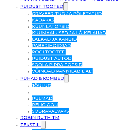
PUIDUST TOOTED
GRAVEERITUD JA PÕLETATUD
KADAKAS
KÜÜNLATOPSID
KUUMAALUSED JA LÕIKELAUAD
LAEKAD JA KARBID
PABERIHOIDJAD
POOLTOOTED
PUIDUST AUTOD
SOOLA PIPRA TOPSID
VÕINOAD PANNILABIDAD
PÜHAD & KOMBED
JÕULUD
LIHAVÕTTED
PULMAD
RELIGIOON
SÕBRAPÄEVAKS
ROBIN RUTH TM
TEKSTIIL