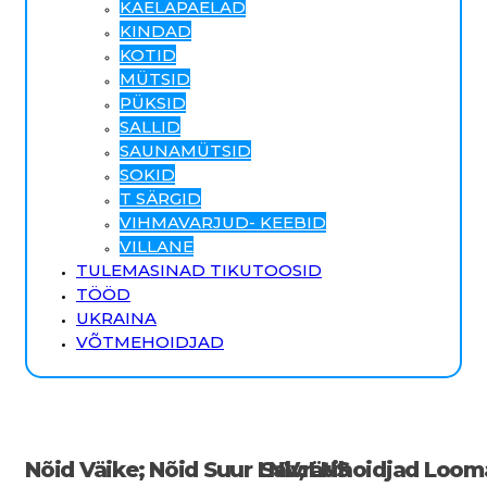
KAELAPAELAD
KINDAD
KOTID
MÜTSID
PÜKSID
SALLID
SAUNAMÜTSID
SOKID
T SÄRGID
VIHMAVARJUD- KEEBID
VILLANE
TULEMASINAD TIKUTOOSID
TÖÖD
UKRAINA
VÕTMEHOIDJAD
Nõid Väike; Nõid Suur LNV; LNS
Salvrätihoidjad Loom