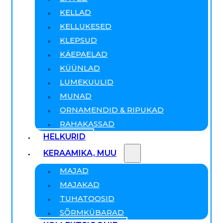
KELLAD
KELLUKESED
KLEPSUD
KÄEPAELAD
KÜÜNLAD
LUMEKUULID
MUNAD
ORNAMENDID & RIPUKAD
RAHAKASSAD
HELKURID
KERAAMIKA, MUU
MAJAD
MAJAKAD
TUHATOOSID
SÕRMKÜBARAD