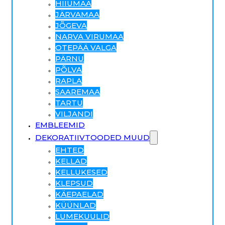
HIIUMAA
JÄRVAMAA
JÕGEVA
NARVA VIRUMAA
OTEPÄÄ VALGA
PÄRNU
PÕLVA
RAPLA
SAAREMAA
TARTU
VILJANDI
EMBLEEMID
DEKORATIIVTOODED MUUD
EHTED
KELLAD
KELLUKESED
KLEPSUD
KÄEPAELAD
KÜÜNLAD
LUMEKUULID