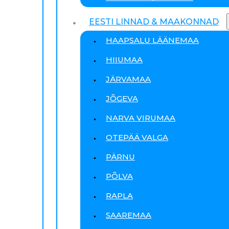
EESTI LINNAD & MAAKONNAD
HAAPSALU LÄÄNEMAA
HIIUMAA
JÄRVAMAA
JÕGEVA
NARVA VIRUMAA
OTEPÄÄ VALGA
PÄRNU
PÕLVA
RAPLA
SAAREMAA