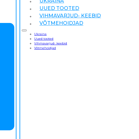
UKRAINA
UUED TOOTED
VIHMAVARJUD- KEEBID
VÕTMEHOIDJAD
Ukraina
Uued tooted
Vihmavarjud- keebid
Võtmehoidjad