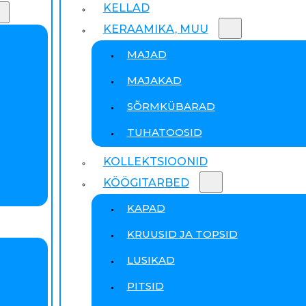
KELLAD
KERAAMIKA, MUU
MAJAD
MAJAKAD
SÕRMKÜBARAD
TUHATOOSID
KOLLEKTSIOONID
KÖÖGITARBED
KAPAD
KRUUSID JA TOPSID
LUSIKAD
PITSID