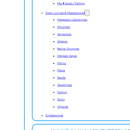
Ma ♥ Eesti / Tallinn
Eesti Linnad & Maakonnad
Haapsalu Läänemaa
Hiiumaa
Järvamaa
Jõgeva
Narva Virumaa
Otepää Valga
Pärnu
Põlva
Rapla
Saaremaa
Tallinn
Tartu
Viljandi
Embleemid