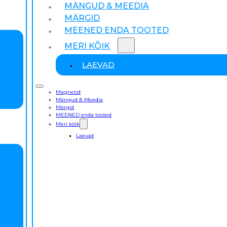
MÄNGUD & MEEDIA
MÄRGID
MEENED ENDA TOOTED
MERI KÕIK
LAEVAD
Magnetid
Mängud & Meedia
Märgid
MEENED enda tooted
Meri kõik
Laevad