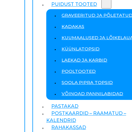
PUIDUST TOOTED
GRAVEERITUD JA PÕLETATU
KADAKAS
KUUMAALUSED JA LÕIKELAU
KÜÜNLATOPSID
LAEKAD JA KARBID
POOLTOOTED
SOOLA PIPRA TOPSID
VÕINOAD PANNILABIDAD
PASTAKAD
POSTKAARDID – RAAMATUD –
KALENDRID
RAHAKASSAD