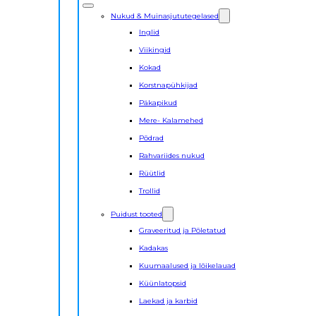
Nukud & Muinasjututegelased
Inglid
Viikingid
Kokad
Korstnapühkijad
Päkapikud
Mere- Kalamehed
Põdrad
Rahvariides nukud
Rüütlid
Trollid
Puidust tooted
Graveeritud ja Põletatud
Kadakas
Kuumaalused ja lõikelauad
Küünlatopsid
Laekad ja karbid