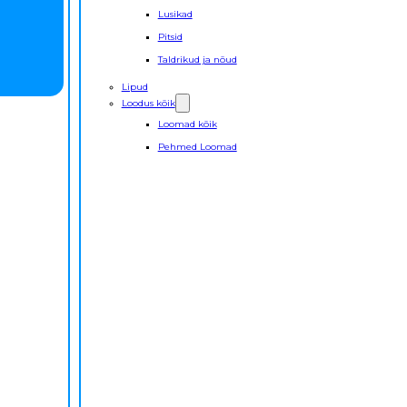
Lusikad
Pitsid
Taldrikud ja nõud
Lipud
Loodus kõik
Loomad kõik
Pehmed Loomad