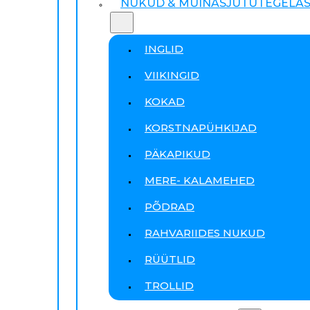
NUKUD & MUINASJUTUTEGELA
INGLID
VIIKINGID
KOKAD
KORSTNAPÜHKIJAD
PÄKAPIKUD
MERE- KALAMEHED
PÕDRAD
RAHVARIIDES NUKUD
RÜÜTLID
TROLLID