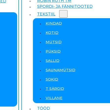
ROBIN RUTH TM
SED
SPORDI- JA FÄNNITOOTED
TEKSTIIL
KINDAD
KOTID
MÜTSID
PÜKSID
SALLID
SAUNAMÜTSID
SOKID
T SÄRGID
VILLANE
TÖÖD