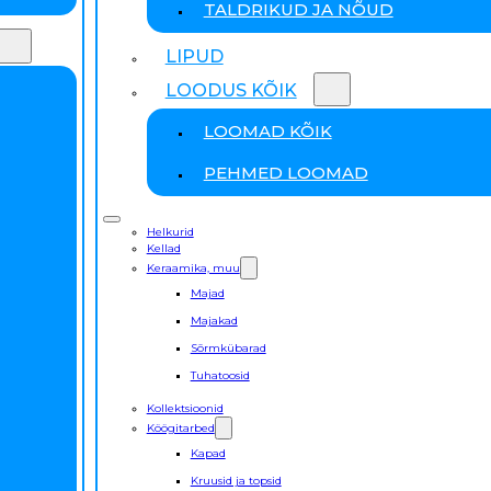
TALDRIKUD JA NÕUD
LIPUD
LOODUS KÕIK
LOOMAD KÕIK
PEHMED LOOMAD
Helkurid
Kellad
Keraamika, muu
Majad
Majakad
Sõrmkübarad
Tuhatoosid
Kollektsioonid
Köögitarbed
Kapad
Kruusid ja topsid