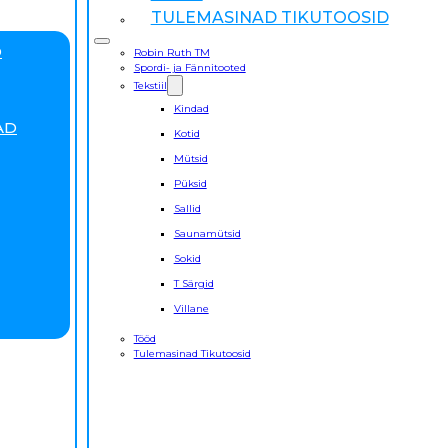
TULEMASINAD TIKUTOOSID
D
Robin Ruth TM
Spordi- ja Fännitooted
Tekstiil
Kindad
AD
Kotid
Mütsid
Püksid
Sallid
Saunamütsid
Sokid
T Särgid
Villane
Tööd
Tulemasinad Tikutoosid