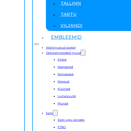
TALLINN
TARTU
VILJANDI
EMBLEEMID
Allahinnatud tooted
Dekoratiivtooded muud
Ehted
Käepaelad
Kellukesed
Klepsud
Küünlad
Lumekuulid
Munad
Eesti
Eesti Lipu värvides
ETNO