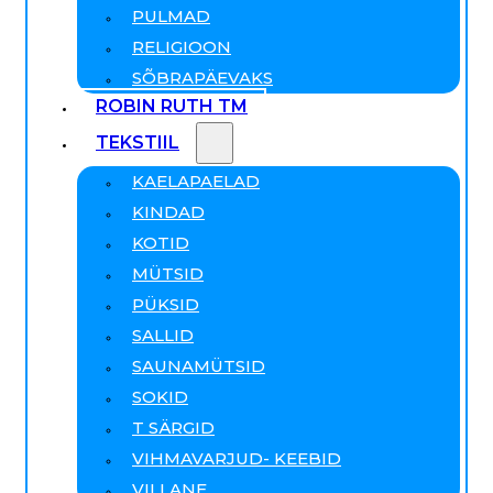
PULMAD
RELIGIOON
SÕBRAPÄEVAKS
ROBIN RUTH TM
TEKSTIIL
KAELAPAELAD
KINDAD
KOTID
MÜTSID
PÜKSID
SALLID
SAUNAMÜTSID
SOKID
T SÄRGID
VIHMAVARJUD- KEEBID
VILLANE