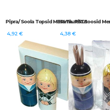
Pipra/ Soola Topsid MERI Tk. PST5
Hambatikutoosid Me
4,92
€
4,38
€