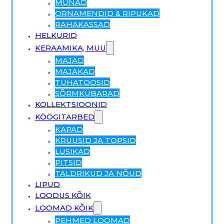
MUNAD
ORNAMENDID & RIPUKAD
RAHAKASSAD
HELKURID
KERAAMIKA, MUU
MAJAD
MAJAKAD
TUHATOOSID
SÕRMKÜBARAD
KOLLEKTSIOONID
KÖÖGITARBED
KAPAD
KRUUSID JA TOPSID
LUSIKAD
PITSID
TALDRIKUD JA NÕUD
LIPUD
LOODUS KÕIK
LOOMAD KÕIK
PEHMED LOOMAD