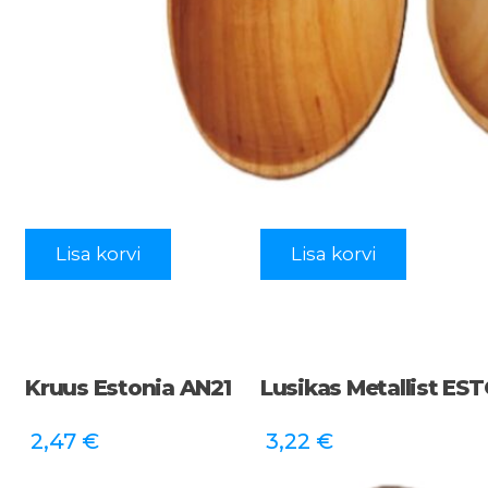
Lisa korvi
Lisa korvi
Kruus Estonia AN21
Lusikas Metallist ES
2,47
€
3,22
€