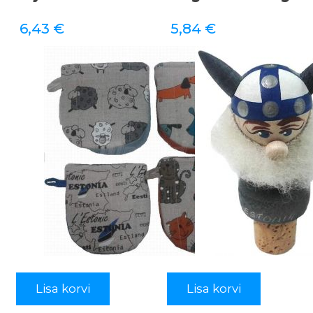
6,43
€
5,84
€
Lisa korvi
Lisa korvi