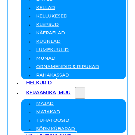
KELLAD
KELLUKESED
KLEPSUD
KÄEPAELAD
KÜÜNLAD
LUMEKUULID
MUNAD
ORNAMENDID & RIPUKAD
RAHAKASSAD
HELKURID
KERAAMIKA, MUU
MAJAD
MAJAKAD
TUHATOOSID
SÕRMKÜBARAD