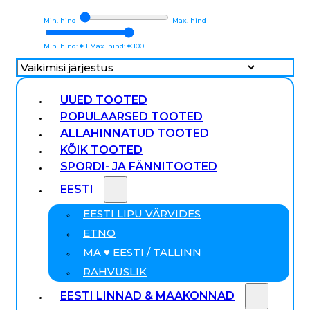
Min. hind
Max. hind
Min. hind: €1
Max. hind: €100
UUED TOOTED
POPULAARSED TOOTED
ALLAHINNATUD TOOTED
KÕIK TOOTED
SPORDI- JA FÄNNITOOTED
EESTI
EESTI LIPU VÄRVIDES
ETNO
MA ♥ EESTI / TALLINN
RAHVUSLIK
EESTI LINNAD & MAAKONNAD