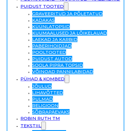
PUIDUST TOOTED
GRAVEERITUD JA PÕLETATUD
KADAKAS
KÜÜNLATOPSID
KUUMAALUSED JA LÕIKELAUAD
LAEKAD JA KARBID
PABERIHOIDJAD
POOLTOOTED
PUIDUST AUTOD
SOOLA PIPRA TOPSID
VÕINOAD PANNILABIDAD
PÜHAD & KOMBED
JÕULUD
LIHAVÕTTED
PULMAD
RELIGIOON
SÕBRAPÄEVAKS
ROBIN RUTH TM
TEKSTIIL