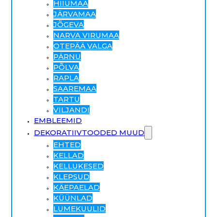
HIIUMAA
JÄRVAMAA
JÕGEVA
NARVA VIRUMAA
OTEPÄÄ VALGA
PÄRNU
PÕLVA
RAPLA
SAAREMAA
TARTU
VILJANDI
EMBLEEMID
DEKORATIIVTOODED MUUD
EHTED
KELLAD
KELLUKESED
KLEPSUD
KÄEPAELAD
KÜÜNLAD
LUMEKUULID