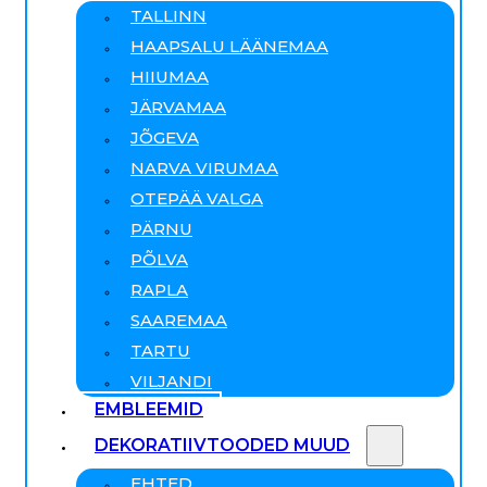
TALLINN
HAAPSALU LÄÄNEMAA
HIIUMAA
JÄRVAMAA
JÕGEVA
NARVA VIRUMAA
OTEPÄÄ VALGA
PÄRNU
PÕLVA
RAPLA
SAAREMAA
TARTU
VILJANDI
EMBLEEMID
DEKORATIIVTOODED MUUD
EHTED