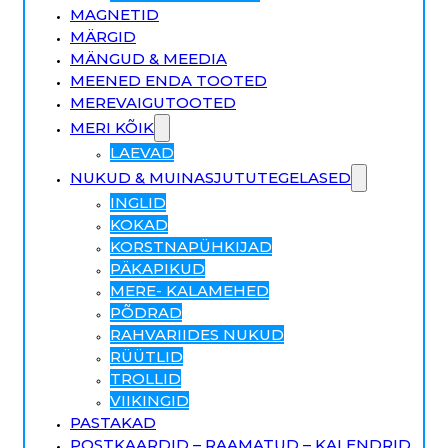
MAGNETID
MÄRGID
MÄNGUD & MEEDIA
MEENED ENDA TOOTED
MEREVAIGUTOOTED
MERI KÕIK
LAEVAD
NUKUD & MUINASJUTUTEGELASED
INGLID
KOKAD
KORSTNAPÜHKIJAD
PÄKAPIKUD
MERE- KALAMEHED
PÕDRAD
RAHVARIIDES NUKUD
RÜÜTLID
TROLLID
VIIKINGID
PASTAKAD
POSTKAARDID – RAAMATUD – KALENDRID