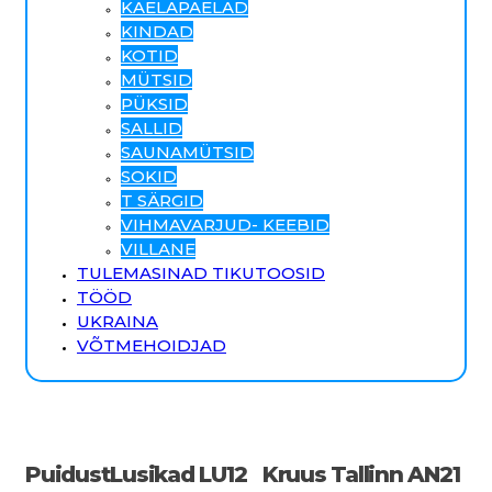
KAELAPAELAD
KINDAD
KOTID
MÜTSID
PÜKSID
SALLID
SAUNAMÜTSID
SOKID
T SÄRGID
VIHMAVARJUD- KEEBID
VILLANE
TULEMASINAD TIKUTOOSID
TÖÖD
UKRAINA
VÕTMEHOIDJAD
PuidustLusikad LU12
Kruus Tallinn AN21