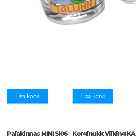
Lisa korvi
Lisa korvi
Pajakinnas MINI SI06
Korginukk Viiking KA