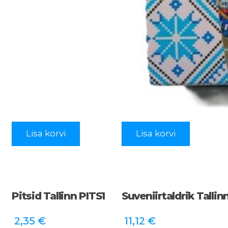
Lisa korvi
Lisa korvi
Pitsid Tallinn PITS1
Suveniirtaldrik Tallin
2,35
€
11,12
€