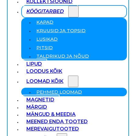
KOLLEKTSIOONID
KÖÖGITARBED
KAPAD
KRUUSID JA TOPSID
LUSIKAD
PITSID
TALDRIKUD JA NÕUD
LIPUD
LOODUS KÕIK
LOOMAD KÕIK
PEHMED LOOMAD
MAGNETID
MÄRGID
MÄNGUD & MEEDIA
MEENED ENDA TOOTED
MEREVAIGUTOOTED