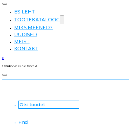
ESILEHT
TOOTEKATALOOG
MIKS MEENED?
UUDISED
MEIST
KONTAKT
0
Ostukorvis ei ole tooteid.
Otsi
...
Hind