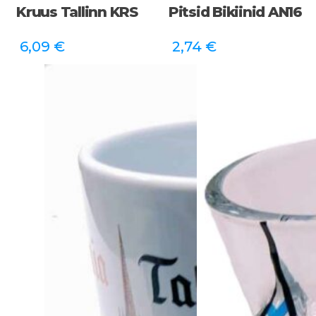
Kruus Tallinn KRS
Pitsid Bikiinid AN16
6,09
€
2,74
€