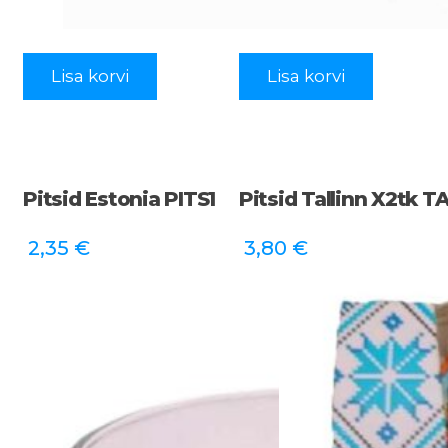
Lisa korvi
Lisa korvi
Pitsid Estonia PITS1
Pitsid Tallinn X2tk T
2,35
€
3,80
€