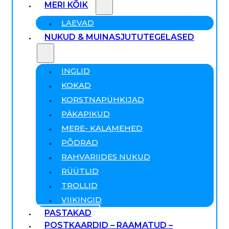
MERI KÕIK
LAEVAD
NUKUD & MUINASJUTUTEGELASED
INGLID
KOKAD
KORSTNAPÜHKIJAD
PÄKAPIKUD
MERE- KALAMEHED
PÕDRAD
RAHVARIIDES NUKUD
RÜÜTLID
TROLLID
VIIKINGID
PASTAKAD
POSTKAARDID – RAAMATUD –