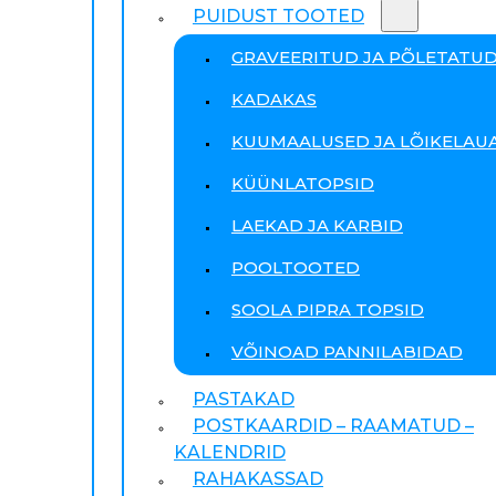
PUIDUST TOOTED
GRAVEERITUD JA PÕLETATU
KADAKAS
KUUMAALUSED JA LÕIKELAU
KÜÜNLATOPSID
LAEKAD JA KARBID
POOLTOOTED
SOOLA PIPRA TOPSID
VÕINOAD PANNILABIDAD
PASTAKAD
POSTKAARDID – RAAMATUD –
KALENDRID
RAHAKASSAD