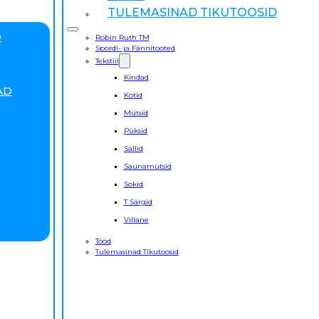
TULEMASINAD TIKUTOOSID
D
Robin Ruth TM
Spordi- ja Fännitooted
Tekstiil
Kindad
AD
Kotid
Mütsid
Püksid
Sallid
Saunamütsid
Sokid
T Särgid
Villane
Tööd
Tulemasinad Tikutoosid