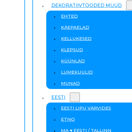
DEKORATIIVTOODED MUUD
EHTED
KÄEPAELAD
KELLUKESED
KLEPSUD
KÜÜNLAD
LUMEKUULID
MUNAD
EESTI
EESTI LIPU VÄRVIDES
ETNO
MA ♥ EESTI / TALLINN