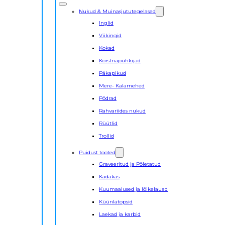
Nukud & Muinasjututegelased
Inglid
Viikingid
Kokad
Korstnapühkijad
Päkapikud
Mere- Kalamehed
Põdrad
Rahvariides nukud
Rüütlid
Trollid
Puidust tooted
Graveeritud ja Põletatud
Kadakas
Kuumaalused ja lõikelauad
Küünlatopsid
Laekad ja karbid