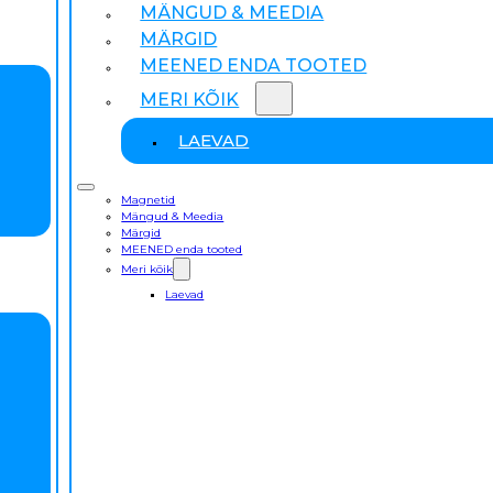
MÄNGUD & MEEDIA
MÄRGID
MEENED ENDA TOOTED
MERI KÕIK
LAEVAD
Magnetid
Mängud & Meedia
Märgid
MEENED enda tooted
Meri kõik
Laevad