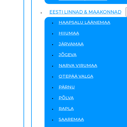
EESTI LINNAD & MAAKONNAD
HAAPSALU LÄÄNEMAA
HIIUMAA
JÄRVAMAA
JÕGEVA
NARVA VIRUMAA
OTEPÄÄ VALGA
PÄRNU
PÕLVA
RAPLA
SAAREMAA