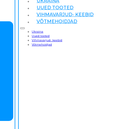
UKRAINA
UUED TOOTED
VIHMAVARJUD- KEEBID
VÕTMEHOIDJAD
Ukraina
Uued tooted
Vihmavarjud- keebid
Võtmehoidjad