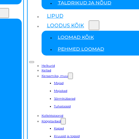
TALDRIKUD JA NÕUD
LIPUD
LOODUS KÕIK
LOOMAD KÕIK
PEHMED LOOMAD
Helkurid
Kellad
Keraamika, muu
Majad
Majakad
Sõrmkübarad
Tuhatoosid
Kollektsioonid
Köögitarbed
Kapad
Kruusid ja topsid