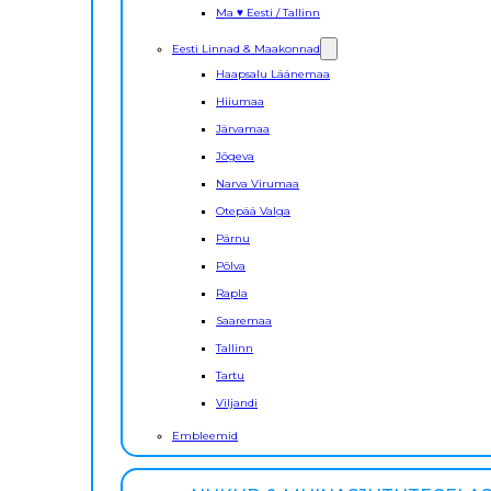
Ma ♥ Eesti / Tallinn
Eesti Linnad & Maakonnad
Haapsalu Läänemaa
Hiiumaa
Järvamaa
Jõgeva
Narva Virumaa
Otepää Valga
Pärnu
Põlva
Rapla
Saaremaa
Tallinn
Tartu
Viljandi
Embleemid