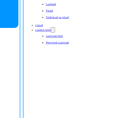
Lusikad
Pitsid
Taldrikud ja nõud
Lipud
Loodus kõik
Loomad kõik
Pehmed Loomad