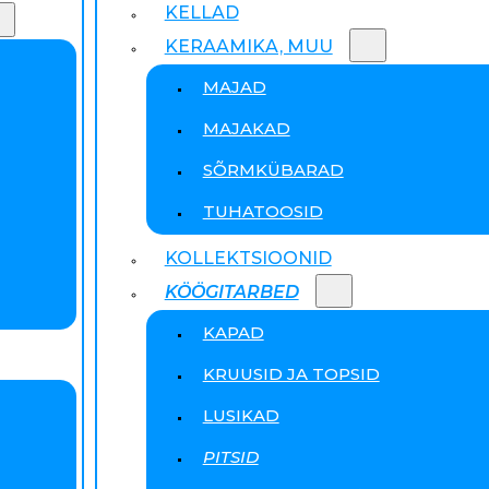
KELLAD
KERAAMIKA, MUU
MAJAD
MAJAKAD
SÕRMKÜBARAD
TUHATOOSID
KOLLEKTSIOONID
KÖÖGITARBED
KAPAD
KRUUSID JA TOPSID
LUSIKAD
PITSID