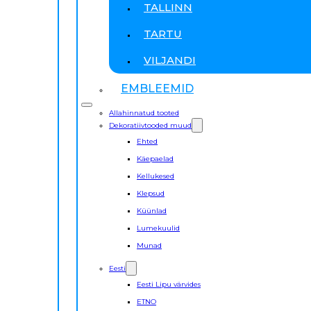
TALLINN
TARTU
VILJANDI
EMBLEEMID
Allahinnatud tooted
Dekoratiivtooded muud
Ehted
Käepaelad
Kellukesed
Klepsud
Küünlad
Lumekuulid
Munad
Eesti
Eesti Lipu värvides
ETNO