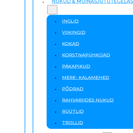
NUKUD & MUINASJUTUTEGELA
INGLID
VIIKINGID
KOKAD
KORSTNAPÜHKIJAD
PÄKAPIKUD
MERE- KALAMEHED
PÕDRAD
RAHVARIIDES NUKUD
RÜÜTLID
TROLLID