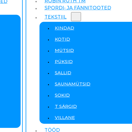
ROBIN RUTH TM
SED
SPORDI- JA FÄNNITOOTED
TEKSTIIL
KINDAD
KOTID
MÜTSID
PÜKSID
SALLID
SAUNAMÜTSID
SOKID
T SÄRGID
VILLANE
TÖÖD