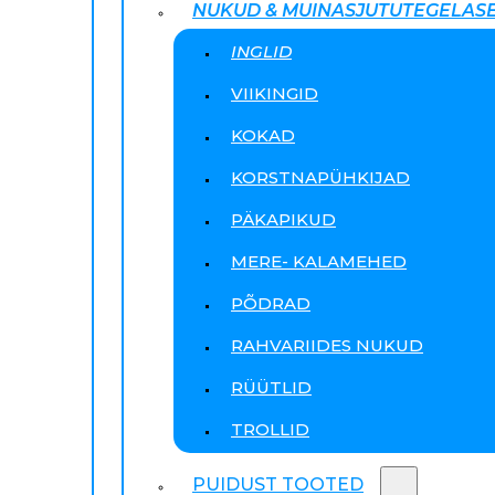
NUKUD & MUINASJUTUTEGELAS
INGLID
VIIKINGID
KOKAD
KORSTNAPÜHKIJAD
PÄKAPIKUD
MERE- KALAMEHED
PÕDRAD
RAHVARIIDES NUKUD
RÜÜTLID
TROLLID
PUIDUST TOOTED