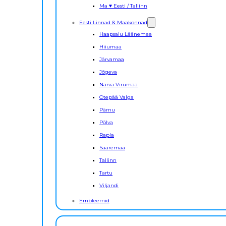
Ma ♥ Eesti / Tallinn
Eesti Linnad & Maakonnad
Haapsalu Läänemaa
Hiiumaa
Järvamaa
Jõgeva
Narva Virumaa
Otepää Valga
Pärnu
Põlva
Rapla
Saaremaa
Tallinn
Tartu
Viljandi
Embleemid