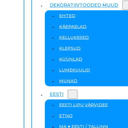
DEKORATIIVTOODED MUUD
EHTED
KÄEPAELAD
KELLUKESED
KLEPSUD
KÜÜNLAD
LUMEKUULID
MUNAD
EESTI
EESTI LIPU VÄRVIDES
ETNO
MA ♥ EESTI / TALLINN