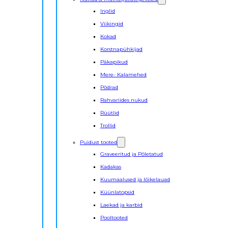
Inglid
Viikingid
Kokad
Korstnapühkijad
Päkapikud
Mere- Kalamehed
Põdrad
Rahvariides nukud
Rüütlid
Trollid
Puidust tooted
Graveeritud ja Põletatud
Kadakas
Kuumaalused ja lõikelauad
Küünlatopsid
Laekad ja karbid
Pooltooted