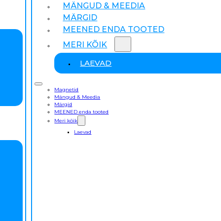
MÄNGUD & MEEDIA
MÄRGID
MEENED ENDA TOOTED
MERI KÕIK
LAEVAD
Magnetid
Mängud & Meedia
Märgid
MEENED enda tooted
Meri kõik
Laevad