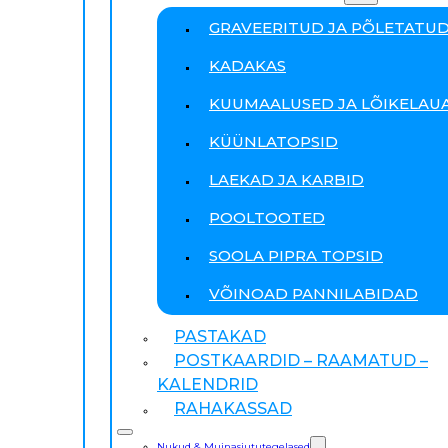
GRAVEERITUD JA PÕLETATU
KADAKAS
KUUMAALUSED JA LÕIKELAU
KÜÜNLATOPSID
LAEKAD JA KARBID
POOLTOOTED
SOOLA PIPRA TOPSID
VÕINOAD PANNILABIDAD
PASTAKAD
POSTKAARDID – RAAMATUD –
KALENDRID
RAHAKASSAD
Nukud & Muinasjututegelased