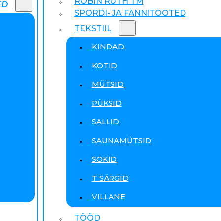
ROBIN RUTH TM
ED
SPORDI- JA FÄNNITOOTED
TEKSTIIL
KINDAD
KOTID
MÜTSID
PÜKSID
SALLID
SAUNAMÜTSID
SOKID
T SÄRGID
VILLANE
TÖÖD