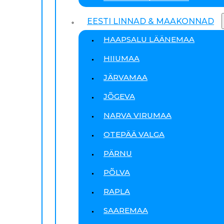
EESTI LINNAD & MAAKONNAD
HAAPSALU LÄÄNEMAA
HIIUMAA
JÄRVAMAA
JÕGEVA
NARVA VIRUMAA
OTEPÄÄ VALGA
PÄRNU
PÕLVA
RAPLA
SAAREMAA