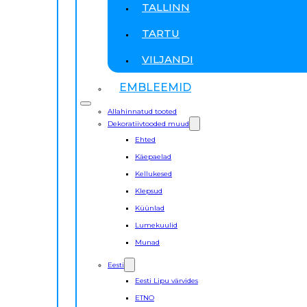
TALLINN
TARTU
VILJANDI
EMBLEEMID
Allahinnatud tooted
Dekoratiivtooded muud
Ehted
Käepaelad
Kellukesed
Klepsud
Küünlad
Lumekuulid
Munad
Eesti
Eesti Lipu värvides
ETNO