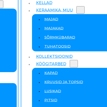
KELLAD
KERAAMIKA, MUU
MAJAD
MAJAKAD
SÕRMKÜBARAD
TUHATOOSID
KOLLEKTSIOONID
KÖÖGITARBED
KAPAD
KRUUSID JA TOPSID
LUSIKAD
PITSID