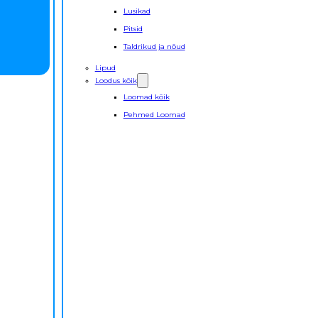
Lusikad
Pitsid
Taldrikud ja nõud
Lipud
Loodus kõik
Loomad kõik
Pehmed Loomad