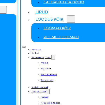
TALDRIKUD JA NÕUD
LIPUD
LOODUS KÕIK
LOOMAD KÕIK
PEHMED LOOMAD
Helkurid
Kellad
Keraamika, muu
Majad
Majakad
Sõrmkübarad
Tuhatoosid
Kollektsioonid
Köögitarbed
Kapad
Kruusid ja topsid