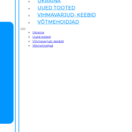
UKRAINA
UUED TOOTED
VIHMAVARJUD- KEEBID
VÕTMEHOIDJAD
Ukraina
Uued tooted
Vihmavarjud- keebid
Võtmehoidjad