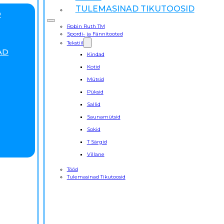
TULEMASINAD TIKUTOOSID
D
Robin Ruth TM
Spordi- ja Fännitooted
Tekstiil
AD
Kindad
Kotid
Mütsid
Püksid
Sallid
Saunamütsid
Sokid
T Särgid
Villane
Tööd
Tulemasinad Tikutoosid