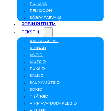
PULMAD
RELIGIOON
SÕBRAPÄEVAKS
ROBIN RUTH TM
TEKSTIIL
KAELAPAELAD
KINDAD
KOTID
MÜTSID
PÜKSID
SALLID
SAUNAMÜTSID
SOKID
T SÄRGID
VIHMAVARJUD- KEEBID
VILLANE