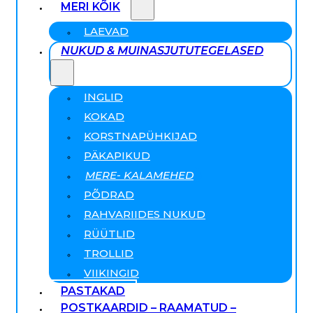
MERI KÕIK
LAEVAD
NUKUD & MUINASJUTUTEGELASED
INGLID
KOKAD
KORSTNAPÜHKIJAD
PÄKAPIKUD
MERE- KALAMEHED
PÕDRAD
RAHVARIIDES NUKUD
RÜÜTLID
TROLLID
VIIKINGID
PASTAKAD
POSTKAARDID – RAAMATUD –