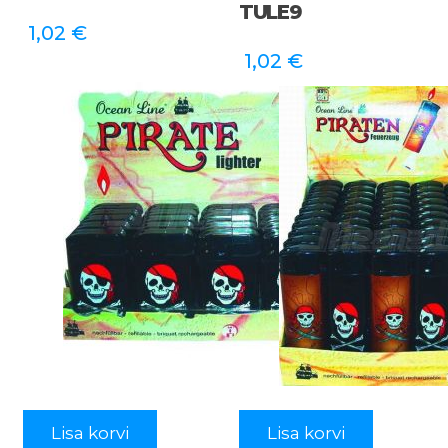
TULE9
1,02
€
1,02
€
Lisa korvi
Lisa korvi