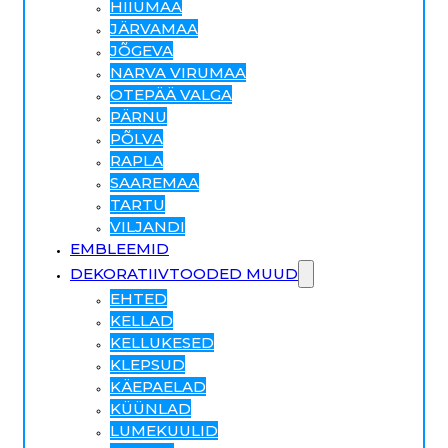
HIIUMAA
JÄRVAMAA
JÕGEVA
NARVA VIRUMAA
OTEPÄÄ VALGA
PÄRNU
PÕLVA
RAPLA
SAAREMAA
TARTU
VILJANDI
EMBLEEMID
DEKORATIIVTOODED MUUD
EHTED
KELLAD
KELLUKESED
KLEPSUD
KÄEPAELAD
KÜÜNLAD
LUMEKUULID