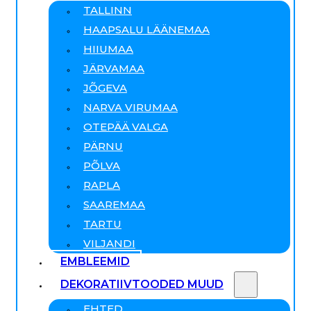
TALLINN
HAAPSALU LÄÄNEMAA
HIIUMAA
JÄRVAMAA
JÕGEVA
NARVA VIRUMAA
OTEPÄÄ VALGA
PÄRNU
PÕLVA
RAPLA
SAAREMAA
TARTU
VILJANDI
EMBLEEMID
DEKORATIIVTOODED MUUD
EHTED