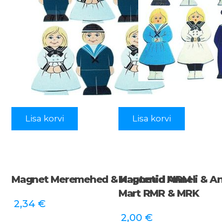
Lisa korvi
Lisa korvi
Magnet Meremehed & Kaptenid MRM
Magnetid Anneli & An
Mart RMR & MRK
2,34
€
2,00
€