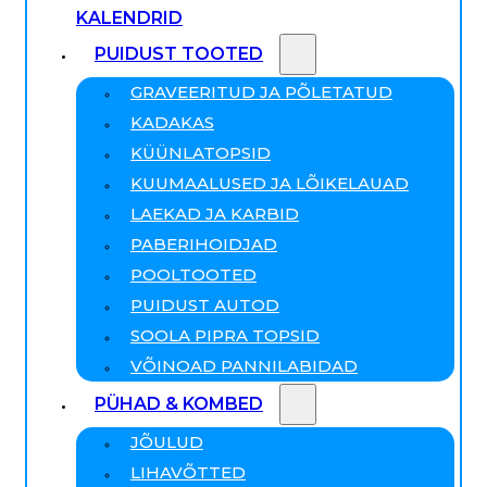
KALENDRID
PUIDUST TOOTED
GRAVEERITUD JA PÕLETATUD
KADAKAS
KÜÜNLATOPSID
KUUMAALUSED JA LÕIKELAUAD
LAEKAD JA KARBID
PABERIHOIDJAD
POOLTOOTED
PUIDUST AUTOD
SOOLA PIPRA TOPSID
VÕINOAD PANNILABIDAD
PÜHAD & KOMBED
JÕULUD
LIHAVÕTTED