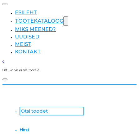
ESILEHT
TOOTEKATALOOG
MIKS MEENED?
UUDISED
MEIST
KONTAKT
0
Ostukorvis ei ole tooteid.
Otsi
...
Hind