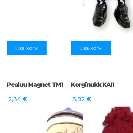
Lisa korvi
Lisa korvi
Pealuu Magnet TM1
Korginukk KAI1
2,34
€
3,92
€