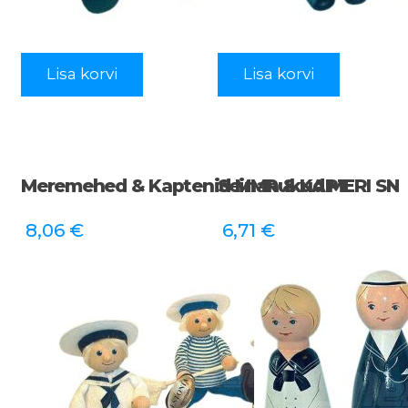
Lisa korvi
Lisa korvi
Meremehed & Kaptenid MMR & KAPT
Seinanukud MERI SN
8,06
€
6,71
€