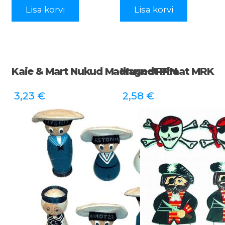
Lisa korvi
Lisa korvi
Kaie & Mart Nukud Madrused RRN
Magnet Piraat MRK
3,23
€
2,58
€