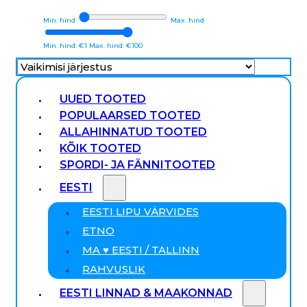
Min. hind
Max. hind
Min. hind: €1
Max. hind: €100
UUED TOOTED
POPULAARSED TOOTED
ALLAHINNATUD TOOTED
KÕIK TOOTED
SPORDI- JA FÄNNITOOTED
EESTI
EESTI LIPU VÄRVIDES
ETNO
MA ♥ EESTI / TALLINN
RAHVUSLIK
EESTI LINNAD & MAAKONNAD