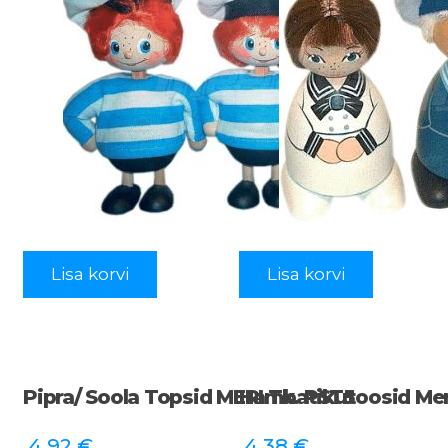
Lisa korvi
Lisa korvi
Pipra/ Soola Topsid MERI Tk. PST5
Hambatikutoosid Me
4,92
€
4,38
€