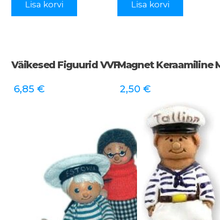
Lisa korvi
Lisa korvi
Väikesed Figuurid VVF
Magnet Keraamiline
6,85
€
2,50
€