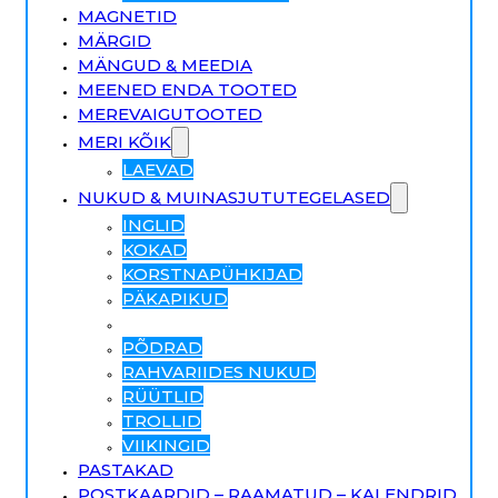
MAGNETID
MÄRGID
MÄNGUD & MEEDIA
MEENED ENDA TOOTED
MEREVAIGUTOOTED
MERI KÕIK
LAEVAD
NUKUD & MUINASJUTUTEGELASED
INGLID
KOKAD
KORSTNAPÜHKIJAD
PÄKAPIKUD
MERE- KALAMEHED
PÕDRAD
RAHVARIIDES NUKUD
RÜÜTLID
TROLLID
VIIKINGID
PASTAKAD
POSTKAARDID – RAAMATUD – KALENDRID