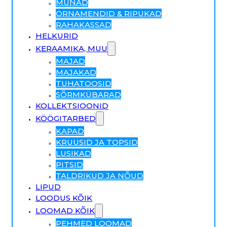
MUNAD
ORNAMENDID & RIPUKAD
RAHAKASSAD
HELKURID
KERAAMIKA, MUU
MAJAD
MAJAKAD
TUHATOOSID
SÕRMKÜBARAD
KOLLEKTSIOONID
KÖÖGITARBED
KAPAD
KRUUSID JA TOPSID
LUSIKAD
PITSID
TALDRIKUD JA NÕUD
LIPUD
LOODUS KÕIK
LOOMAD KÕIK
PEHMED LOOMAD