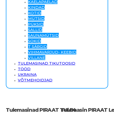
KAELAPAELAD
KINDAD
KOTID
MÜTSID
PÜKSID
SALLID
SAUNAMÜTSID
SOKID
T SÄRGID
VIHMAVARJUD- KEEBID
VILLANE
TULEMASINAD TIKUTOOSID
TÖÖD
UKRAINA
VÕTMEHOIDJAD
Tulemasinad PIRAAT TULE4
Tulemasin PIRAAT Le