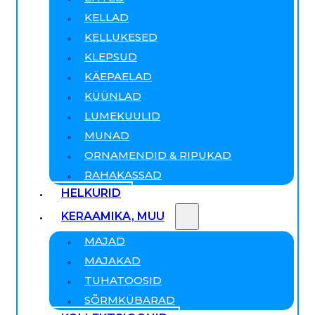
KELLAD
KELLUKESED
KLEPSUD
KÄEPAELAD
KÜÜNLAD
LUMEKUULID
MUNAD
ORNAMENDID & RIPUKAD
RAHAKASSAD
HELKURID
KERAAMIKA, MUU
MAJAD
MAJAKAD
TUHATOOSID
SÕRMKÜBARAD