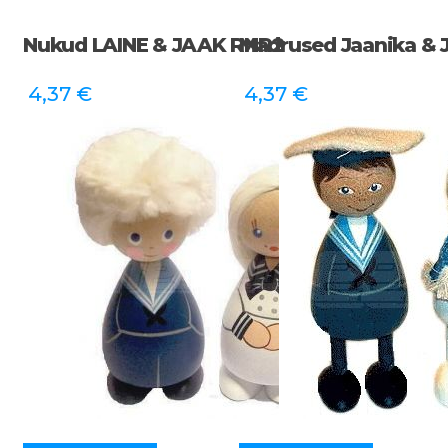
Nukud LAINE & JAAK RNR2
Madrused Jaanika & 
4,37
€
4,37
€