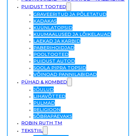
PUIDUST TOOTED
GRAVEERITUD JA PÕLETATUD
KADAKAS
KÜÜNLATOPSID
KUUMAALUSED JA LÕIKELAUAD
LAEKAD JA KARBID
PABERIHOIDJAD
POOLTOOTED
PUIDUST AUTOD
SOOLA PIPRA TOPSID
VÕINOAD PANNILABIDAD
PÜHAD & KOMBED
JÕULUD
LIHAVÕTTED
PULMAD
RELIGIOON
SÕBRAPÄEVAKS
ROBIN RUTH TM
TEKSTIIL