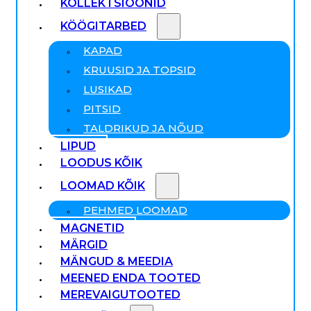
KOLLEKTSIOONID
KÖÖGITARBED
KAPAD
KRUUSID JA TOPSID
LUSIKAD
PITSID
TALDRIKUD JA NÕUD
LIPUD
LOODUS KÕIK
LOOMAD KÕIK
PEHMED LOOMAD
MAGNETID
MÄRGID
MÄNGUD & MEEDIA
MEENED ENDA TOOTED
MEREVAIGUTOOTED