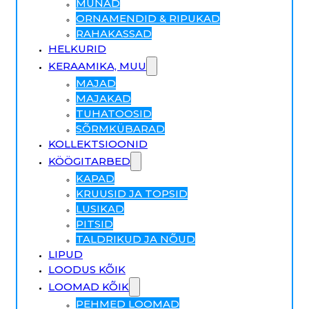
MUNAD
ORNAMENDID & RIPUKAD
RAHAKASSAD
HELKURID
KERAAMIKA, MUU
MAJAD
MAJAKAD
TUHATOOSID
SÕRMKÜBARAD
KOLLEKTSIOONID
KÖÖGITARBED
KAPAD
KRUUSID JA TOPSID
LUSIKAD
PITSID
TALDRIKUD JA NÕUD
LIPUD
LOODUS KÕIK
LOOMAD KÕIK
PEHMED LOOMAD