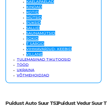
KAELAPAELAD
KINDAD
KOTID
MÜTSID
PÜKSID
SALLID
SAUNAMÜTSID
SOKID
T SÄRGID
VIHMAVARJUD- KEEBID
VILLANE
TULEMASINAD TIKUTOOSID
TÖÖD
UKRAINA
VÕTMEHOIDJAD
Puidust Auto Suur TS2
Puidust Vedur Suur 