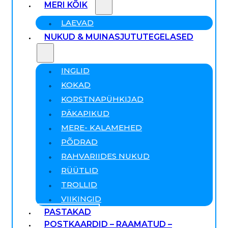
MERI KÕIK
LAEVAD
NUKUD & MUINASJUTUTEGELASED
INGLID
KOKAD
KORSTNAPÜHKIJAD
PÄKAPIKUD
MERE- KALAMEHED
PÕDRAD
RAHVARIIDES NUKUD
RÜÜTLID
TROLLID
VIIKINGID
PASTAKAD
POSTKAARDID – RAAMATUD –