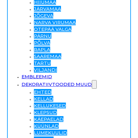
HIIUMAA
JÄRVAMAA
JÕGEVA
NARVA VIRUMAA
OTEPÄÄ VALGA
PÄRNU
PÕLVA
RAPLA
SAAREMAA
TARTU
VILJANDI
EMBLEEMID
DEKORATIIVTOODED MUUD
EHTED
KELLAD
KELLUKESED
KLEPSUD
KÄEPAELAD
KÜÜNLAD
LUMEKUULID