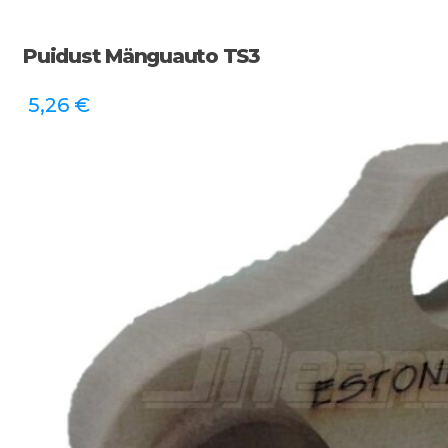
Puidust Mänguauto TS3
5,26
€