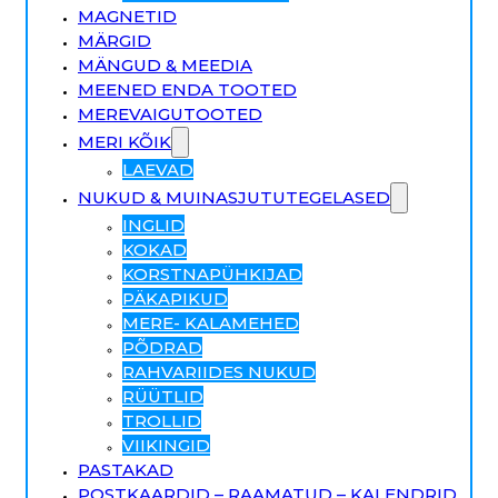
MAGNETID
MÄRGID
MÄNGUD & MEEDIA
MEENED ENDA TOOTED
MEREVAIGUTOOTED
MERI KÕIK
LAEVAD
NUKUD & MUINASJUTUTEGELASED
INGLID
KOKAD
KORSTNAPÜHKIJAD
PÄKAPIKUD
MERE- KALAMEHED
PÕDRAD
RAHVARIIDES NUKUD
RÜÜTLID
TROLLID
VIIKINGID
PASTAKAD
POSTKAARDID – RAAMATUD – KALENDRID