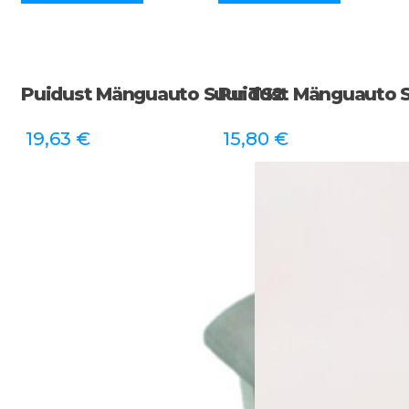
Puidust Mänguauto Suur TS2
Puidust Mänguauto 
19,63
€
15,80
€