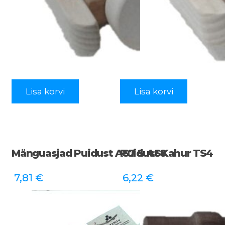
Lisa korvi
Lisa korvi
Mänguasjad Puidust AS7 & AS8
Puidust Kahur TS4
7,81
€
6,22
€