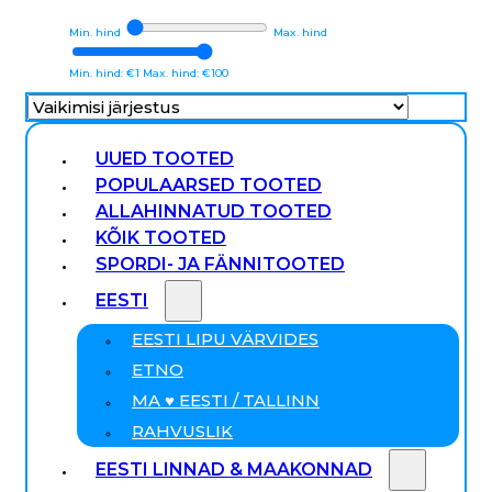
Min. hind
Max. hind
Min. hind: €1
Max. hind: €100
UUED TOOTED
POPULAARSED TOOTED
ALLAHINNATUD TOOTED
KÕIK TOOTED
SPORDI- JA FÄNNITOOTED
EESTI
EESTI LIPU VÄRVIDES
ETNO
MA ♥ EESTI / TALLINN
RAHVUSLIK
EESTI LINNAD & MAAKONNAD