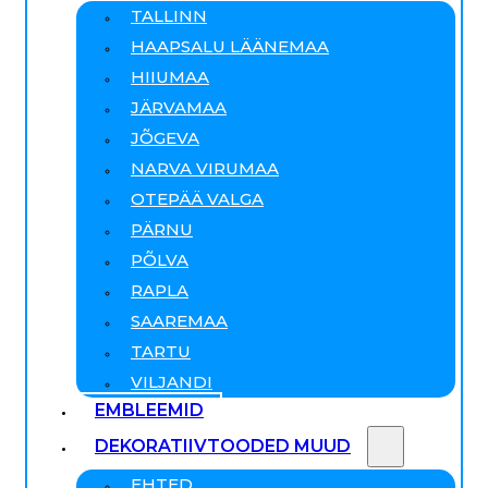
TALLINN
HAAPSALU LÄÄNEMAA
HIIUMAA
JÄRVAMAA
JÕGEVA
NARVA VIRUMAA
OTEPÄÄ VALGA
PÄRNU
PÕLVA
RAPLA
SAAREMAA
TARTU
VILJANDI
EMBLEEMID
DEKORATIIVTOODED MUUD
EHTED