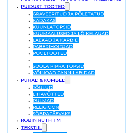
PUIDUST TOOTED
GRAVEERITUD JA PÕLETATUD
KADAKAS
KÜÜNLATOPSID
KUUMAALUSED JA LÕIKELAUAD
LAEKAD JA KARBID
PABERIHOIDJAD
POOLTOOTED
PUIDUST AUTOD
SOOLA PIPRA TOPSID
VÕINOAD PANNILABIDAD
PÜHAD & KOMBED
JÕULUD
LIHAVÕTTED
PULMAD
RELIGIOON
SÕBRAPÄEVAKS
ROBIN RUTH TM
TEKSTIIL