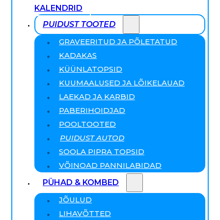
KALENDRID
PUIDUST TOOTED
GRAVEERITUD JA PÕLETATUD
KADAKAS
KÜÜNLATOPSID
KUUMAALUSED JA LÕIKELAUAD
LAEKAD JA KARBID
PABERIHOIDJAD
POOLTOOTED
PUIDUST AUTOD
SOOLA PIPRA TOPSID
VÕINOAD PANNILABIDAD
PÜHAD & KOMBED
JÕULUD
LIHAVÕTTED