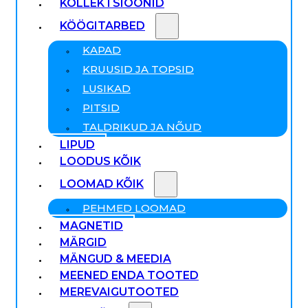
KOLLEKTSIOONID
KÖÖGITARBED
KAPAD
KRUUSID JA TOPSID
LUSIKAD
PITSID
TALDRIKUD JA NÕUD
LIPUD
LOODUS KÕIK
LOOMAD KÕIK
PEHMED LOOMAD
MAGNETID
MÄRGID
MÄNGUD & MEEDIA
MEENED ENDA TOOTED
MEREVAIGUTOOTED