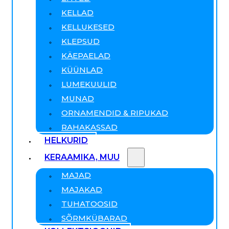
KELLAD
KELLUKESED
KLEPSUD
KÄEPAELAD
KÜÜNLAD
LUMEKUULID
MUNAD
ORNAMENDID & RIPUKAD
RAHAKASSAD
HELKURID
KERAAMIKA, MUU
MAJAD
MAJAKAD
TUHATOOSID
SÕRMKÜBARAD