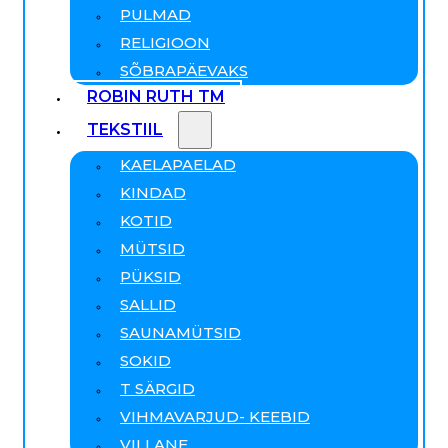
PULMAD
RELIGIOON
SÕBRAPÄEVAKS
ROBIN RUTH TM
TEKSTIIL
KAELAPAELAD
KINDAD
KOTID
MÜTSID
PÜKSID
SALLID
SAUNAMÜTSID
SOKID
T SÄRGID
VIHMAVARJUD- KEEBID
VILLANE