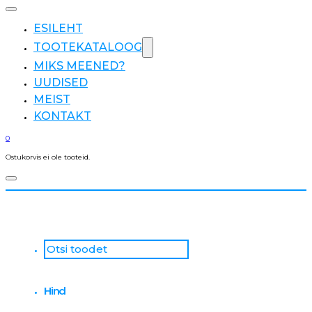
ESILEHT
TOOTEKATALOOG
MIKS MEENED?
UUDISED
MEIST
KONTAKT
0
Ostukorvis ei ole tooteid.
Otsi
...
Hind