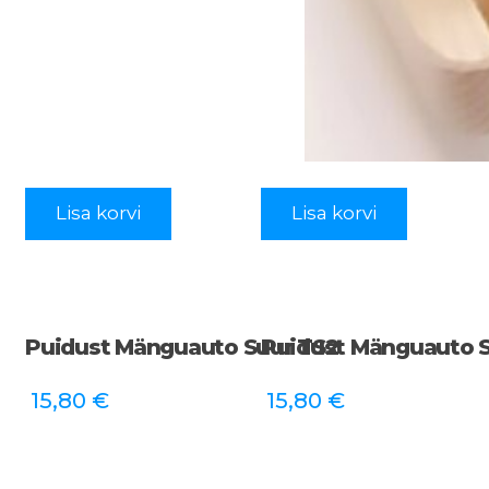
Lisa korvi
Lisa korvi
Puidust Mänguauto Suur TS2
Puidust Mänguauto 
15,80
€
15,80
€