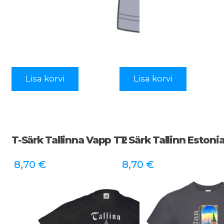
Lisa korvi
Lisa korvi
T-Särk Tallinna Vapp T2
T Särk Tallinn Estoni
8,70
€
8,70
€