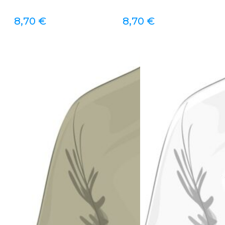
8,70
€
8,70
€