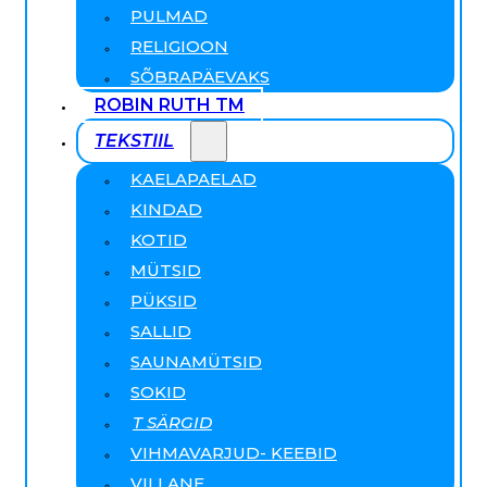
PULMAD
RELIGIOON
SÕBRAPÄEVAKS
ROBIN RUTH TM
TEKSTIIL
KAELAPAELAD
KINDAD
KOTID
MÜTSID
PÜKSID
SALLID
SAUNAMÜTSID
SOKID
T SÄRGID
VIHMAVARJUD- KEEBID
VILLANE