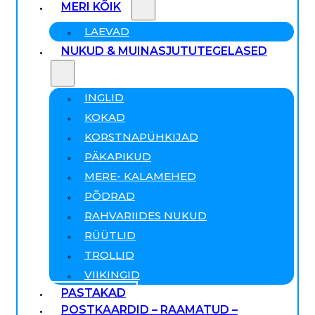
MERI KÕIK
LAEVAD
NUKUD & MUINASJUTUTEGELASED
INGLID
KOKAD
KORSTNAPÜHKIJAD
PÄKAPIKUD
MERE- KALAMEHED
PÕDRAD
RAHVARIIDES NUKUD
RÜÜTLID
TROLLID
VIIKINGID
PASTAKAD
POSTKAARDID – RAAMATUD –