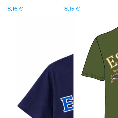
8,16
€
8,15
€