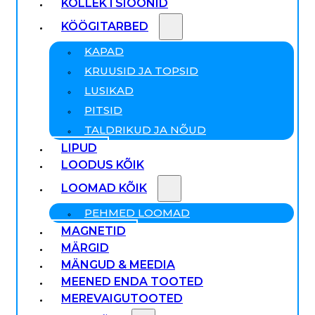
KOLLEKTSIOONID
KÖÖGITARBED
KAPAD
KRUUSID JA TOPSID
LUSIKAD
PITSID
TALDRIKUD JA NÕUD
LIPUD
LOODUS KÕIK
LOOMAD KÕIK
PEHMED LOOMAD
MAGNETID
MÄRGID
MÄNGUD & MEEDIA
MEENED ENDA TOOTED
MEREVAIGUTOOTED