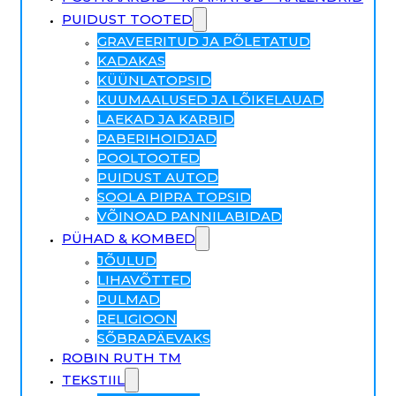
PUIDUST TOOTED
GRAVEERITUD JA PÕLETATUD
KADAKAS
KÜÜNLATOPSID
KUUMAALUSED JA LÕIKELAUAD
LAEKAD JA KARBID
PABERIHOIDJAD
POOLTOOTED
PUIDUST AUTOD
SOOLA PIPRA TOPSID
VÕINOAD PANNILABIDAD
PÜHAD & KOMBED
JÕULUD
LIHAVÕTTED
PULMAD
RELIGIOON
SÕBRAPÄEVAKS
ROBIN RUTH TM
TEKSTIIL