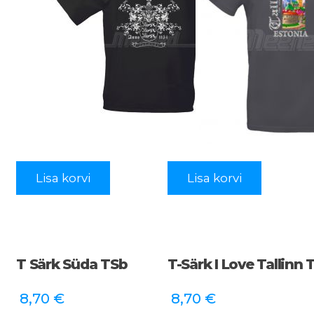
Lisa korvi
Lisa korvi
T Särk Süda TSb
T-Särk I Love Tallinn 
8,70
€
8,70
€