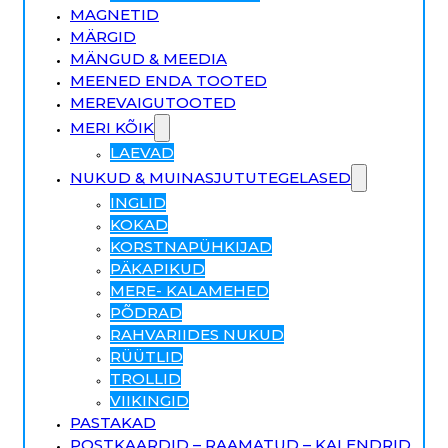
MAGNETID
MÄRGID
MÄNGUD & MEEDIA
MEENED ENDA TOOTED
MEREVAIGUTOOTED
MERI KÕIK
LAEVAD
NUKUD & MUINASJUTUTEGELASED
INGLID
KOKAD
KORSTNAPÜHKIJAD
PÄKAPIKUD
MERE- KALAMEHED
PÕDRAD
RAHVARIIDES NUKUD
RÜÜTLID
TROLLID
VIIKINGID
PASTAKAD
POSTKAARDID – RAAMATUD – KALENDRID