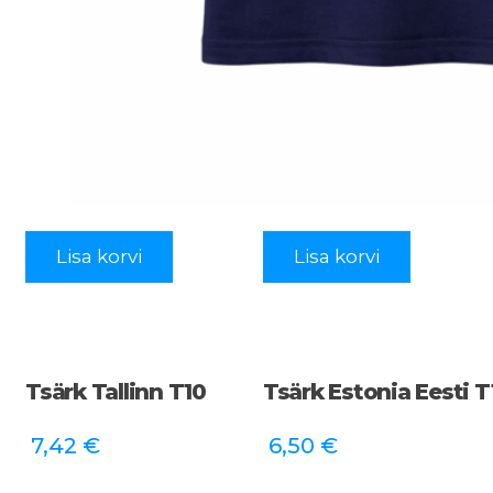
Lisa korvi
Lisa korvi
Tsärk Tallinn T10
Tsärk Estonia Eesti T
7,42
€
6,50
€