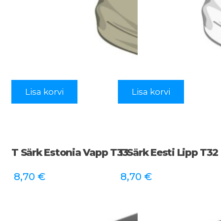
Lisa korvi
Lisa korvi
T Särk Estonia Vapp T33
T Särk Eesti Lipp T32
8,70
€
8,70
€