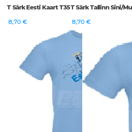
T Särk Eesti Kaart T35
T Särk Tallinn Sini/M
8,70
€
8,70
€