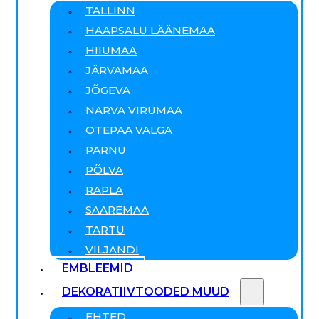
TALLINN
HAAPSALU LÄÄNEMAA
HIIUMAA
JÄRVAMAA
JÕGEVA
NARVA VIRUMAA
OTEPÄÄ VALGA
PÄRNU
PÕLVA
RAPLA
SAAREMAA
TARTU
VILJANDI
EMBLEEMID
DEKORATIIVTOODED MUUD
EHTED