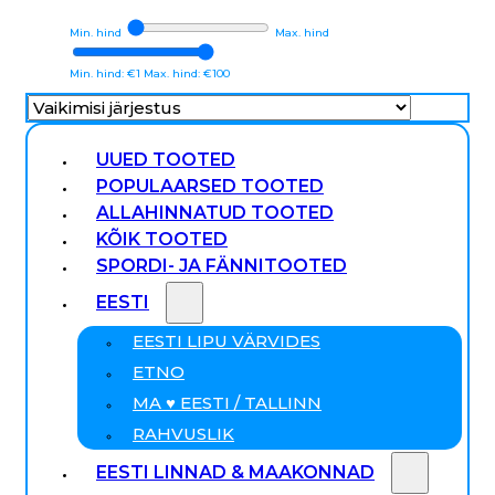
Min. hind
Max. hind
Min. hind: €1
Max. hind: €100
UUED TOOTED
POPULAARSED TOOTED
ALLAHINNATUD TOOTED
KÕIK TOOTED
SPORDI- JA FÄNNITOOTED
EESTI
EESTI LIPU VÄRVIDES
ETNO
MA ♥ EESTI / TALLINN
RAHVUSLIK
EESTI LINNAD & MAAKONNAD