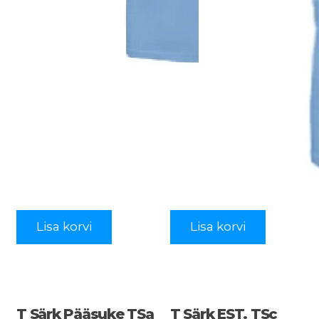
Lisa korvi
Lisa korvi
T Särk Pääsuke TSa
T Särk EST. TSc