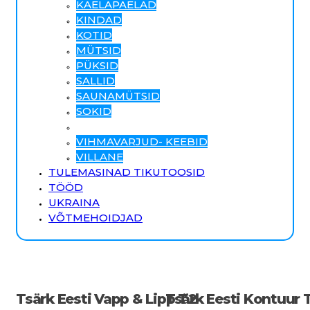
KAELAPAELAD
KINDAD
KOTID
MÜTSID
PÜKSID
SALLID
SAUNAMÜTSID
SOKID
T SÄRGID
VIHMAVARJUD- KEEBID
VILLANE
TULEMASINAD TIKUTOOSID
TÖÖD
UKRAINA
VÕTMEHOIDJAD
Tsärk Eesti Vapp & Lipp T2
Tsärk Eesti Kontuur T