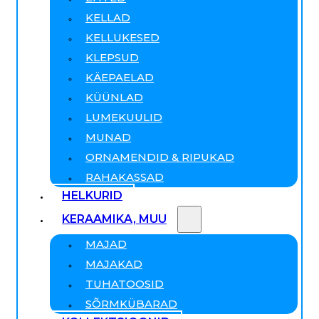
KELLAD
KELLUKESED
KLEPSUD
KÄEPAELAD
KÜÜNLAD
LUMEKUULID
MUNAD
ORNAMENDID & RIPUKAD
RAHAKASSAD
HELKURID
KERAAMIKA, MUU
MAJAD
MAJAKAD
TUHATOOSID
SÕRMKÜBARAD