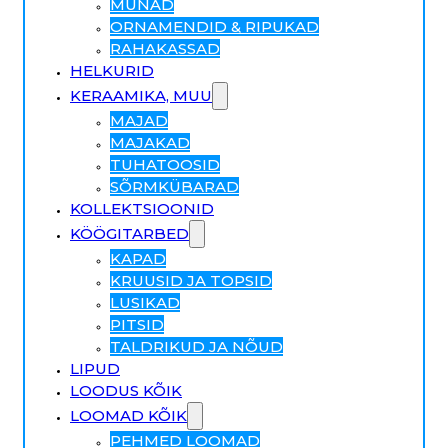
MUNAD
ORNAMENDID & RIPUKAD
RAHAKASSAD
HELKURID
KERAAMIKA, MUU
MAJAD
MAJAKAD
TUHATOOSID
SÕRMKÜBARAD
KOLLEKTSIOONID
KÖÖGITARBED
KAPAD
KRUUSID JA TOPSID
LUSIKAD
PITSID
TALDRIKUD JA NÕUD
LIPUD
LOODUS KÕIK
LOOMAD KÕIK
PEHMED LOOMAD