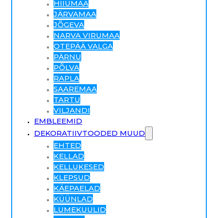
HIIUMAA
JÄRVAMAA
JÕGEVA
NARVA VIRUMAA
OTEPÄÄ VALGA
PÄRNU
PÕLVA
RAPLA
SAAREMAA
TARTU
VILJANDI
EMBLEEMID
DEKORATIIVTOODED MUUD
EHTED
KELLAD
KELLUKESED
KLEPSUD
KÄEPAELAD
KÜÜNLAD
LUMEKUULID