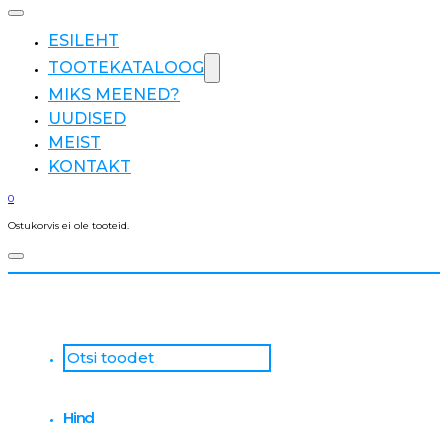
ESILEHT
TOOTEKATALOOG
MIKS MEENED?
UUDISED
MEIST
KONTAKT
0
Ostukorvis ei ole tooteid.
Otsi
...
Hind