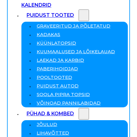
KALENDRID
PUIDUST TOOTED
GRAVEERITUD JA PÕLETATUD
KADAKAS
KÜÜNLATOPSID
KUUMAALUSED JA LÕIKELAUAD
LAEKAD JA KARBID
PABERIHOIDJAD
POOLTOOTED
PUIDUST AUTOD
SOOLA PIPRA TOPSID
VÕINOAD PANNILABIDAD
PÜHAD & KOMBED
JÕULUD
LIHAVÕTTED