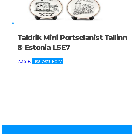
Taldrik Mini Portselanist Tallinn
& Estonia LSE7
2,35
€
Lisa ostukorvi