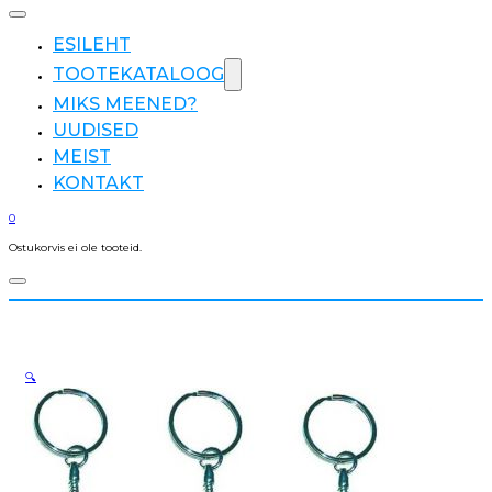
ESILEHT
TOOTEKATALOOG
MIKS MEENED?
UUDISED
MEIST
KONTAKT
0
Ostukorvis ei ole tooteid.
🔍