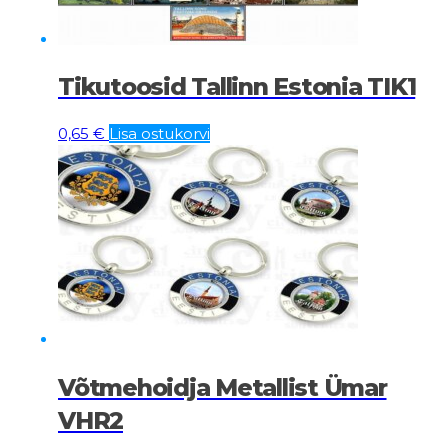
Tikutoosid Tallinn Estonia TIK1
0,65
€
Lisa ostukorvi
Võtmehoidja Metallist Ümar
VHR2