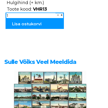
Hulgihind (+ km.)
Toote kood:
VHR13
Võtmehoidja
puidust
Pärnu
VHR13
Lisa ostukorvi
kogus
Sulle Võiks Veel Meeldida