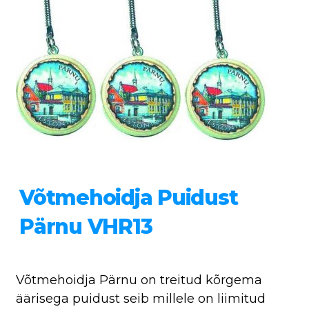
Võtmehoidja Puidust
Pärnu VHR13
Võtmehoidja Pärnu on treitud kõrgema
äärisega puidust seib millele on liimitud