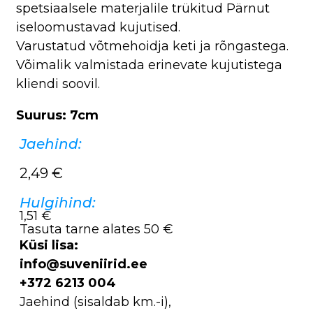
spetsiaalsele materjalile trükitud Pärnut
iseloomustavad kujutised.
Varustatud võtmehoidja keti ja rõngastega.
Võimalik valmistada erinevate kujutistega
kliendi soovil.
Suurus: 7cm
Jaehind:
2,49
€
Hulgihind:
1,51 €
Tasuta tarne alates 50 €
Küsi lisa:
info@suveniirid.ee
+372 6213 004
Jaehind (sisaldab km.-i),