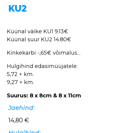
KU2
Küünal väike KU1 9.13€
Küünal suur KU2 14.80€
Kinkekarbi -,65€ võimalus…
Hulgihind edasimüüjatele:
5,72 + km.
9,27 + km.
Suurus: 8 x 8cm & 8 x 11cm
Jaehind:
14,80
€
Hulgihind: