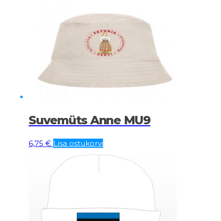
Suvemüts Anne MU9
6,75
€
Lisa ostukorvi