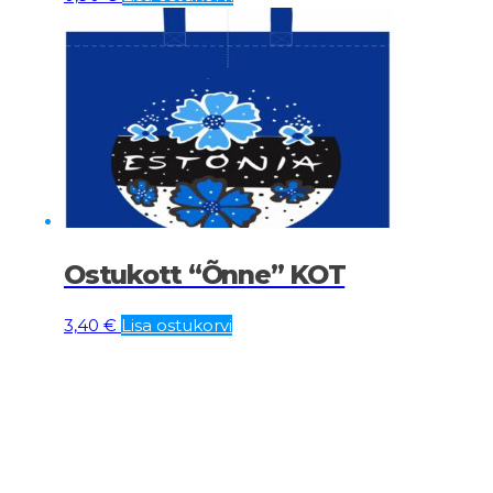
Ostukott “Õnne” KOT
3,40
€
Lisa ostukorvi