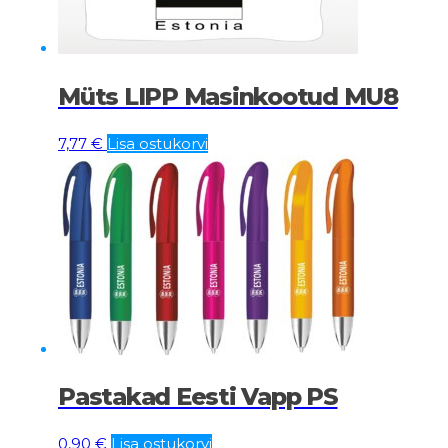
Müts LIPP Masinkootud MU8
7,77
€
Lisa ostukorvi
Pastakad Eesti Vapp PS
0,90
€
Lisa ostukorvi