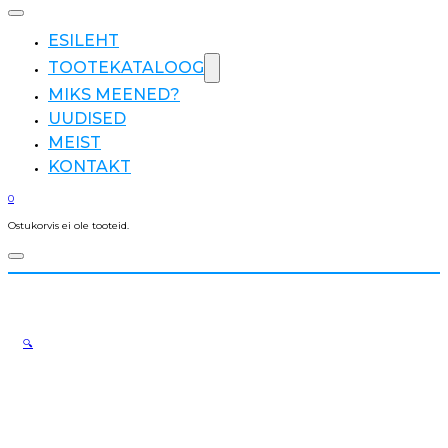
ESILEHT
TOOTEKATALOOG
MIKS MEENED?
UUDISED
MEIST
KONTAKT
0
Ostukorvis ei ole tooteid.
🔍