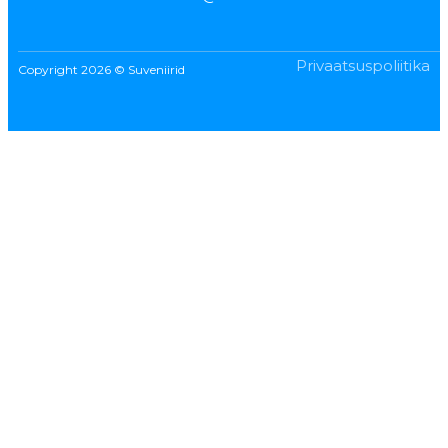
Privaatsuspoliitika
Copyright 2026 © Suveniirid