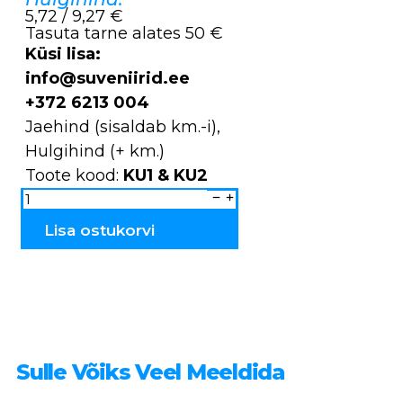
5,72 / 9,27 €
Tasuta tarne alates 50 €
Küsi lisa:
info@suveniirid.ee
+372 6213 004
Jaehind (sisaldab km.-i),
Hulgihind (+ km.)
Toote kood:
KU1 & KU2
Estonia
&
Tallinn
Käsitööküünlad
Lisa ostukorvi
KU1
&
KU2
kogus
Sulle Võiks Veel Meeldida