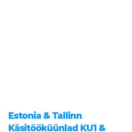
Estonia & Tallinn
Käsitööküünlad KU1 &