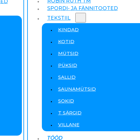
ROBIN RUTH TM
SED
SPORDI- JA FÄNNITOOTED
TEKSTIIL
KINDAD
KOTID
MÜTSID
PÜKSID
SALLID
SAUNAMÜTSID
SOKID
T SÄRGID
VILLANE
TÖÖD