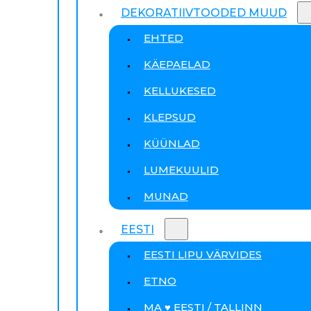
DEKORATIIVTOODED MUUD
EHTED
KÄEPAELAD
KELLUKESED
KLEPSUD
KÜÜNLAD
LUMEKUULID
MUNAD
EESTI
EESTI LIPU VÄRVIDES
ETNO
MA ♥ EESTI / TALLINN