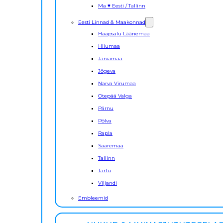
Ma ♥ Eesti / Tallinn
Eesti Linnad & Maakonnad
Haapsalu Läänemaa
Hiiumaa
Järvamaa
Jõgeva
Narva Virumaa
Otepää Valga
Pärnu
Põlva
Rapla
Saaremaa
Tallinn
Tartu
Viljandi
Embleemid