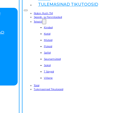
TULEMASINAD TIKUTOOSID
D
Robin Ruth TM
Spordi- ja Fännitooted
Tekstiil
Kindad
AD
Kotid
Mütsid
Püksid
Sallid
Saunamütsid
Sokid
T Särgid
Villane
Tööd
Tulemasinad Tikutoosid