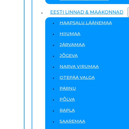
EESTI LINNAD & MAAKONNAD
HAAPSALU LÄÄNEMAA
HIIUMAA
JÄRVAMAA
JÕGEVA
NARVA VIRUMAA
OTEPÄÄ VALGA
PÄRNU
PÕLVA
RAPLA
SAAREMAA