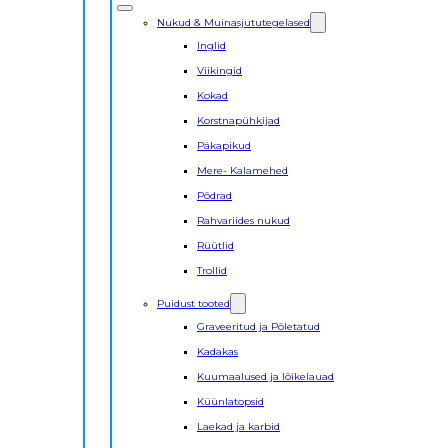
Nukud & Muinasjututegelased
Inglid
Viikingid
Kokad
Korstnapühkijad
Päkapikud
Mere- Kalamehed
Põdrad
Rahvariides nukud
Rüütlid
Trollid
Puidust tooted
Graveeritud ja Põletatud
Kadakas
Kuumaalused ja lõikelauad
Küünlatopsid
Laekad ja karbid