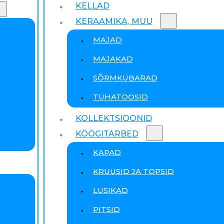
KELLAD
KERAAMIKA, MUU
MAJAD
MAJAKAD
SÕRMKÜBARAD
TUHATOOSID
KOLLEKTSIOONID
KÖÖGITARBED
KAPAD
KRUUSID JA TOPSID
LUSIKAD
PITSID