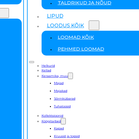
TALDRIKUD JA NÕUD
LIPUD
LOODUS KÕIK
LOOMAD KÕIK
PEHMED LOOMAD
Helkurid
Kellad
Keraamika, muu
Majad
Majakad
Sõrmkübarad
Tuhatoosid
Kollektsioonid
Köögitarbed
Kapad
Kruusid ja topsid