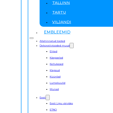
TALLINN
TARTU
VILJANDI
EMBLEEMID
Allahinnatud tooted
Dekoratiivtooded muud
Ehted
Käepaelad
Kellukesed
Klepsud
Küünlad
Lumekuulid
Munad
Eesti
Eesti Lipu värvides
ETNO