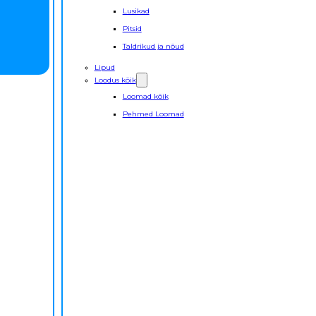
Lusikad
Pitsid
Taldrikud ja nõud
Lipud
Loodus kõik
Loomad kõik
Pehmed Loomad