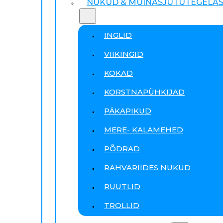
NUKUD & MUINASJUTUTEGELA
INGLID
VIIKINGID
KOKAD
KORSTNAPÜHKIJAD
PÄKAPIKUD
MERE- KALAMEHED
PÕDRAD
RAHVARIIDES NUKUD
RÜÜTLID
TROLLID