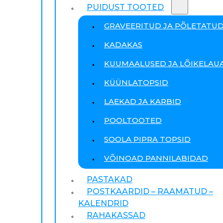
PUIDUST TOOTED
GRAVEERITUD JA PÕLETATU
KADAKAS
KUUMAALUSED JA LÕIKELAU
KÜÜNLATOPSID
LAEKAD JA KARBID
POOLTOOTED
SOOLA PIPRA TOPSID
VÕINOAD PANNILABIDAD
PASTAKAD
POSTKAARDID – RAAMATUD –
KALENDRID
RAHAKASSAD