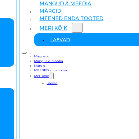
MÄNGUD & MEEDIA
MÄRGID
MEENED ENDA TOOTED
MERI KÕIK
LAEVAD
Magnetid
Mängud & Meedia
Märgid
MEENED enda tooted
Meri kõik
Laevad