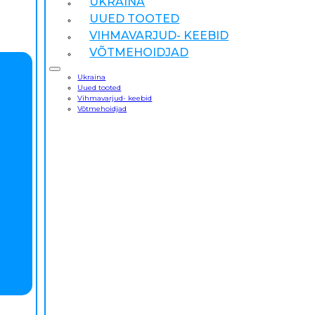
UKRAINA
UUED TOOTED
VIHMAVARJUD- KEEBID
VÕTMEHOIDJAD
Ukraina
Uued tooted
Vihmavarjud- keebid
Võtmehoidjad