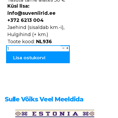
Küsi lisa:
info@suveniirid.ee
+372 6213 004
Jaehind (sisaldab km.-i),
Hulgihind (+ km.)
Toote kood:
NL936
Kaelakee
NL936
kogus
Lisa ostukorvi
Sulle Võiks Veel Meeldida