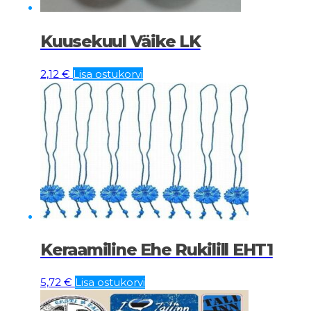
Kuusekuul Väike LK
2,12
€
Lisa ostukorvi
Keraamiline Ehe Rukilill EHT1
5,72
€
Lisa ostukorvi