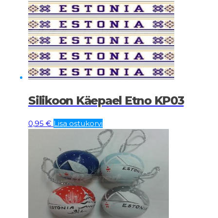
Silikoon Käepael Etno KP03
0,95
€
Lisa ostukorvi