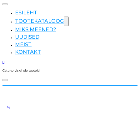
ESILEHT
TOOTEKATALOOG
MIKS MEENED?
UUDISED
MEIST
KONTAKT
0
Ostukorvis ei ole tooteid.
🔍