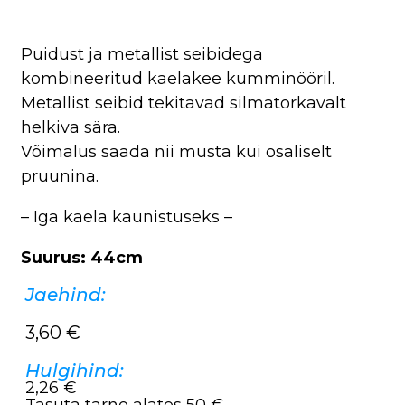
Puidust ja metallist seibidega
kombineeritud kaelakee kumminööril.
Metallist seibid tekitavad silmatorkavalt
helkiva sära.
Võimalus saada nii musta kui osaliselt
pruunina.
– Iga kaela kaunistuseks –
Suurus: 44cm
Jaehind:
3,60
€
Hulgihind:
2,26 €
Tasuta tarne alates 50 €