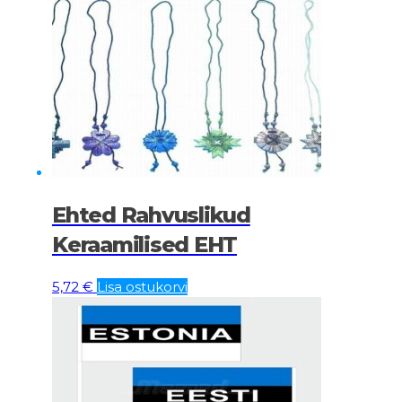
Ehted Rahvuslikud
Keraamilised EHT
5,72
€
Lisa ostukorvi