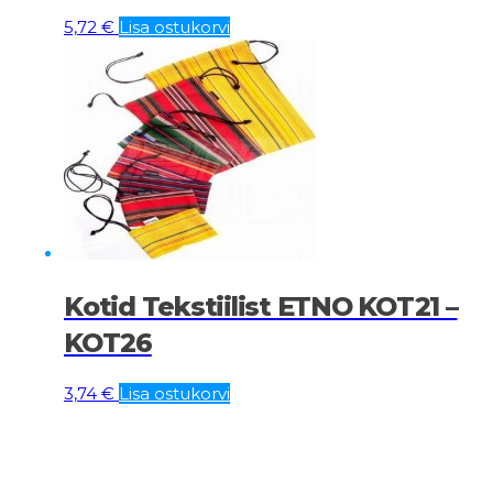
5,72
€
Lisa ostukorvi
Kotid Tekstiilist ETNO KOT21 –
KOT26
3,74
€
Lisa ostukorvi