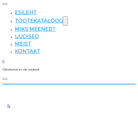
ESILEHT
TOOTEKATALOOG
MIKS MEENED?
UUDISED
MEIST
KONTAKT
0
Ostukorvis ei ole tooteid.
🔍