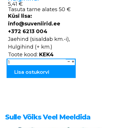
5,41 €
Tasuta tarne alates 50 €
Küsi lisa:
info@suveniirid.ee
+372 6213 004
Jaehind (sisaldab km.-i),
Hulgihind (+ km.)
Toote kood:
KEK4
Kaelakee
puidust
KEK4
kogus
Lisa ostukorvi
Sulle Võiks Veel Meeldida