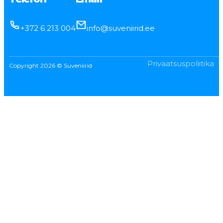
+372 6 213 004
info@suveniirid.ee
Privaatsuspoliitika
Copyright 2026 © Suveniirid