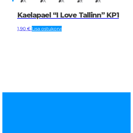
Kaelapael “I Love Tallinn” KP1
1,90
€
Lisa ostukorvi