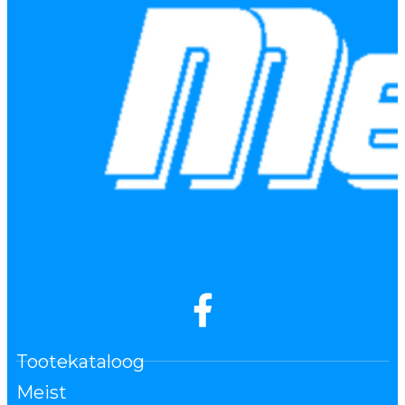
Tootekataloog
Meist