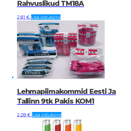
Rahvuslikud TM18A
2,81
€
Lisa ostukorvi
Lehmapiimakommid Eesti Ja
Tallinn 9tk Pakis KOM1
2,28
€
Lisa ostukorvi