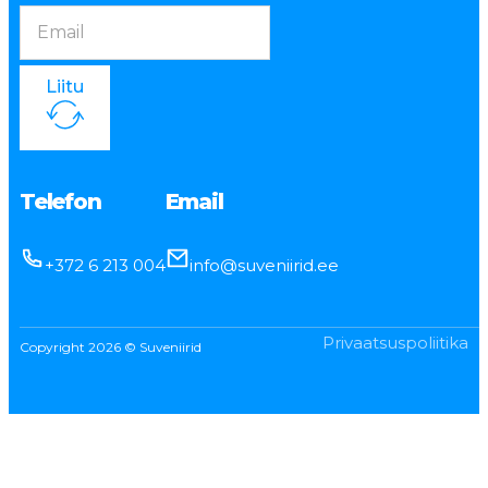
Liitu
Telefon
Email
+372 6 213 004
info@suveniirid.ee
Privaatsuspoliitika
Copyright 2026 © Suveniirid