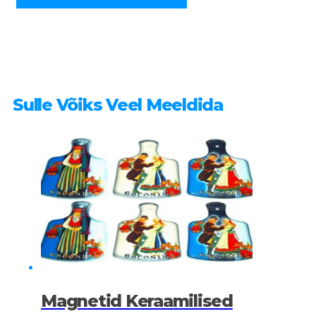
kogus
Sulle Võiks Veel Meeldida
Magnetid Keraamilised