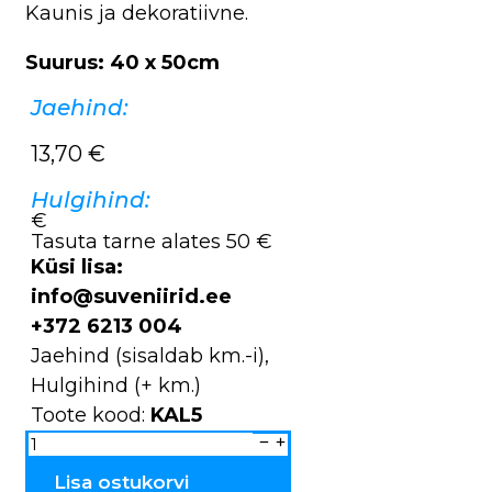
Kaunis ja dekoratiivne.
Suurus: 40 x 50cm
Jaehind:
13,70
€
Hulgihind:
€
Tasuta tarne alates 50 €
Küsi lisa:
info@suveniirid.ee
+372 6213 004
Jaehind (sisaldab km.-i),
Hulgihind (+ km.)
Toote kood:
KAL5
Kalender
riidest
2013
ja
Lisa ostukorvi
2014
KAL5