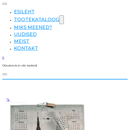
ESILEHT
TOOTEKATALOOG
MIKS MEENED?
UUDISED
MEIST
KONTAKT
0
Ostukorvis ei ole tooteid.
🔍