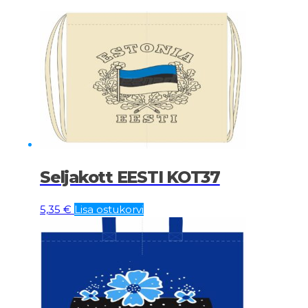
Seljakott EESTI KOT37
5,35
€
Lisa ostukorvi