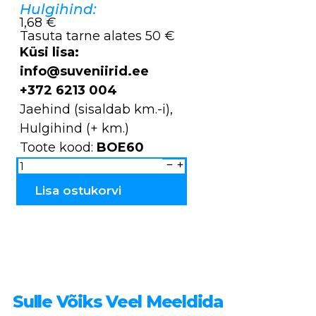
Hulgihind:
1,68 €
Tasuta tarne alates 50 €
Küsi lisa:
info@suveniirid.ee
+372 6213 004
Jaehind (sisaldab km.-i),
Hulgihind (+ km.)
Toote kood:
BOE60
Kapp
mini
portselanist
BOE60
Lisa ostukorvi
kogus
Sulle Võiks Veel Meeldida