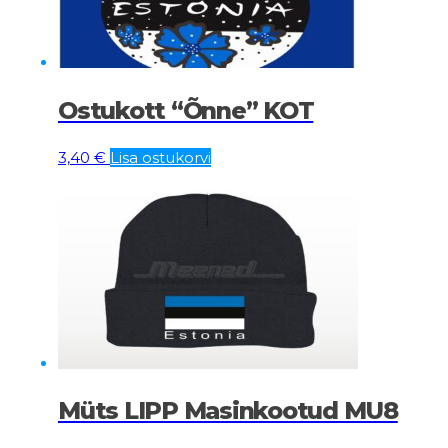
Ostukott “Õnne” KOT
3,40
€
Lisa ostukorvi
Müts LIPP Masinkootud MU8