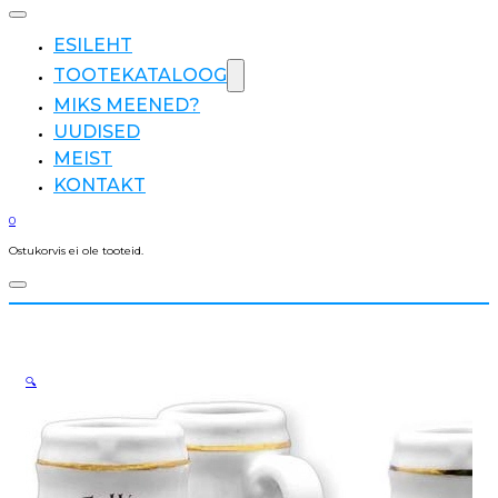
ESILEHT
TOOTEKATALOOG
MIKS MEENED?
UUDISED
MEIST
KONTAKT
0
Ostukorvis ei ole tooteid.
🔍