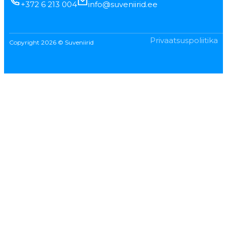
+372 6 213 004
info@suveniirid.ee
Privaatsuspoliitika
Copyright 2026 © Suveniirid