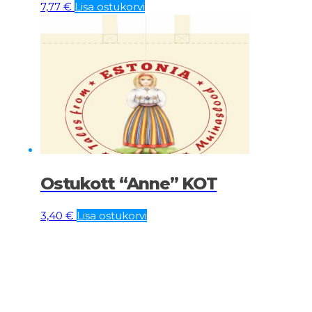
7,77
€
Lisa ostukorvi
Ostukott “Anne” KOT
3,40
€
Lisa ostukorvi