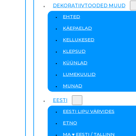
DEKORATIIVTOODED MUUD
EHTED
KÄEPAELAD
KELLUKESED
KLEPSUD
KÜÜNLAD
LUMEKUULID
MUNAD
EESTI
EESTI LIPU VÄRVIDES
ETNO
MA ♥ EESTI / TALLINN