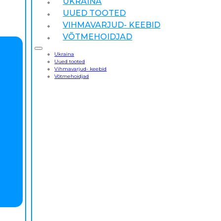
UKRAINA
UUED TOOTED
VIHMAVARJUD- KEEBID
VÕTMEHOIDJAD
Ukraina
Uued tooted
Vihmavarjud- keebid
Võtmehoidjad