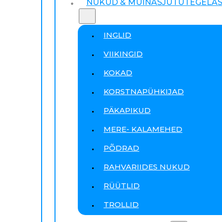
NUKUD & MUINASJUTUTEGELA
INGLID
VIIKINGID
KOKAD
KORSTNAPÜHKIJAD
PÄKAPIKUD
MERE- KALAMEHED
PÕDRAD
RAHVARIIDES NUKUD
RÜÜTLID
TROLLID