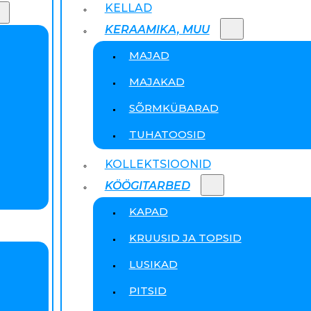
KELLAD
KERAAMIKA, MUU
MAJAD
MAJAKAD
SÕRMKÜBARAD
TUHATOOSID
KOLLEKTSIOONID
KÖÖGITARBED
KAPAD
KRUUSID JA TOPSID
LUSIKAD
PITSID