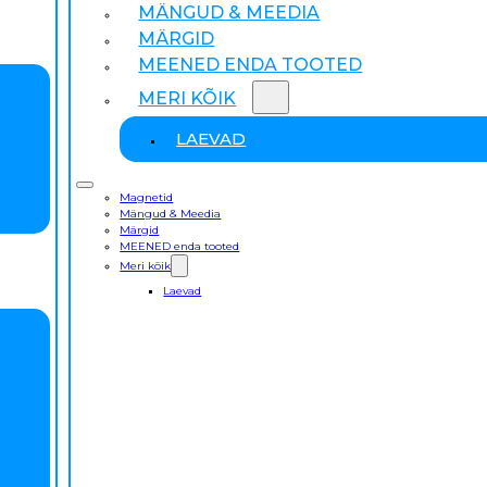
MÄNGUD & MEEDIA
MÄRGID
MEENED ENDA TOOTED
MERI KÕIK
LAEVAD
Magnetid
Mängud & Meedia
Märgid
MEENED enda tooted
Meri kõik
Laevad