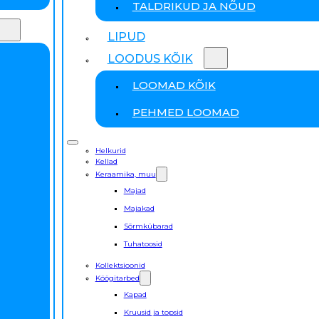
TALDRIKUD JA NÕUD
LIPUD
LOODUS KÕIK
LOOMAD KÕIK
PEHMED LOOMAD
Helkurid
Kellad
Keraamika, muu
Majad
Majakad
Sõrmkübarad
Tuhatoosid
Kollektsioonid
Köögitarbed
Kapad
Kruusid ja topsid