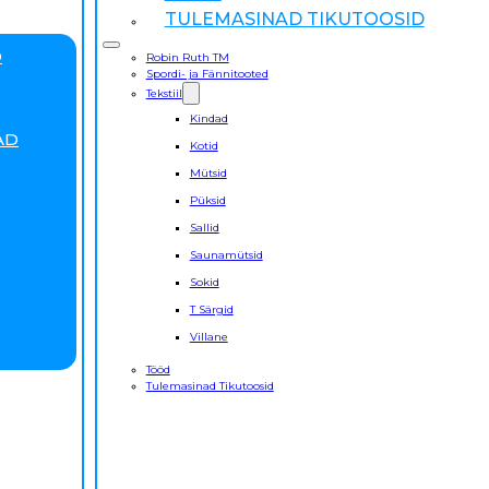
TULEMASINAD TIKUTOOSID
D
Robin Ruth TM
Spordi- ja Fännitooted
Tekstiil
Kindad
AD
Kotid
Mütsid
Püksid
Sallid
Saunamütsid
Sokid
T Särgid
Villane
Tööd
Tulemasinad Tikutoosid