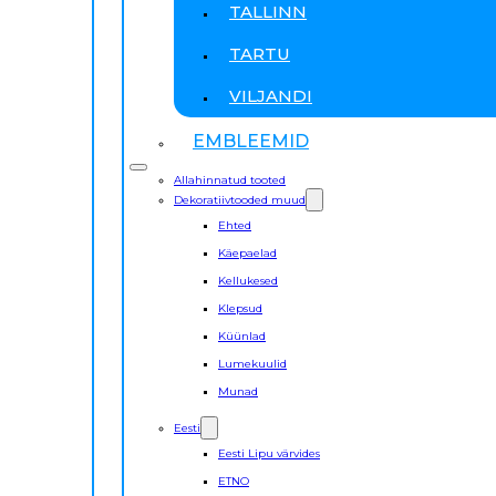
TALLINN
TARTU
VILJANDI
EMBLEEMID
Allahinnatud tooted
Dekoratiivtooded muud
Ehted
Käepaelad
Kellukesed
Klepsud
Küünlad
Lumekuulid
Munad
Eesti
Eesti Lipu värvides
ETNO