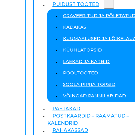
PUIDUST TOOTED
GRAVEERITUD JA PÕLETATU
KADAKAS
KUUMAALUSED JA LÕIKELAU
KÜÜNLATOPSID
LAEKAD JA KARBID
POOLTOOTED
SOOLA PIPRA TOPSID
VÕINOAD PANNILABIDAD
PASTAKAD
POSTKAARDID – RAAMATUD –
KALENDRID
RAHAKASSAD