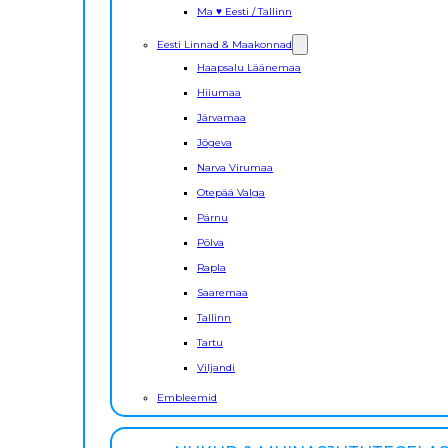
Ma ♥ Eesti / Tallinn
Eesti Linnad & Maakonnad
Haapsalu Läänemaa
Hiiumaa
Järvamaa
Jõgeva
Narva Virumaa
Otepää Valga
Pärnu
Põlva
Rapla
Saaremaa
Tallinn
Tartu
Viljandi
Embleemid