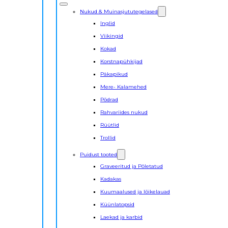
Nukud & Muinasjututegelased
Inglid
Viikingid
Kokad
Korstnapühkijad
Päkapikud
Mere- Kalamehed
Põdrad
Rahvariides nukud
Rüütlid
Trollid
Puidust tooted
Graveeritud ja Põletatud
Kadakas
Kuumaalused ja lõikelauad
Küünlatopsid
Laekad ja karbid