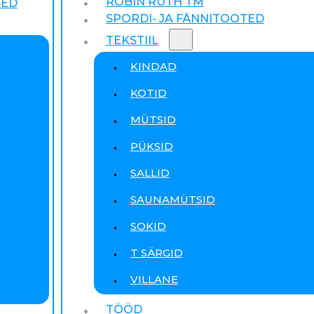
ROBIN RUTH TM
SED
SPORDI- JA FÄNNITOOTED
TEKSTIIL
KINDAD
KOTID
MÜTSID
PÜKSID
SALLID
SAUNAMÜTSID
SOKID
T SÄRGID
VILLANE
TÖÖD