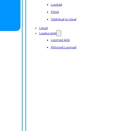
Lusikad
Pitsid
Taldrikud ja nõud
Lipud
Loodus kõik
Loomad kõik
Pehmed Loomad