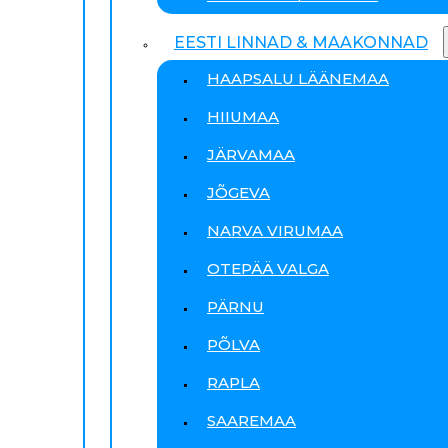
EESTI LINNAD & MAAKONNAD
HAAPSALU LÄÄNEMAA
HIIUMAA
JÄRVAMAA
JÕGEVA
NARVA VIRUMAA
OTEPÄÄ VALGA
PÄRNU
PÕLVA
RAPLA
SAAREMAA