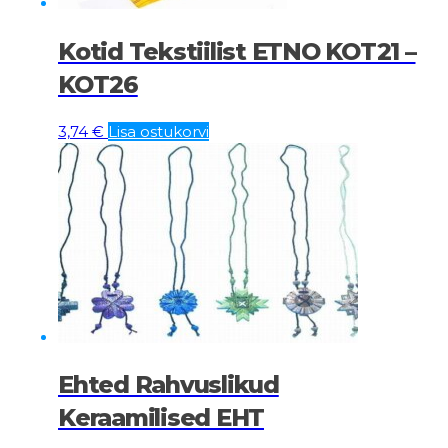
Kotid Tekstiilist ETNO KOT21 –
KOT26
3,74
€
Lisa ostukorvi
Ehted Rahvuslikud
Keraamilised EHT