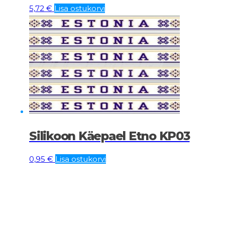
5,72
€
Lisa ostukorvi
Silikoon Käepael Etno KP03
0,95
€
Lisa ostukorvi