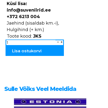
Küsi lisa:
info@suveniirid.ee
+372 6213 004
Jaehind (sisaldab km.-i),
Hulgihind (+ km.)
Toote kood:
JKS
Kelluke
Narva
JKS
kogus
Lisa ostukorvi
Sulle Võiks Veel Meeldida