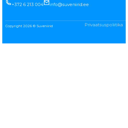
+372 6 213 004
info@suveniirid.ee
Privaatsuspoliitika
Copyright 2026 © Suveniirid