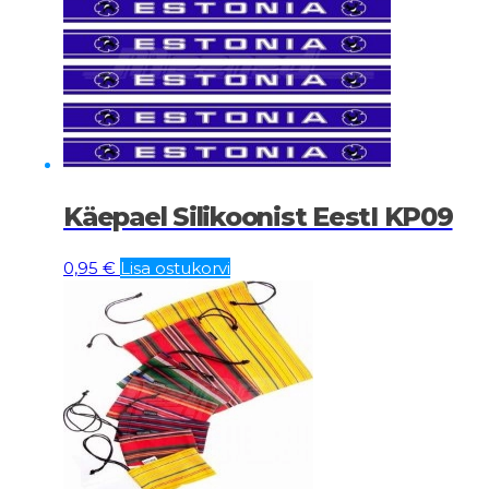
Käepael Silikoonist EestI KP09
0,95
€
Lisa ostukorvi