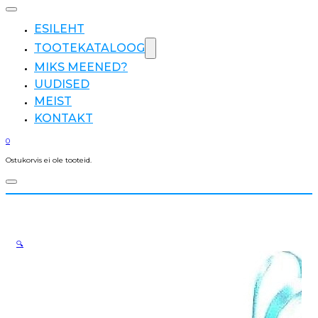
ESILEHT
TOOTEKATALOOG
MIKS MEENED?
UUDISED
MEIST
KONTAKT
0
Ostukorvis ei ole tooteid.
🔍