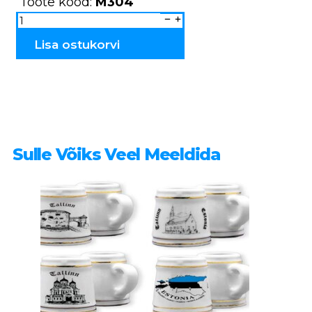
Toote kood:
M304
Keraamiline
küünlahoidja
majakas
M304
Lisa ostukorvi
kogus
Sulle Võiks Veel Meeldida