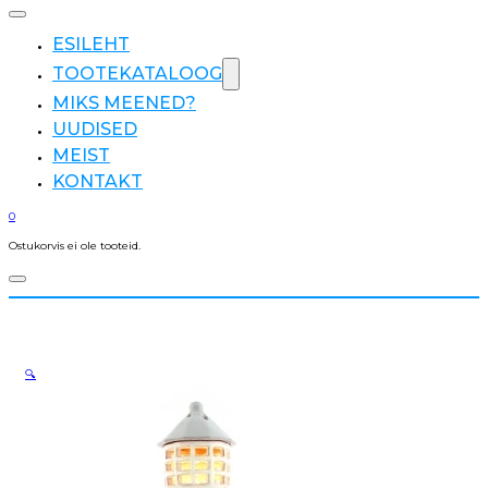
ESILEHT
TOOTEKATALOOG
MIKS MEENED?
UUDISED
MEIST
KONTAKT
0
Ostukorvis ei ole tooteid.
🔍