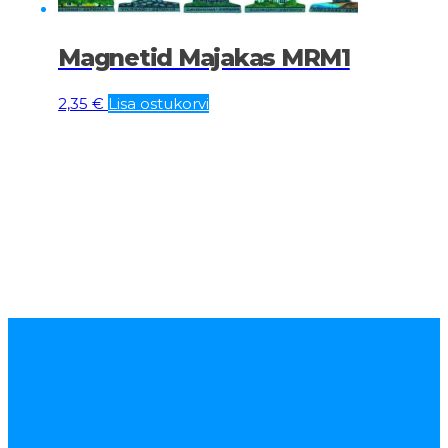
Magnetid Majakas MRM1
2,35
€
Lisa ostukorvi