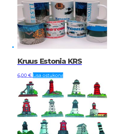
Kruus Estonia KRS
6,00
€
Lisa ostukorvi