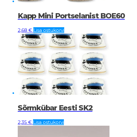
Kapp Mini Portselanist BOE60
2,68
€
Lisa ostukorvi
Sõrmkübar Eesti SK2
2,35
€
Lisa ostukorvi