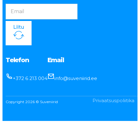
Liitu
Telefon
Email
+372 6 213 004
info@suveniirid.ee
Privaatsuspoliitika
Copyright 2026 © Suveniirid