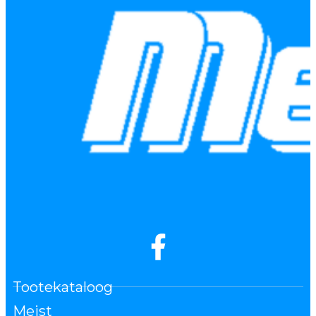
Tootekataloog
Meist