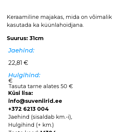
Keraamiline majakas, mida on võimalik
kasutada ka küünlahoidjana.
Suurus: 31cm
Jaehind:
22,81
€
Hulgihind:
€
Tasuta tarne alates 50 €
Küsi lisa:
info@suveniirid.ee
+372 6213 004
Jaehind (sisaldab km.-i),
Hulgihind (+ km.)