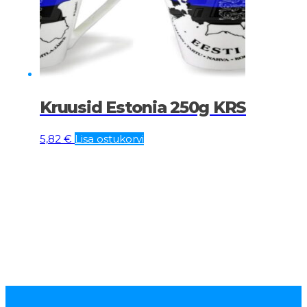
Kruusid Estonia 250g KRS
5,82
€
Lisa ostukorvi