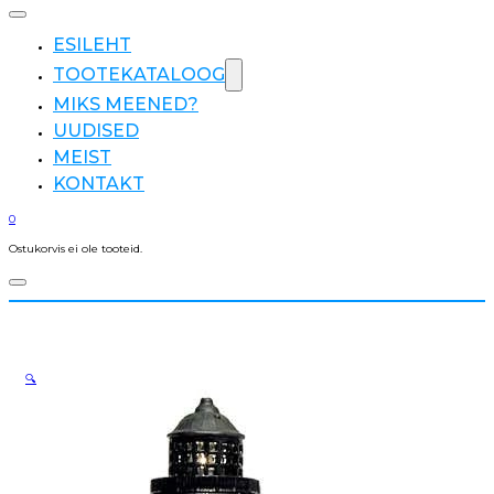
ESILEHT
TOOTEKATALOOG
MIKS MEENED?
UUDISED
MEIST
KONTAKT
0
Ostukorvis ei ole tooteid.
🔍