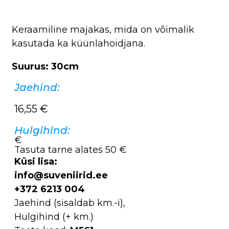
Keraamiline majakas, mida on võimalik
kasutada ka küünlahoidjana.
Suurus: 30cm
Jaehind:
16,55
€
Hulgihind:
€
Tasuta tarne alates 50 €
Küsi lisa:
info@suveniirid.ee
+372 6213 004
Jaehind (sisaldab km.-i),
Hulgihind (+ km.)