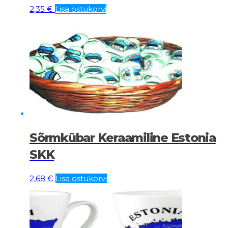
2,35
€
Lisa ostukorvi
Sõrmkübar Keraamiline Estonia
SKK
2,68
€
Lisa ostukorvi