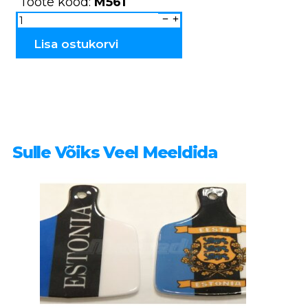
Toote kood:
M561
Keraamiline
küünlahoidja
majakas
M561
Lisa ostukorvi
kogus
Sulle Võiks Veel Meeldida