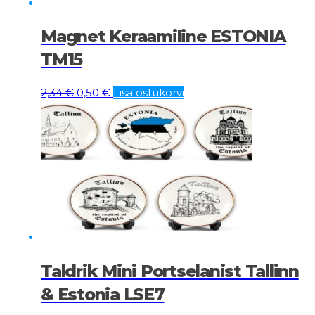
Magnet Keraamiline ESTONIA
TM15
Algne
Current
2,34
€
0,50
€
Lisa ostukorvi
hind
price
oli:
is:
2,34 €.
0,50 €.
Taldrik Mini Portselanist Tallinn
& Estonia LSE7