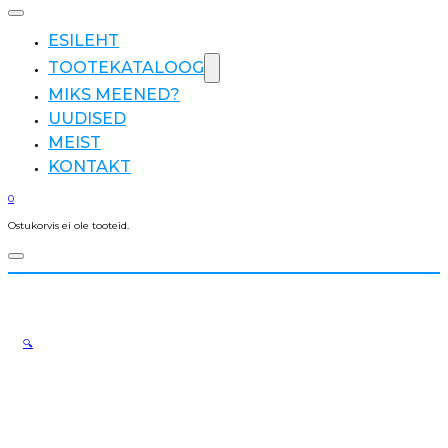
ESILEHT
TOOTEKATALOOG
MIKS MEENED?
UUDISED
MEIST
KONTAKT
0
Ostukorvis ei ole tooteid.
🔍