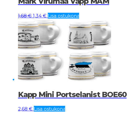
Märk Virumaa Vapp MAM
Algne
Current
1,68
€
1,34
€
Lisa ostukorvi
hind
price
oli:
is:
1,68 €.
1,34 €.
Kapp Mini Portselanist BOE60
2,68
€
Lisa ostukorvi