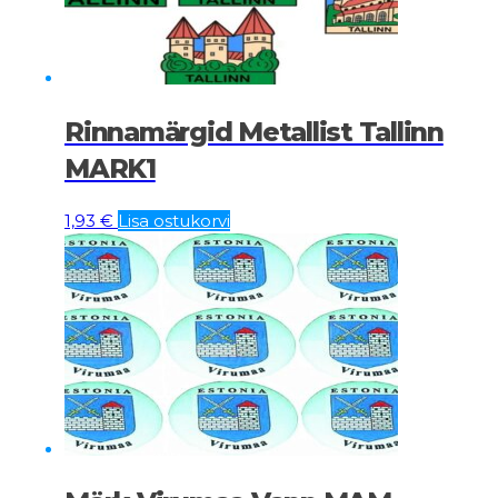
Rinnamärgid Metallist Tallinn
MARK1
1,93
€
Lisa ostukorvi