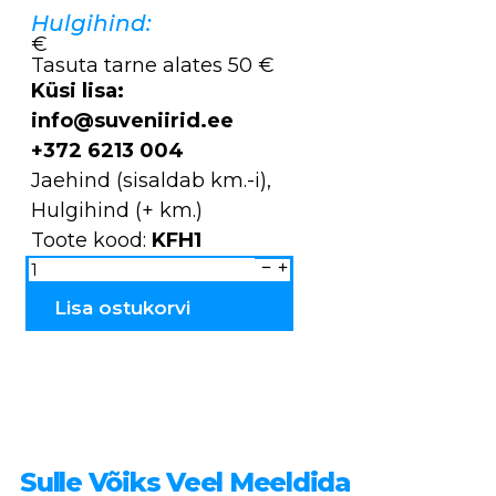
Hulgihind:
€
Tasuta tarne alates 50 €
Küsi lisa:
info@suveniirid.ee
+372 6213 004
Jaehind (sisaldab km.-i),
Hulgihind (+ km.)
Toote kood:
KFH1
Kohvifiltrihoidja
"Tallinn"
KFH1
kogus
Lisa ostukorvi
Sulle Võiks Veel Meeldida