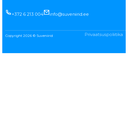
+372 6 213 004
info@suveniirid.ee
Privaatsuspoliitika
Copyright 2026 © Suveniirid