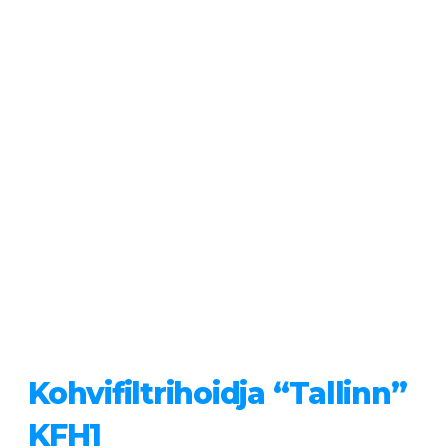
Kohvifiltrihoidja “Tallinn”
KFH1