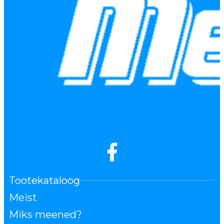
Tootekataloog
Meist
Miks meened?