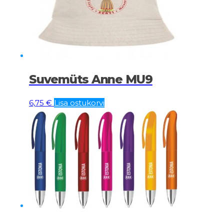
Suvemüts Anne MU9
6,75
€
Lisa ostukorvi