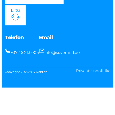
Liitu
Telefon
Email
+372 6 213 004
info@suveniirid.ee
Privaatsuspoliitika
Copyright 2026 © Suveniirid