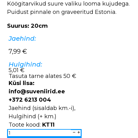
Köögitarvikud suure valiku looma kujudega.
Puidust pinnale on graveeritud Estonia.
Suurus: 20cm
Jaehind:
7,99
€
Hulgihind:
5,01 €
Tasuta tarne alates 50 €
Küsi lisa:
info@suveniirid.ee
+372 6213 004
Jaehind (sisaldab km.-i),
Hulgihind (+ km.)
Toote kood:
KT11
Köögitarvikud
KT11
kogus