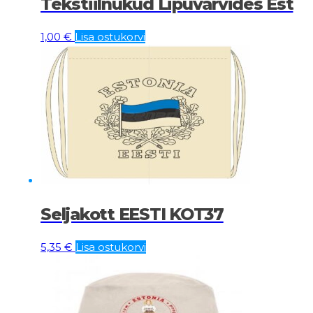
Tekstiilnukud Lipuvärvides Est
1,00
€
Lisa ostukorvi
Seljakott EESTI KOT37
5,35
€
Lisa ostukorvi