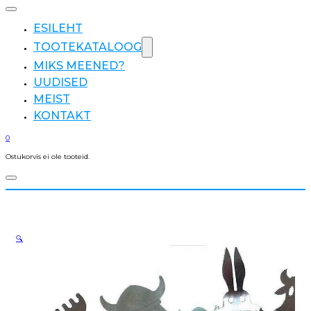
ESILEHT
TOOTEKATALOOG
MIKS MEENED?
UUDISED
MEIST
KONTAKT
0
Ostukorvis ei ole tooteid.
🔍