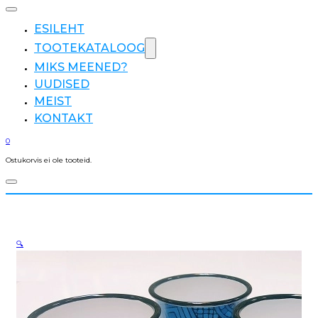
ESILEHT
TOOTEKATALOOG
MIKS MEENED?
UUDISED
MEIST
KONTAKT
0
Ostukorvis ei ole tooteid.
🔍