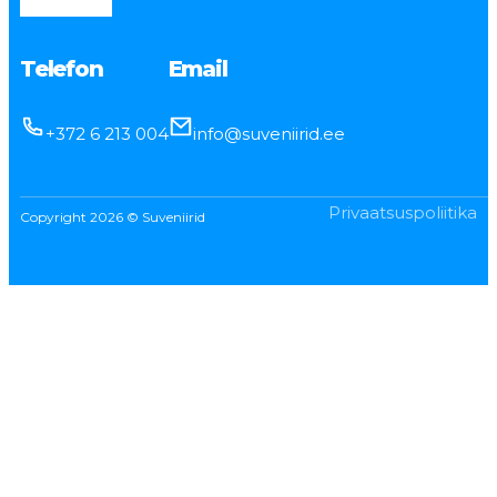
Telefon
Email
+372 6 213 004
info@suveniirid.ee
Privaatsuspoliitika
Copyright 2026 © Suveniirid