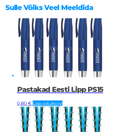
Sulle Võiks Veel Meeldida
Pastakad Eesti Lipp PS15
0,80
€
Lisa ostukorvi