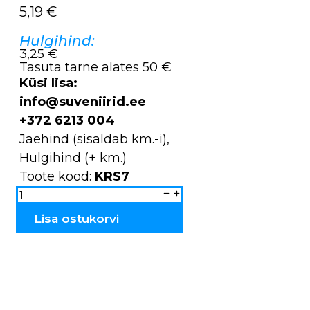
5,19
€
Hulgihind:
3,25 €
Tasuta tarne alates 50 €
Küsi lisa:
info@suveniirid.ee
+372 6213 004
Jaehind (sisaldab km.-i),
Hulgihind (+ km.)
Toote kood:
KRS7
Kruus
plekist
8cm
KRS7
Lisa ostukorvi
kogus