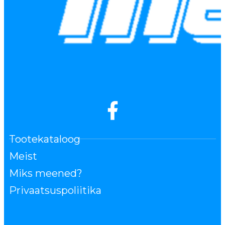
Tootekataloog
Meist
Miks meened?
Privaatsuspoliitika