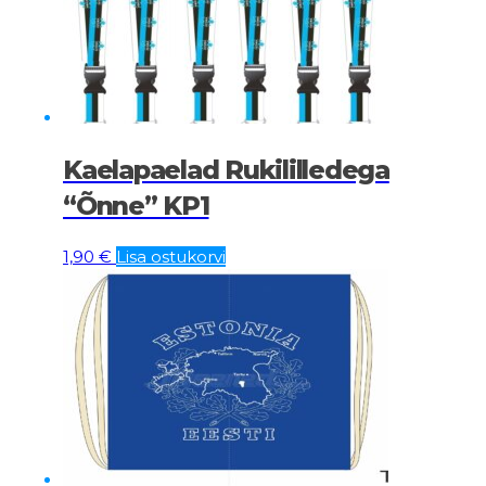
Kaelapaelad Rukililledega
“Õnne” KP1
1,90
€
Lisa ostukorvi