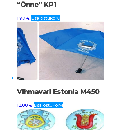
“Õnne” KP1
1,90
€
Lisa ostukorvi
Vihmavari Estonia M450
12,00
€
Lisa ostukorvi