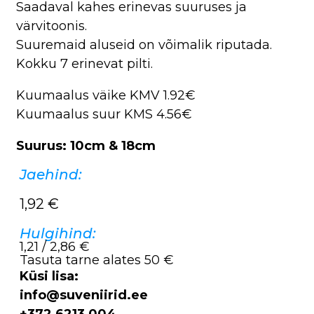
Saadaval kahes erinevas suuruses ja
värvitoonis.
Suuremaid aluseid on võimalik riputada.
Kokku 7 erinevat pilti.
Kuumaalus väike KMV 1.92€
Kuumaalus suur KMS 4.56€
Suurus: 10cm & 18cm
Jaehind:
1,92
€
Hulgihind:
1,21 / 2,86 €
Tasuta tarne alates 50 €
Küsi lisa:
info@suveniirid.ee
+372 6213 004