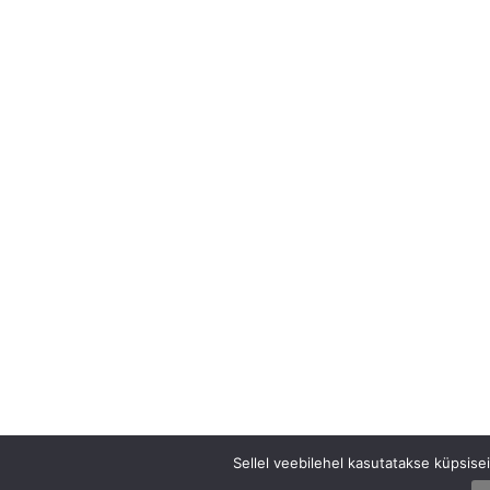
Sellel veebilehel kasutatakse küpsis