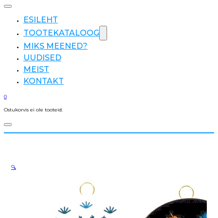
ESILEHT
TOOTEKATALOOG
MIKS MEENED?
UUDISED
MEIST
KONTAKT
0
Ostukorvis ei ole tooteid.
🔍