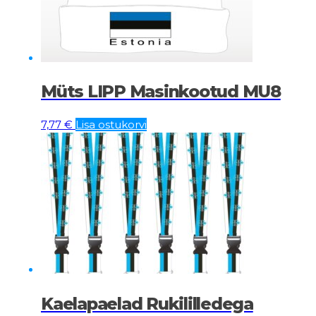
Müts LIPP Masinkootud MU8
7,77
€
Lisa ostukorvi
Kaelapaelad Rukililledega