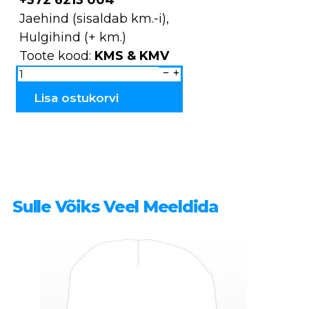
Jaehind (sisaldab km.-i),
Hulgihind (+ km.)
Toote kood:
KMS & KMV
Kuumaalused
keraamilised
KMS
&
Lisa ostukorvi
KMV
kogus
Sulle Võiks Veel Meeldida