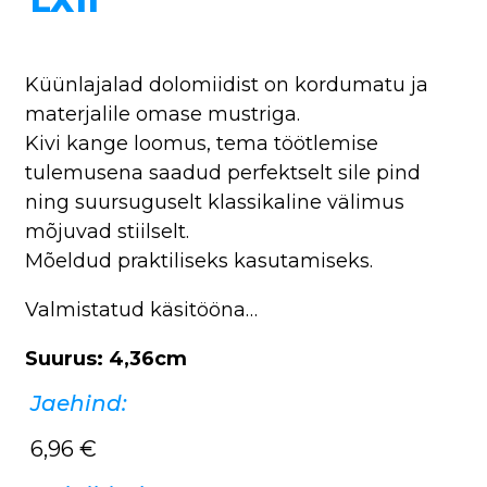
LX11
Küünlajalad dolomiidist on kordumatu ja
materjalile omase mustriga.
Kivi kange loomus, tema töötlemise
tulemusena saadud perfektselt sile pind
ning suursuguselt klassikaline välimus
mõjuvad stiilselt.
Mõeldud praktiliseks kasutamiseks.
Valmistatud käsitööna…
Suurus: 4,36cm
Jaehind:
6,96
€