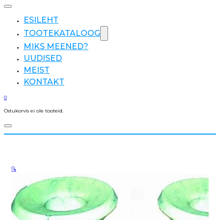
ESILEHT
TOOTEKATALOOG
MIKS MEENED?
UUDISED
MEIST
KONTAKT
0
Ostukorvis ei ole tooteid.
🔍