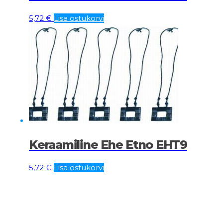
5,72
€
Lisa ostukorvi
Keraamiline Ehe Etno EHT9
5,72
€
Lisa ostukorvi