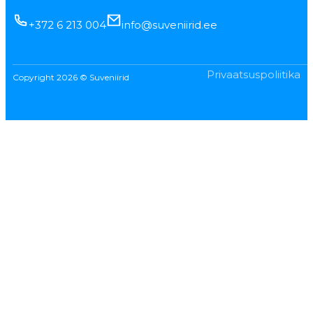
+372 6 213 004
info@suveniirid.ee
Privaatsuspoliitika
Copyright 2026 © Suveniirid