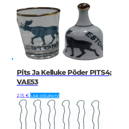
Pits Ja Kelluke Põder PITS4;
VAE53
2,15
€
Lisa ostukorvi