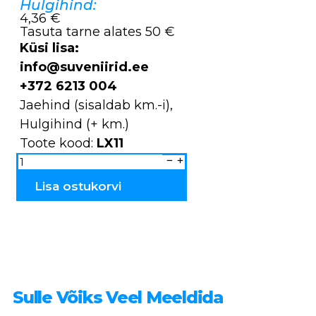
Hulgihind:
4,36 €
Tasuta tarne alates 50 €
Küsi lisa:
info@suveniirid.ee
+372 6213 004
Jaehind (sisaldab km.-i),
Hulgihind (+ km.)
Toote kood:
LX11
Küünlajalad
dolomiidist
LX11
kogus
Lisa ostukorvi
Sulle Võiks Veel Meeldida