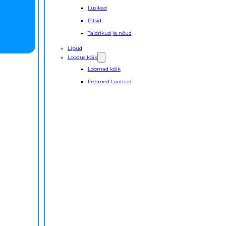
Lusikad
Pitsid
Taldrikud ja nõud
Lipud
Loodus kõik
Loomad kõik
Pehmed Loomad