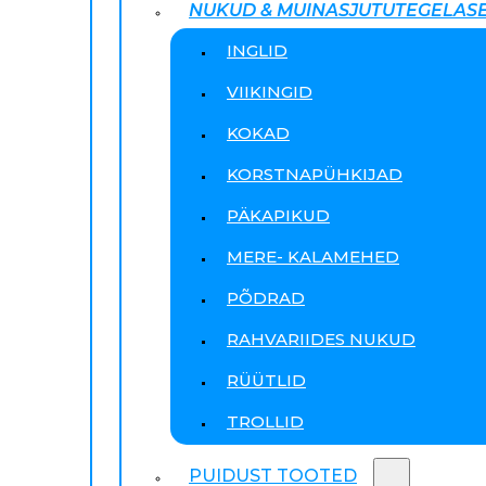
NUKUD & MUINASJUTUTEGELAS
INGLID
VIIKINGID
KOKAD
KORSTNAPÜHKIJAD
PÄKAPIKUD
MERE- KALAMEHED
PÕDRAD
RAHVARIIDES NUKUD
RÜÜTLID
TROLLID
PUIDUST TOOTED