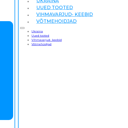
UKRAINA
UUED TOOTED
VIHMAVARJUD- KEEBID
VÕTMEHOIDJAD
Ukraina
Uued tooted
Vihmavarjud- keebid
Võtmehoidjad