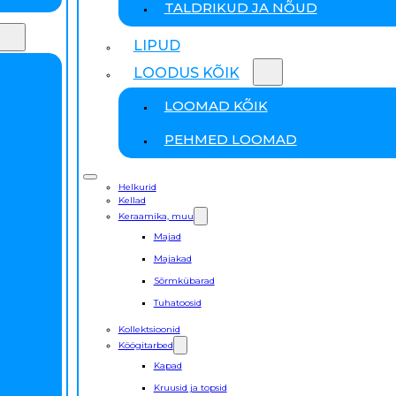
TALDRIKUD JA NÕUD
LIPUD
LOODUS KÕIK
LOOMAD KÕIK
PEHMED LOOMAD
Helkurid
Kellad
Keraamika, muu
Majad
Majakad
Sõrmkübarad
Tuhatoosid
Kollektsioonid
Köögitarbed
Kapad
Kruusid ja topsid