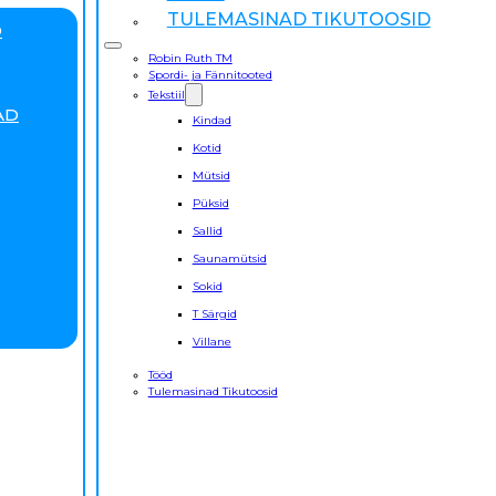
TULEMASINAD TIKUTOOSID
D
Robin Ruth TM
Spordi- ja Fännitooted
Tekstiil
AD
Kindad
Kotid
Mütsid
Püksid
Sallid
Saunamütsid
Sokid
T Särgid
Villane
Tööd
Tulemasinad Tikutoosid