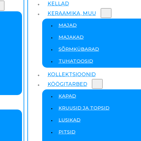
KELLAD
KERAAMIKA, MUU
MAJAD
MAJAKAD
SÕRMKÜBARAD
TUHATOOSID
KOLLEKTSIOONID
KÖÖGITARBED
KAPAD
KRUUSID JA TOPSID
LUSIKAD
PITSID