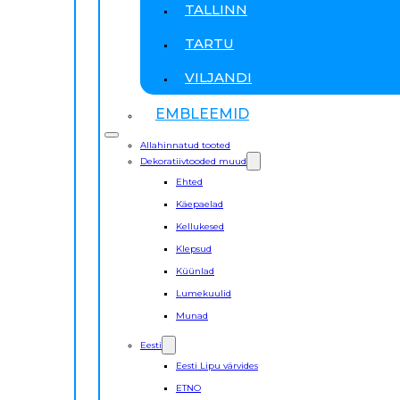
TALLINN
TARTU
VILJANDI
EMBLEEMID
Allahinnatud tooted
Dekoratiivtooded muud
Ehted
Käepaelad
Kellukesed
Klepsud
Küünlad
Lumekuulid
Munad
Eesti
Eesti Lipu värvides
ETNO