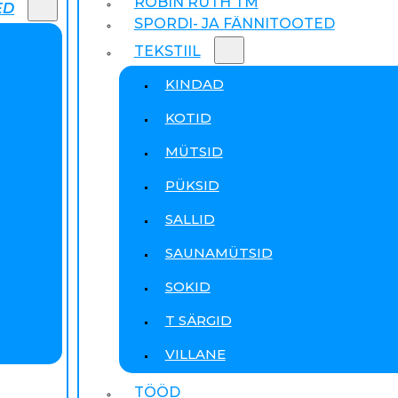
ROBIN RUTH TM
ED
SPORDI- JA FÄNNITOOTED
TEKSTIIL
KINDAD
KOTID
MÜTSID
PÜKSID
SALLID
SAUNAMÜTSID
SOKID
T SÄRGID
VILLANE
TÖÖD