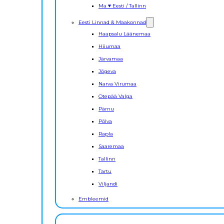
Ma ♥ Eesti / Tallinn
Eesti Linnad & Maakonnad
Haapsalu Läänemaa
Hiiumaa
Järvamaa
Jõgeva
Narva Virumaa
Otepää Valga
Pärnu
Põlva
Rapla
Saaremaa
Tallinn
Tartu
Viljandi
Embleemid