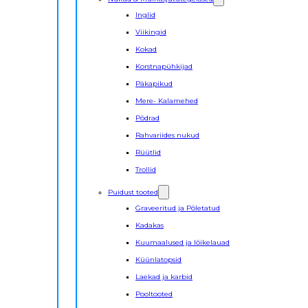
Inglid
Viikingid
Kokad
Korstnapühkijad
Päkapikud
Mere- Kalamehed
Põdrad
Rahvariides nukud
Rüütlid
Trollid
Puidust tooted
Graveeritud ja Põletatud
Kadakas
Kuumaalused ja lõikelauad
Küünlatopsid
Laekad ja karbid
Pooltooted