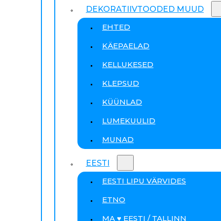
DEKORATIIVTOODED MUUD
EHTED
KÄEPAELAD
KELLUKESED
KLEPSUD
KÜÜNLAD
LUMEKUULID
MUNAD
EESTI
EESTI LIPU VÄRVIDES
ETNO
MA ♥ EESTI / TALLINN