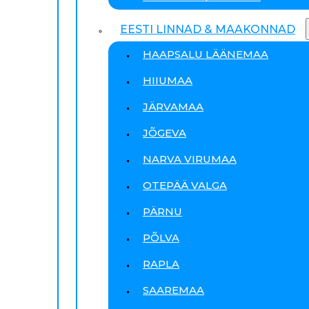
EESTI LINNAD & MAAKONNAD
HAAPSALU LÄÄNEMAA
HIIUMAA
JÄRVAMAA
JÕGEVA
NARVA VIRUMAA
OTEPÄÄ VALGA
PÄRNU
PÕLVA
RAPLA
SAAREMAA