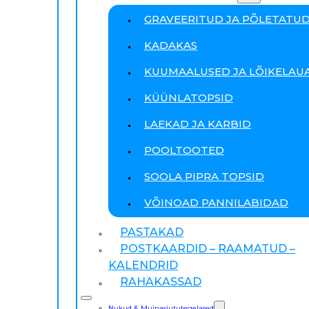
GRAVEERITUD JA PÕLETATU
KADAKAS
KUUMAALUSED JA LÕIKELAU
KÜÜNLATOPSID
LAEKAD JA KARBID
POOLTOOTED
SOOLA PIPRA TOPSID
VÕINOAD PANNILABIDAD
PASTAKAD
POSTKAARDID – RAAMATUD –
KALENDRID
RAHAKASSAD
Nukud & Muinasjututegelased