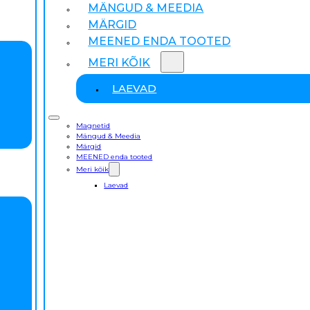
MÄNGUD & MEEDIA
MÄRGID
MEENED ENDA TOOTED
MERI KÕIK
LAEVAD
Magnetid
Mängud & Meedia
Märgid
MEENED enda tooted
Meri kõik
Laevad