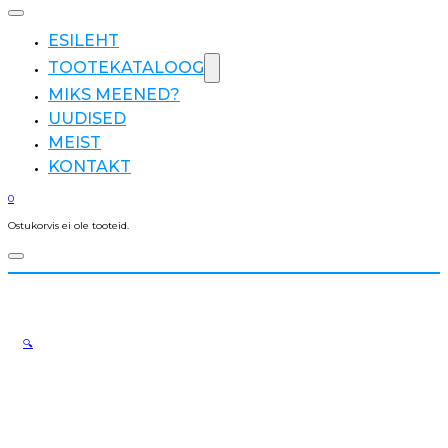
ESILEHT
TOOTEKATALOOG
MIKS MEENED?
UUDISED
MEIST
KONTAKT
0
Ostukorvis ei ole tooteid.
🔍