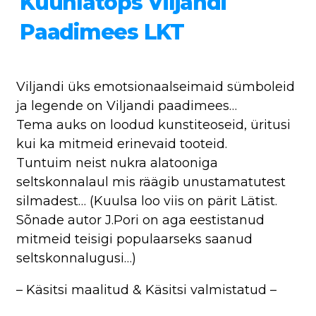
Küünlatops Viljandi
Paadimees LKT
Viljandi üks emotsionaalseimaid sümboleid
ja legende on Viljandi paadimees…
Tema auks on loodud kunstiteoseid, üritusi
kui ka mitmeid erinevaid tooteid.
Tuntuim neist nukra alatooniga
seltskonnalaul mis räägib unustamatutest
silmadest… (Kuulsa loo viis on pärit Lätist.
Sõnade autor J.Pori on aga eestistanud
mitmeid teisigi populaarseks saanud
seltskonnalugusi…)
– Käsitsi maalitud & Käsitsi valmistatud –