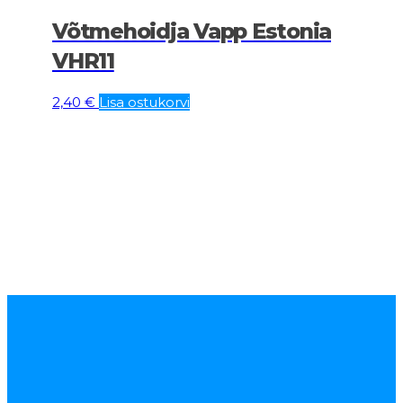
Võtmehoidja Vapp Estonia
VHR11
2,40
€
Lisa ostukorvi