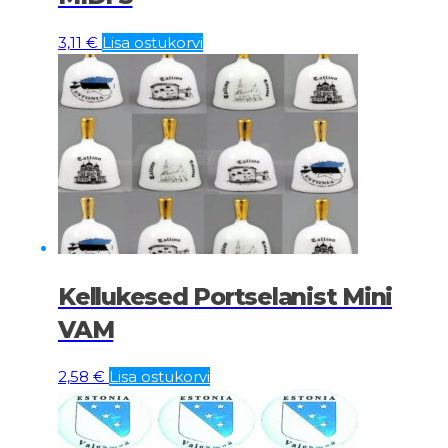
3,11
€
Lisa ostukorvi
Kellukesed Portselanist Mini
VAM
2,58
€
Lisa ostukorvi