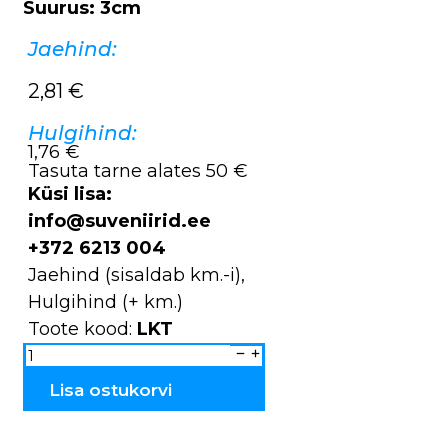
Suurus: 3cm
Jaehind:
2,81
€
Hulgihind:
1,76 €
Tasuta tarne alates 50 €
Küsi lisa:
info@suveniirid.ee
+372 6213 004
Jaehind (sisaldab km.-i),
Hulgihind (+ km.)
Toote kood:
LKT
Küünlatops
Viljandi
paadimees
LKT
Lisa ostukorvi
kogus