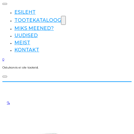
ESILEHT
TOOTEKATALOOG
MIKS MEENED?
UUDISED
MEIST
KONTAKT
0
Ostukorvis ei ole tooteid.
🔍