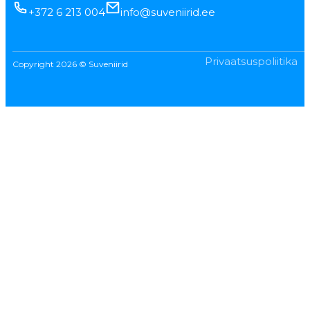
+372 6 213 004
info@suveniirid.ee
Privaatsuspoliitika
Copyright 2026 © Suveniirid