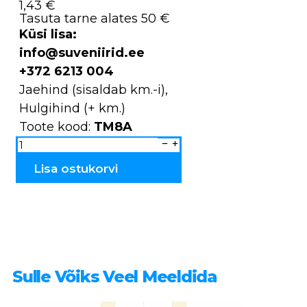
1,43 €
Tasuta tarne alates 50 €
Küsi lisa:
info@suveniirid.ee
+372 6213 004
Jaehind (sisaldab km.-i),
Hulgihind (+ km.)
Toote kood:
TM8A
Magnet
avaja
TM8A
kogus
Lisa ostukorvi
Sulle Võiks Veel Meeldida