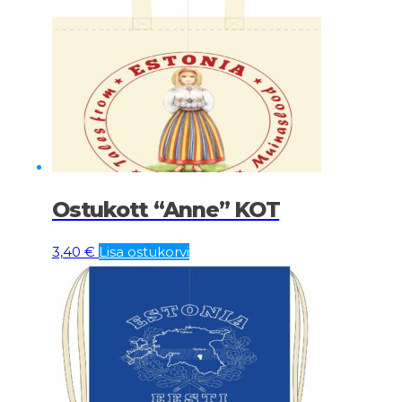
Ostukott “Anne” KOT
3,40
€
Lisa ostukorvi