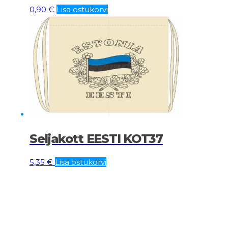
0,90
€
Lisa ostukorvi
Seljakott EESTI KOT37
5,35
€
Lisa ostukorvi