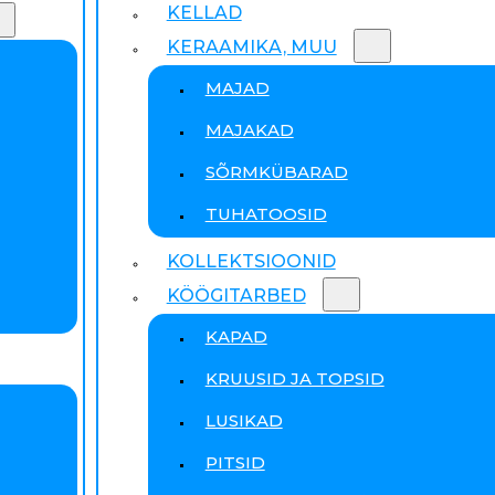
KELLAD
KERAAMIKA, MUU
MAJAD
MAJAKAD
SÕRMKÜBARAD
TUHATOOSID
KOLLEKTSIOONID
KÖÖGITARBED
KAPAD
KRUUSID JA TOPSID
LUSIKAD
PITSID