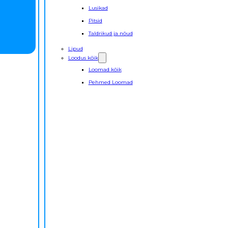
Lusikad
Pitsid
Taldrikud ja nõud
Lipud
Loodus kõik
Loomad kõik
Pehmed Loomad