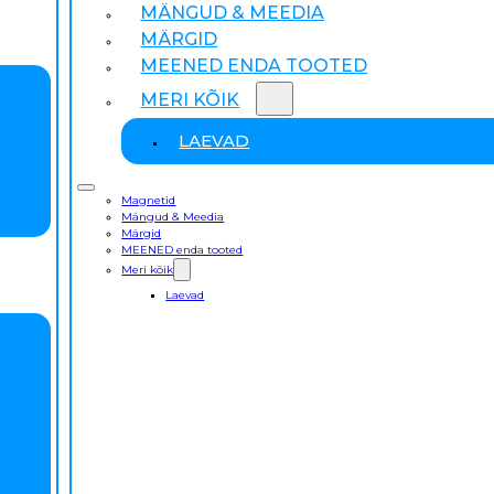
MÄNGUD & MEEDIA
MÄRGID
MEENED ENDA TOOTED
MERI KÕIK
LAEVAD
Magnetid
Mängud & Meedia
Märgid
MEENED enda tooted
Meri kõik
Laevad