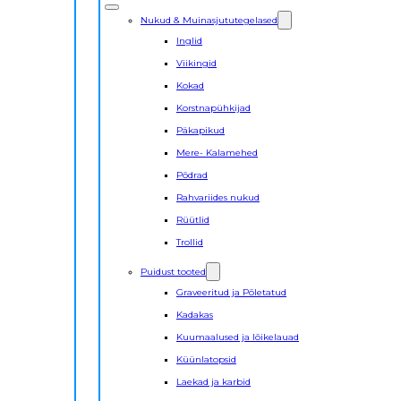
Nukud & Muinasjututegelased
Inglid
Viikingid
Kokad
Korstnapühkijad
Päkapikud
Mere- Kalamehed
Põdrad
Rahvariides nukud
Rüütlid
Trollid
Puidust tooted
Graveeritud ja Põletatud
Kadakas
Kuumaalused ja lõikelauad
Küünlatopsid
Laekad ja karbid