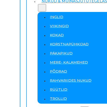
NUKUD & MUINASJUTUTEGELA
INGLID
VIIKINGID
KOKAD
KORSTNAPÜHKIJAD
PÄKAPIKUD
MERE- KALAMEHED
PÕDRAD
RAHVARIIDES NUKUD
RÜÜTLID
TROLLID