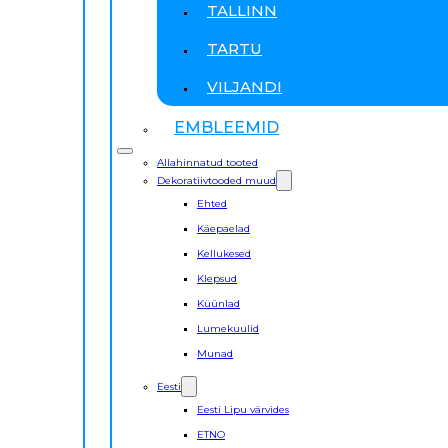
TALLINN
TARTU
VILJANDI
EMBLEEMID
Allahinnatud tooted
Dekoratiivtooded muud
Ehted
Käepaelad
Kellukesed
Klepsud
Küünlad
Lumekuulid
Munad
Eesti
Eesti Lipu värvides
ETNO