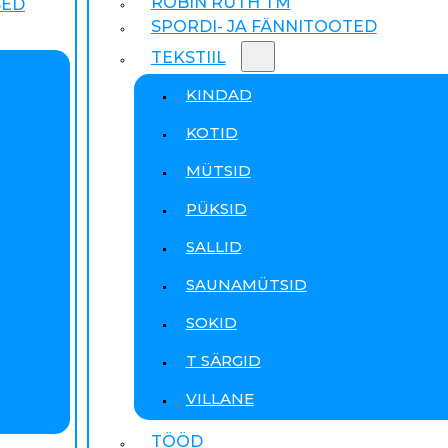
ROBIN RUTH TM
SED
SPORDI- JA FÄNNITOOTED
TEKSTIIL
KINDAD
KOTID
MÜTSID
PÜKSID
SALLID
SAUNAMÜTSID
SOKID
T SÄRGID
VILLANE
TÖÖD