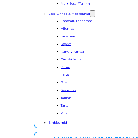
Ma ♥ Eesti / Tallinn
Eesti Linnad & Maakonnad
Haapsalu Läänemaa
Hiiumaa
Järvamaa
Jõgeva
Narva Virumaa
Otepää Valga
Pärnu
Põlva
Rapla
Saaremaa
Tallinn
Tartu
Viljandi
Embleemid