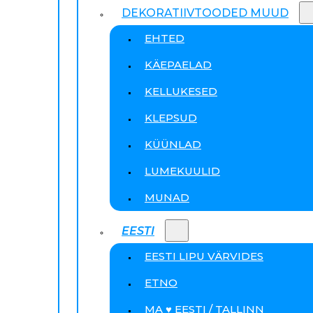
DEKORATIIVTOODED MUUD
EHTED
KÄEPAELAD
KELLUKESED
KLEPSUD
KÜÜNLAD
LUMEKUULID
MUNAD
EESTI
EESTI LIPU VÄRVIDES
ETNO
MA ♥ EESTI / TALLINN