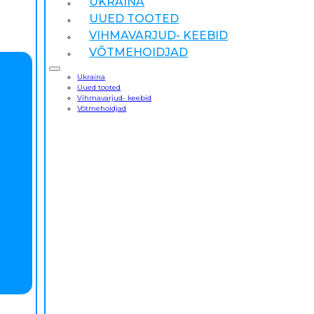
UKRAINA
UUED TOOTED
VIHMAVARJUD- KEEBID
VÕTMEHOIDJAD
Ukraina
Uued tooted
Vihmavarjud- keebid
Võtmehoidjad