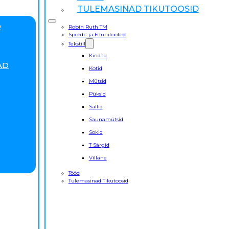
TULEMASINAD TIKUTOOSID
D
Robin Ruth TM
Spordi- ja Fännitooted
Tekstiil
Kindad
AD
Kotid
Mütsid
Püksid
Sallid
Saunamütsid
Sokid
T Särgid
Villane
Tööd
Tulemasinad Tikutoosid