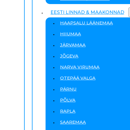
EESTI LINNAD & MAAKONNAD
HAAPSALU LÄÄNEMAA
HIIUMAA
JÄRVAMAA
JÕGEVA
NARVA VIRUMAA
OTEPÄÄ VALGA
PÄRNU
PÕLVA
RAPLA
SAAREMAA