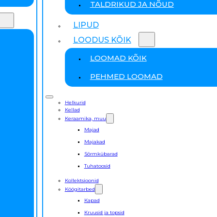
TALDRIKUD JA NÕUD
LIPUD
LOODUS KÕIK
LOOMAD KÕIK
PEHMED LOOMAD
Helkurid
Kellad
Keraamika, muu
Majad
Majakad
Sõrmkübarad
Tuhatoosid
Kollektsioonid
Köögitarbed
Kapad
Kruusid ja topsid