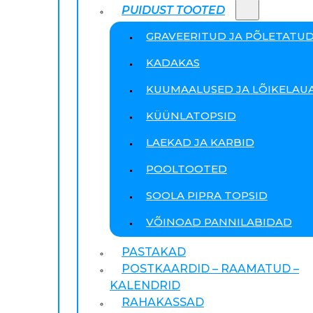
PUIDUST TOOTED
GRAVEERITUD JA PÕLETATU
KADAKAS
KUUMAALUSED JA LÕIKELAU
KÜÜNLATOPSID
LAEKAD JA KARBID
POOLTOOTED
SOOLA PIPRA TOPSID
VÕINOAD PANNILABIDAD
PASTAKAD
POSTKAARDID – RAAMATUD –
KALENDRID
RAHAKASSAD