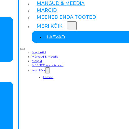
MÄNGUD & MEEDIA
MÄRGID
MEENED ENDA TOOTED
MERI KÕIK
LAEVAD
Magnetid
Mängud & Meedia
Märgid
MEENED enda tooted
Meri kõik
Laevad