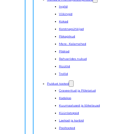
Inglid
Viikingid
Kokad
Korstnapühkijad
Päkapikud
Mere- Kalamehed
Põdrad
Rahvariides nukud
Rüütlid
Trollid
Puidust tooted
Graveeritud ja Põletatud
Kadakas
Kuumaalused ja lõikelauad
Küünlatopsid
Laekad ja karbid
Pooltooted