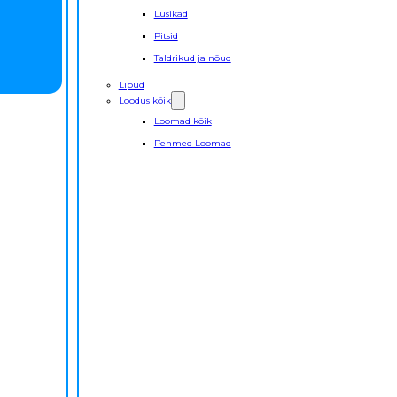
Lusikad
Pitsid
Taldrikud ja nõud
Lipud
Loodus kõik
Loomad kõik
Pehmed Loomad