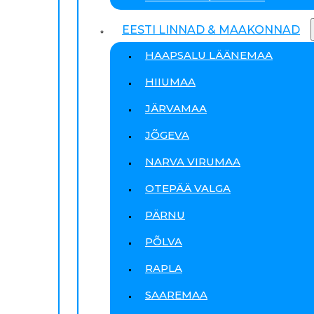
EESTI LINNAD & MAAKONNAD
HAAPSALU LÄÄNEMAA
HIIUMAA
JÄRVAMAA
JÕGEVA
NARVA VIRUMAA
OTEPÄÄ VALGA
PÄRNU
PÕLVA
RAPLA
SAAREMAA