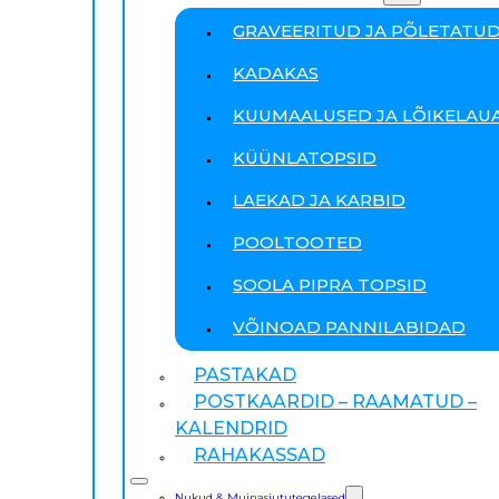
GRAVEERITUD JA PÕLETATU
KADAKAS
KUUMAALUSED JA LÕIKELAU
KÜÜNLATOPSID
LAEKAD JA KARBID
POOLTOOTED
SOOLA PIPRA TOPSID
VÕINOAD PANNILABIDAD
PASTAKAD
POSTKAARDID – RAAMATUD –
KALENDRID
RAHAKASSAD
Nukud & Muinasjututegelased