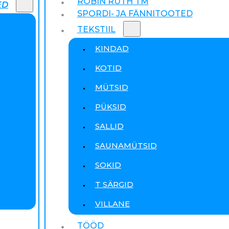
ROBIN RUTH TM
ED
SPORDI- JA FÄNNITOOTED
TEKSTIIL
KINDAD
KOTID
MÜTSID
PÜKSID
SALLID
SAUNAMÜTSID
SOKID
T SÄRGID
VILLANE
TÖÖD