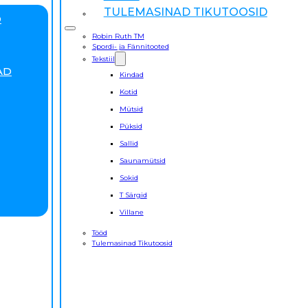
TULEMASINAD TIKUTOOSID
D
Robin Ruth TM
Spordi- ja Fännitooted
Tekstiil
AD
Kindad
Kotid
Mütsid
Püksid
Sallid
Saunamütsid
Sokid
T Särgid
Villane
Tööd
Tulemasinad Tikutoosid