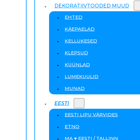
DEKORATIIVTOODED MUUD
EHTED
KÄEPAELAD
KELLUKESED
KLEPSUD
KÜÜNLAD
LUMEKUULID
MUNAD
EESTI
EESTI LIPU VÄRVIDES
ETNO
MA ♥ EESTI / TALLINN