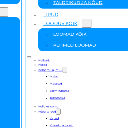
TALDRIKUD JA NÕUD
LIPUD
LOODUS KÕIK
LOOMAD KÕIK
PEHMED LOOMAD
Helkurid
Kellad
Keraamika, muu
Majad
Majakad
Sõrmkübarad
Tuhatoosid
Kollektsioonid
Köögitarbed
Kapad
Kruusid ja topsid