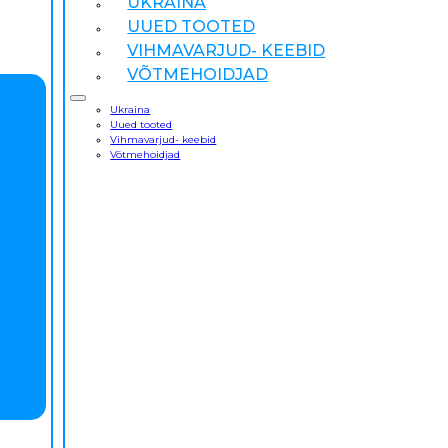
UKRAINA
UUED TOOTED
VIHMAVARJUD- KEEBID
VÕTMEHOIDJAD
Ukraina
Uued tooted
Vihmavarjud- keebid
Võtmehoidjad