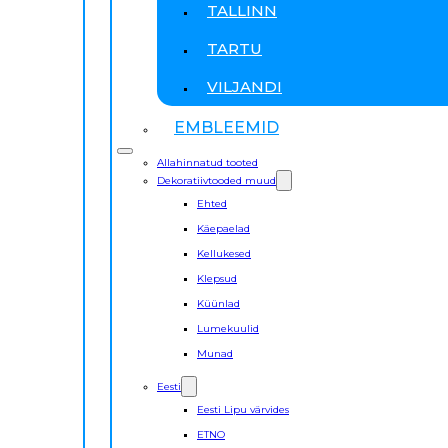
TALLINN
TARTU
VILJANDI
EMBLEEMID
Allahinnatud tooted
Dekoratiivtooded muud
Ehted
Käepaelad
Kellukesed
Klepsud
Küünlad
Lumekuulid
Munad
Eesti
Eesti Lipu värvides
ETNO