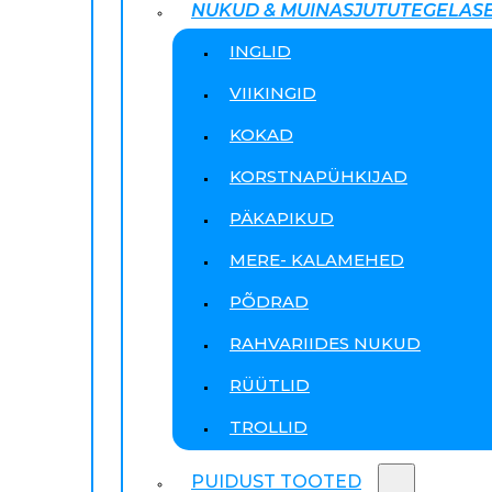
NUKUD & MUINASJUTUTEGELAS
INGLID
VIIKINGID
KOKAD
KORSTNAPÜHKIJAD
PÄKAPIKUD
MERE- KALAMEHED
PÕDRAD
RAHVARIIDES NUKUD
RÜÜTLID
TROLLID
PUIDUST TOOTED