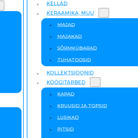
KELLAD
KERAAMIKA, MUU
MAJAD
MAJAKAD
SÕRMKÜBARAD
TUHATOOSID
KOLLEKTSIOONID
KÖÖGITARBED
KAPAD
KRUUSID JA TOPSID
LUSIKAD
PITSID