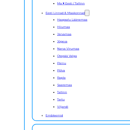
Ma ♥ Eesti / Tallinn
Eesti Linnad & Maakonnad
Haapsalu Läänemaa
Hiiumaa
Järvamaa
Jõgeva
Narva Virumaa
Otepää Valga
Pärnu
Põlva
Rapla
Saaremaa
Tallinn
Tartu
Viljandi
Embleemid