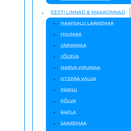
EESTI LINNAD & MAAKONNAD
HAAPSALU LÄÄNEMAA
HIIUMAA
JÄRVAMAA
JÕGEVA
NARVA VIRUMAA
OTEPÄÄ VALGA
PÄRNU
PÕLVA
RAPLA
SAAREMAA