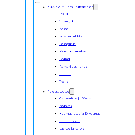
Nukud & Muinasjututegelased
Inglid
Viikingid
Kokad
Korstnapühkijad
Päkapikud
Mere- Kalamehed
Põdrad
Rahvariides nukud
Rüütlid
Trollid
Puidust tooted
Graveeritud ja Põletatud
Kadakas
Kuumaalused ja lõikelauad
Küünlatopsid
Laekad ja karbid