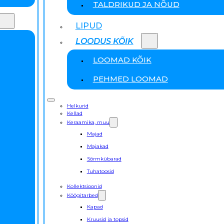
TALDRIKUD JA NÕUD
LIPUD
LOODUS KÕIK
LOOMAD KÕIK
PEHMED LOOMAD
Helkurid
Kellad
Keraamika, muu
Majad
Majakad
Sõrmkübarad
Tuhatoosid
Kollektsioonid
Köögitarbed
Kapad
Kruusid ja topsid