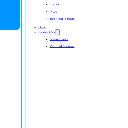
Lusikad
Pitsid
Taldrikud ja nõud
Lipud
Loodus kõik
Loomad kõik
Pehmed Loomad