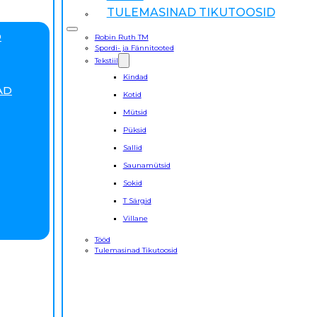
TULEMASINAD TIKUTOOSID
D
Robin Ruth TM
Spordi- ja Fännitooted
Tekstiil
Kindad
AD
Kotid
Mütsid
Püksid
Sallid
Saunamütsid
Sokid
T Särgid
Villane
Tööd
Tulemasinad Tikutoosid