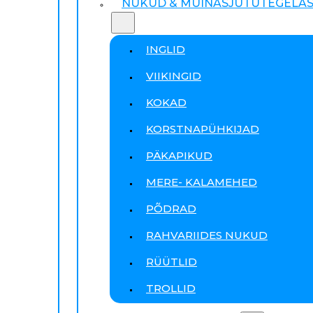
NUKUD & MUINASJUTUTEGELA
INGLID
VIIKINGID
KOKAD
KORSTNAPÜHKIJAD
PÄKAPIKUD
MERE- KALAMEHED
PÕDRAD
RAHVARIIDES NUKUD
RÜÜTLID
TROLLID