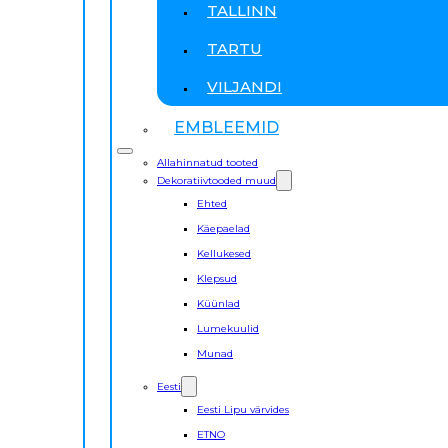
TALLINN
TARTU
VILJANDI
EMBLEEMID
Allahinnatud tooted
Dekoratiivtooded muud
Ehted
Käepaelad
Kellukesed
Klepsud
Küünlad
Lumekuulid
Munad
Eesti
Eesti Lipu värvides
ETNO