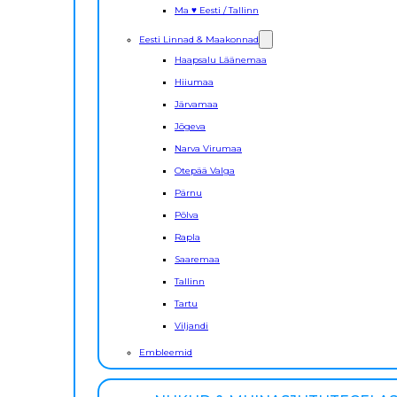
Ma ♥ Eesti / Tallinn
Eesti Linnad & Maakonnad
Haapsalu Läänemaa
Hiiumaa
Järvamaa
Jõgeva
Narva Virumaa
Otepää Valga
Pärnu
Põlva
Rapla
Saaremaa
Tallinn
Tartu
Viljandi
Embleemid