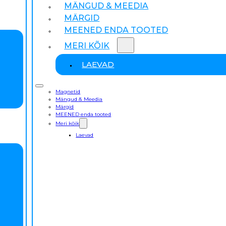
MÄNGUD & MEEDIA
MÄRGID
MEENED ENDA TOOTED
MERI KÕIK
LAEVAD
Magnetid
Mängud & Meedia
Märgid
MEENED enda tooted
Meri kõik
Laevad