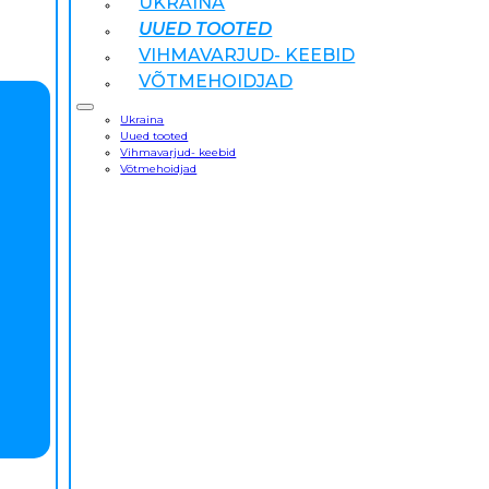
UKRAINA
UUED TOOTED
VIHMAVARJUD- KEEBID
VÕTMEHOIDJAD
Ukraina
Uued tooted
Vihmavarjud- keebid
Võtmehoidjad