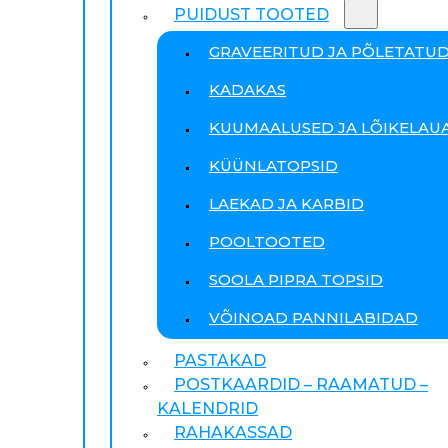
PUIDUST TOOTED
GRAVEERITUD JA PÕLETATU
KADAKAS
KUUMAALUSED JA LÕIKELAU
KÜÜNLATOPSID
LAEKAD JA KARBID
POOLTOOTED
SOOLA PIPRA TOPSID
VÕINOAD PANNILABIDAD
PASTAKAD
POSTKAARDID – RAAMATUD –
KALENDRID
RAHAKASSAD