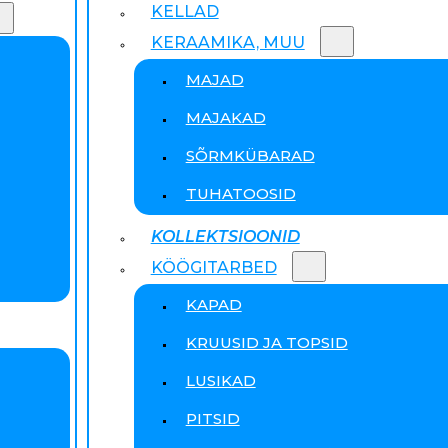
KELLAD
KERAAMIKA, MUU
MAJAD
MAJAKAD
SÕRMKÜBARAD
TUHATOOSID
KOLLEKTSIOONID
KÖÖGITARBED
KAPAD
KRUUSID JA TOPSID
LUSIKAD
PITSID