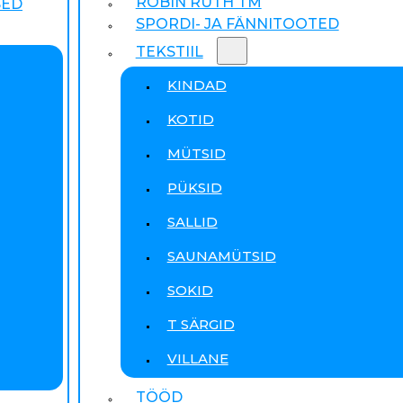
ROBIN RUTH TM
SED
SPORDI- JA FÄNNITOOTED
TEKSTIIL
KINDAD
KOTID
MÜTSID
PÜKSID
SALLID
SAUNAMÜTSID
SOKID
T SÄRGID
VILLANE
TÖÖD