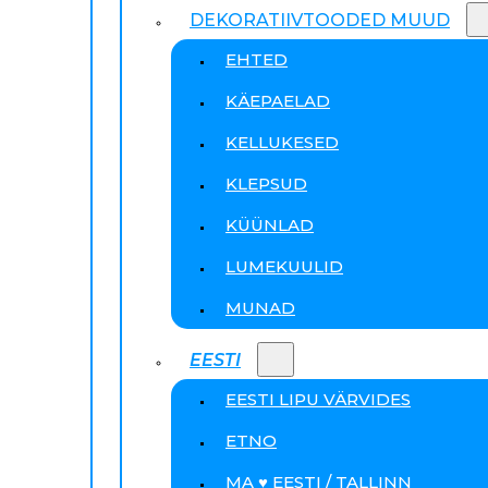
DEKORATIIVTOODED MUUD
EHTED
KÄEPAELAD
KELLUKESED
KLEPSUD
KÜÜNLAD
LUMEKUULID
MUNAD
EESTI
EESTI LIPU VÄRVIDES
ETNO
MA ♥ EESTI / TALLINN