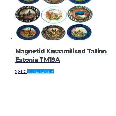
Magnetid Keraamilised Tallinn
Estonia TM19A
2,81
€
Lisa ostukorvi