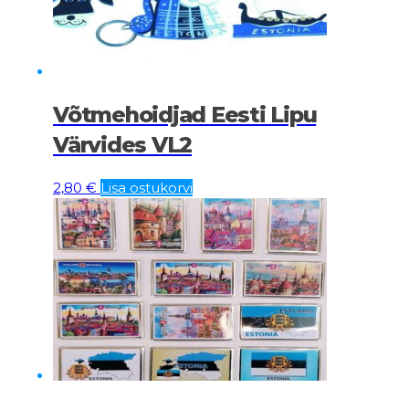
Võtmehoidjad Eesti Lipu
Värvides VL2
2,80
€
Lisa ostukorvi