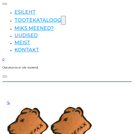
ESILEHT
TOOTEKATALOOG
MIKS MEENED?
UUDISED
MEIST
KONTAKT
0
Ostukorvis ei ole tooteid.
🔍