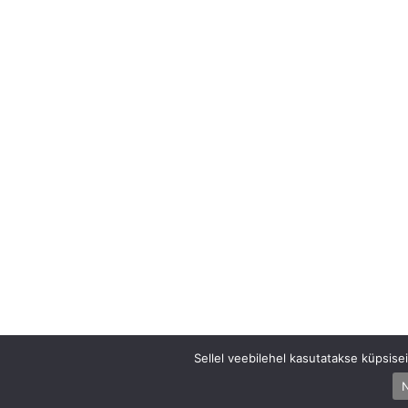
Sellel veebilehel kasutatakse küpsis