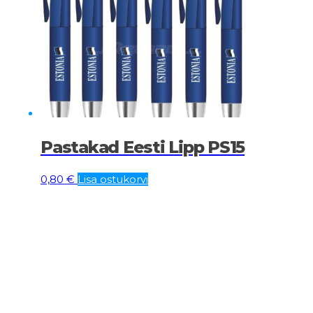
Pastakad Eesti Lipp PS15
0,80
€
Lisa ostukorvi