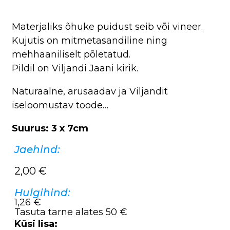
Materjaliks õhuke puidust seib või vineer.
Kujutis on mitmetasandiline ning
mehhaaniliselt põletatud.
Pildil on Viljandi Jaani kirik.
Naturaalne, arusaadav ja Viljandit
iseloomustav toode…
Suurus: 3 x 7cm
Jaehind:
2,00
€
Hulgihind:
1,26 €
Tasuta tarne alates 50 €
Küsi lisa: