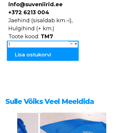
info@suveniirid.ee
+372 6213 004
Jaehind (sisaldab km.-i),
Hulgihind (+ km.)
Toote kood:
TM7
Magnet
puidust
põletatud
Viljandi
Lisa ostukorvi
TM7
kogus
Sulle Võiks Veel Meeldida