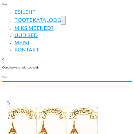
ESILEHT
TOOTEKATALOOG
MIKS MEENED?
UUDISED
MEIST
KONTAKT
0
Ostukorvis ei ole tooteid.
🔍