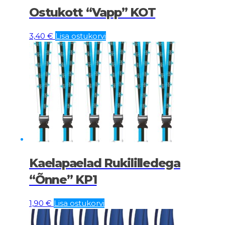
Ostukott “Vapp” KOT
3,40
€
Lisa ostukorvi
Kaelapaelad Rukililledega
“Õnne” KP1
1,90
€
Lisa ostukorvi