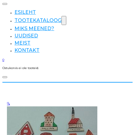
ESILEHT
TOOTEKATALOOG
MIKS MEENED?
UUDISED
MEIST
KONTAKT
0
Ostukorvis ei ole tooteid.
🔍