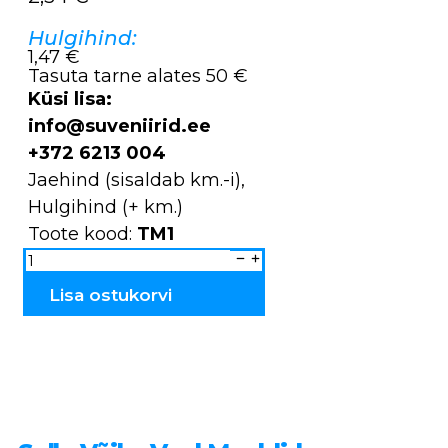
Hulgihind:
1,47 €
Tasuta tarne alates 50 €
Küsi lisa:
info@suveniirid.ee
+372 6213 004
Jaehind (sisaldab km.-i),
Hulgihind (+ km.)
Toote kood:
TM1
Magnet
puidust
Tallinn
TM1
Lisa ostukorvi
kogus