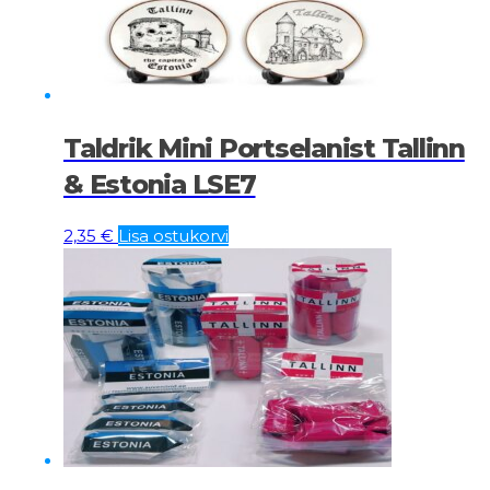
Taldrik Mini Portselanist Tallinn
& Estonia LSE7
2,35
€
Lisa ostukorvi