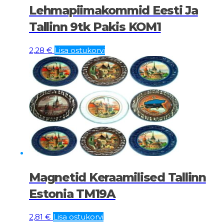
Lehmapiimakommid Eesti Ja
Tallinn 9tk Pakis KOM1
2,28
€
Lisa ostukorvi
Magnetid Keraamilised Tallinn
Estonia TM19A
2,81
€
Lisa ostukorvi