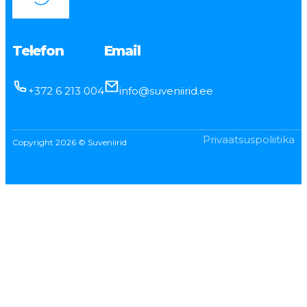
Telefon
Email
+372 6 213 004
info@suveniirid.ee
Privaatsuspoliitika
Copyright 2026 © Suveniirid