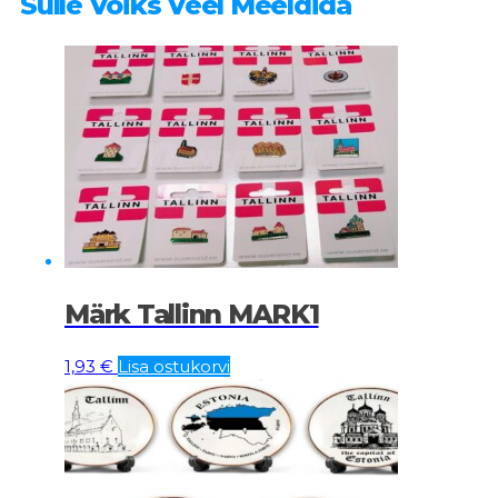
Sulle Võiks Veel Meeldida
Märk Tallinn MARK1
1,93
€
Lisa ostukorvi