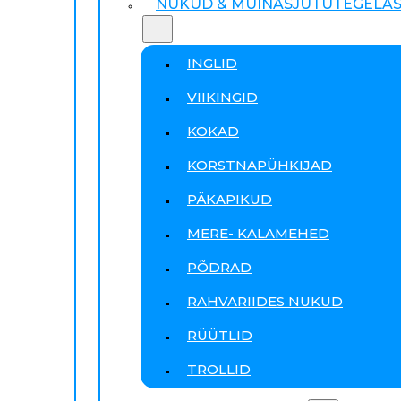
NUKUD & MUINASJUTUTEGELA
INGLID
VIIKINGID
KOKAD
KORSTNAPÜHKIJAD
PÄKAPIKUD
MERE- KALAMEHED
PÕDRAD
RAHVARIIDES NUKUD
RÜÜTLID
TROLLID