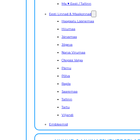
Ma ♥ Eesti / Tallinn
Eesti Linnad & Maakonnad
Haapsalu Läänemaa
Hiiumaa
Järvamaa
Jõgeva
Narva Virumaa
Otepää Valga
Pärnu
Põlva
Rapla
Saaremaa
Tallinn
Tartu
Viljandi
Embleemid