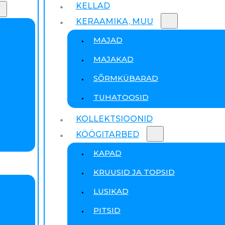
KELLAD
KERAAMIKA, MUU
MAJAD
MAJAKAD
SÕRMKÜBARAD
TUHATOOSID
KOLLEKTSIOONID
KÖÖGITARBED
KAPAD
KRUUSID JA TOPSID
LUSIKAD
PITSID