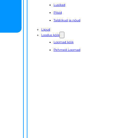
Lusikad
Pitsid
Taldrikud ja nõud
Lipud
Loodus kõik
Loomad kõik
Pehmed Loomad