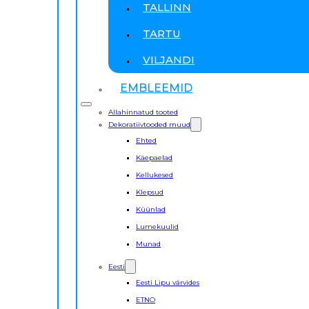
TALLINN
TARTU
VILJANDI
EMBLEEMID
Allahinnatud tooted
Dekoratiivtooded muud
Ehted
Käepaelad
Kellukesed
Klepsud
Küünlad
Lumekuulid
Munad
Eesti
Eesti Lipu värvides
ETNO