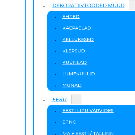
DEKORATIIVTOODED MUUD
EHTED
KÄEPAELAD
KELLUKESED
KLEPSUD
KÜÜNLAD
LUMEKUULID
MUNAD
EESTI
EESTI LIPU VÄRVIDES
ETNO
MA ♥ EESTI / TALLINN