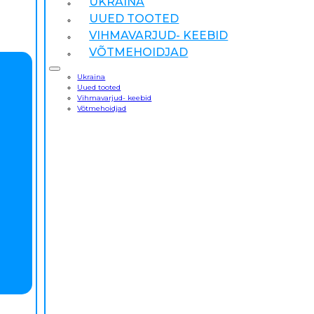
UKRAINA
UUED TOOTED
VIHMAVARJUD- KEEBID
VÕTMEHOIDJAD
Ukraina
Uued tooted
Vihmavarjud- keebid
Võtmehoidjad