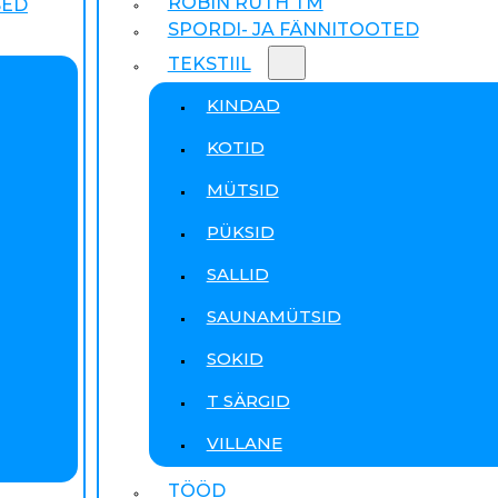
ROBIN RUTH TM
SED
SPORDI- JA FÄNNITOOTED
TEKSTIIL
KINDAD
KOTID
MÜTSID
PÜKSID
SALLID
SAUNAMÜTSID
SOKID
T SÄRGID
VILLANE
TÖÖD