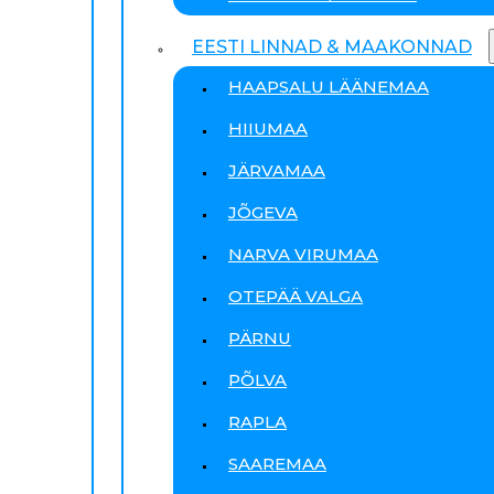
EESTI LINNAD & MAAKONNAD
HAAPSALU LÄÄNEMAA
HIIUMAA
JÄRVAMAA
JÕGEVA
NARVA VIRUMAA
OTEPÄÄ VALGA
PÄRNU
PÕLVA
RAPLA
SAAREMAA