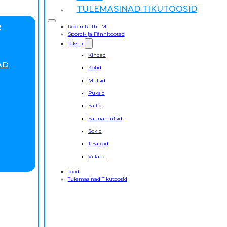
TULEMASINAD TIKUTOOSID
D
Robin Ruth TM
Spordi- ja Fännitooted
Tekstiil
Kindad
AD
Kotid
Mütsid
Püksid
Sallid
Saunamütsid
Sokid
T Särgid
Villane
Tööd
Tulemasinad Tikutoosid