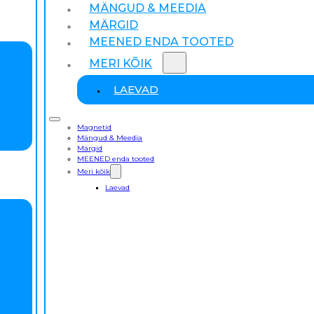
MÄNGUD & MEEDIA
MÄRGID
MEENED ENDA TOOTED
MERI KÕIK
LAEVAD
Magnetid
Mängud & Meedia
Märgid
MEENED enda tooted
Meri kõik
Laevad