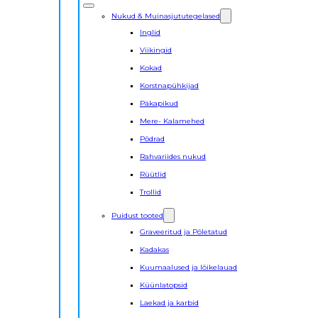
Nukud & Muinasjututegelased
Inglid
Viikingid
Kokad
Korstnapühkijad
Päkapikud
Mere- Kalamehed
Põdrad
Rahvariides nukud
Rüütlid
Trollid
Puidust tooted
Graveeritud ja Põletatud
Kadakas
Kuumaalused ja lõikelauad
Küünlatopsid
Laekad ja karbid