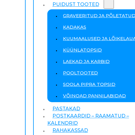
PUIDUST TOOTED
GRAVEERITUD JA PÕLETATU
KADAKAS
KUUMAALUSED JA LÕIKELAU
KÜÜNLATOPSID
LAEKAD JA KARBID
POOLTOOTED
SOOLA PIPRA TOPSID
VÕINOAD PANNILABIDAD
PASTAKAD
POSTKAARDID – RAAMATUD –
KALENDRID
RAHAKASSAD