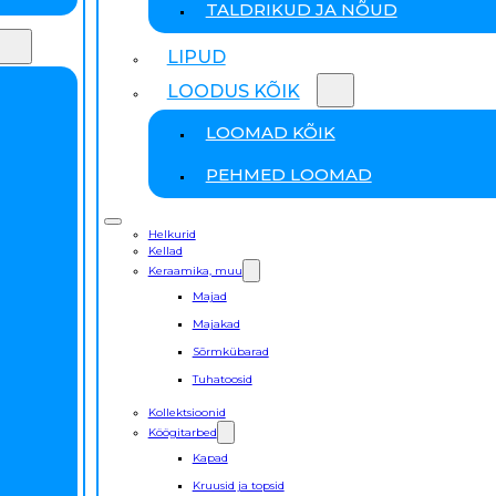
TALDRIKUD JA NÕUD
LIPUD
LOODUS KÕIK
LOOMAD KÕIK
PEHMED LOOMAD
Helkurid
Kellad
Keraamika, muu
Majad
Majakad
Sõrmkübarad
Tuhatoosid
Kollektsioonid
Köögitarbed
Kapad
Kruusid ja topsid