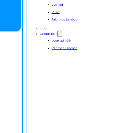
Lusikad
Pitsid
Taldrikud ja nõud
Lipud
Loodus kõik
Loomad kõik
Pehmed Loomad