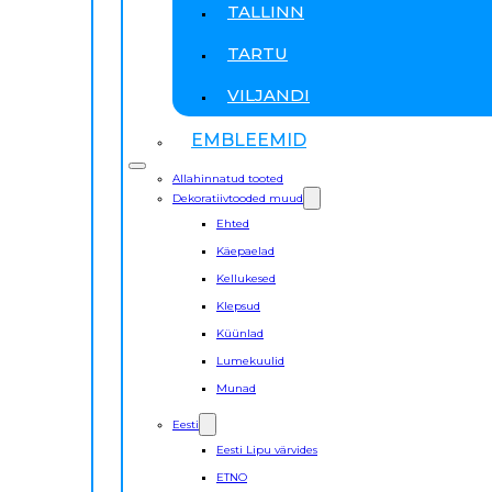
TALLINN
TARTU
VILJANDI
EMBLEEMID
Allahinnatud tooted
Dekoratiivtooded muud
Ehted
Käepaelad
Kellukesed
Klepsud
Küünlad
Lumekuulid
Munad
Eesti
Eesti Lipu värvides
ETNO