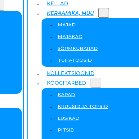
KELLAD
KERAAMIKA, MUU
MAJAD
MAJAKAD
SÕRMKÜBARAD
TUHATOOSID
KOLLEKTSIOONID
KÖÖGITARBED
KAPAD
KRUUSID JA TOPSID
LUSIKAD
PITSID