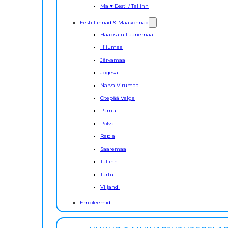
Ma ♥ Eesti / Tallinn
Eesti Linnad & Maakonnad
Haapsalu Läänemaa
Hiiumaa
Järvamaa
Jõgeva
Narva Virumaa
Otepää Valga
Pärnu
Põlva
Rapla
Saaremaa
Tallinn
Tartu
Viljandi
Embleemid