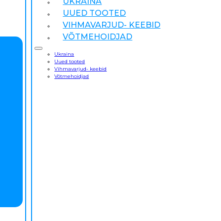
UKRAINA
UUED TOOTED
VIHMAVARJUD- KEEBID
VÕTMEHOIDJAD
Ukraina
Uued tooted
Vihmavarjud- keebid
Võtmehoidjad