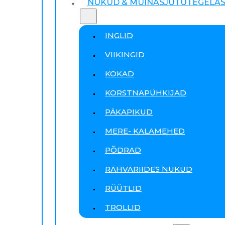
NUKUD & MUINASJUTUTEGELA
INGLID
VIIKINGID
KOKAD
KORSTNAPÜHKIJAD
PÄKAPIKUD
MERE- KALAMEHED
PÕDRAD
RAHVARIIDES NUKUD
RÜÜTLID
TROLLID