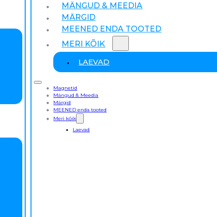
MÄNGUD & MEEDIA
MÄRGID
MEENED ENDA TOOTED
MERI KÕIK
LAEVAD
Magnetid
Mängud & Meedia
Märgid
MEENED enda tooted
Meri kõik
Laevad