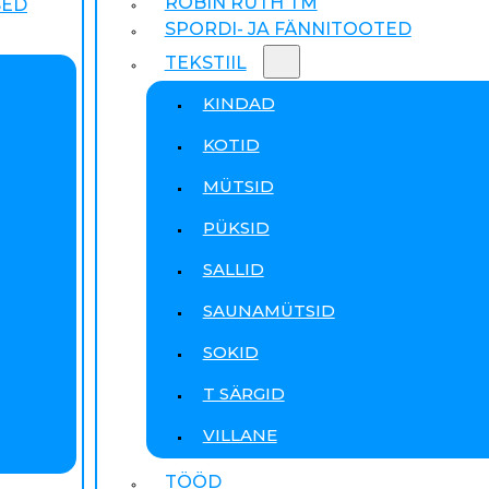
ROBIN RUTH TM
SED
SPORDI- JA FÄNNITOOTED
TEKSTIIL
KINDAD
KOTID
MÜTSID
PÜKSID
SALLID
SAUNAMÜTSID
SOKID
T SÄRGID
VILLANE
TÖÖD