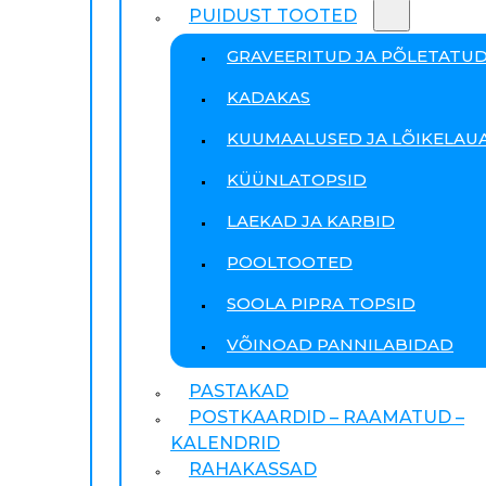
PUIDUST TOOTED
GRAVEERITUD JA PÕLETATU
KADAKAS
KUUMAALUSED JA LÕIKELAU
KÜÜNLATOPSID
LAEKAD JA KARBID
POOLTOOTED
SOOLA PIPRA TOPSID
VÕINOAD PANNILABIDAD
PASTAKAD
POSTKAARDID – RAAMATUD –
KALENDRID
RAHAKASSAD