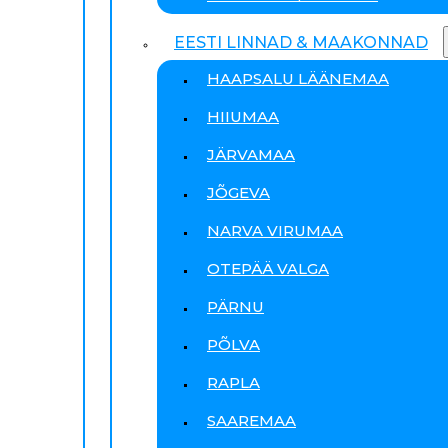
EESTI LINNAD & MAAKONNAD
HAAPSALU LÄÄNEMAA
HIIUMAA
JÄRVAMAA
JÕGEVA
NARVA VIRUMAA
OTEPÄÄ VALGA
PÄRNU
PÕLVA
RAPLA
SAAREMAA