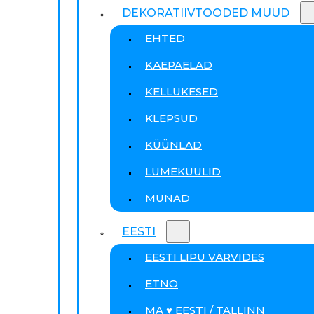
DEKORATIIVTOODED MUUD
EHTED
KÄEPAELAD
KELLUKESED
KLEPSUD
KÜÜNLAD
LUMEKUULID
MUNAD
EESTI
EESTI LIPU VÄRVIDES
ETNO
MA ♥ EESTI / TALLINN