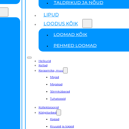
TALDRIKUD JA NÕUD
LIPUD
LOODUS KÕIK
LOOMAD KÕIK
PEHMED LOOMAD
Helkurid
Kellad
Keraamika, muu
Majad
Majakad
Sõrmkübarad
Tuhatoosid
Kollektsioonid
Köögitarbed
Kapad
Kruusid ja topsid