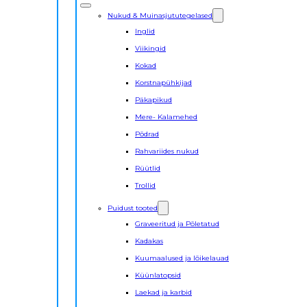
Nukud & Muinasjututegelased
Inglid
Viikingid
Kokad
Korstnapühkijad
Päkapikud
Mere- Kalamehed
Põdrad
Rahvariides nukud
Rüütlid
Trollid
Puidust tooted
Graveeritud ja Põletatud
Kadakas
Kuumaalused ja lõikelauad
Küünlatopsid
Laekad ja karbid