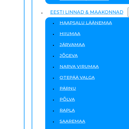
EESTI LINNAD & MAAKONNAD
HAAPSALU LÄÄNEMAA
HIIUMAA
JÄRVAMAA
JÕGEVA
NARVA VIRUMAA
OTEPÄÄ VALGA
PÄRNU
PÕLVA
RAPLA
SAAREMAA