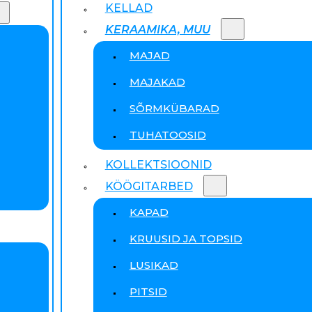
KELLAD
KERAAMIKA, MUU
MAJAD
MAJAKAD
SÕRMKÜBARAD
TUHATOOSID
KOLLEKTSIOONID
KÖÖGITARBED
KAPAD
KRUUSID JA TOPSID
LUSIKAD
PITSID