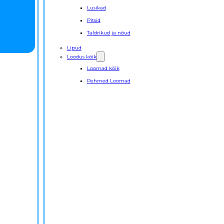
Lusikad
Pitsid
Taldrikud ja nõud
Lipud
Loodus kõik
Loomad kõik
Pehmed Loomad