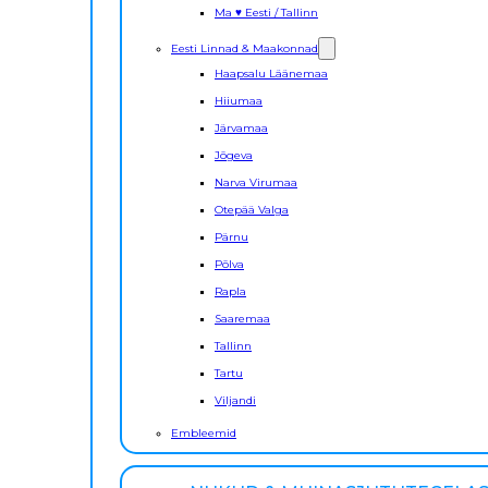
Ma ♥ Eesti / Tallinn
Eesti Linnad & Maakonnad
Haapsalu Läänemaa
Hiiumaa
Järvamaa
Jõgeva
Narva Virumaa
Otepää Valga
Pärnu
Põlva
Rapla
Saaremaa
Tallinn
Tartu
Viljandi
Embleemid