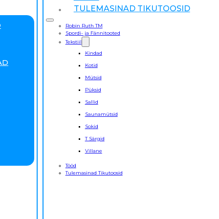
TULEMASINAD TIKUTOOSID
D
Robin Ruth TM
Spordi- ja Fännitooted
Tekstiil
Kindad
AD
Kotid
Mütsid
Püksid
Sallid
Saunamütsid
Sokid
T Särgid
Villane
Tööd
Tulemasinad Tikutoosid