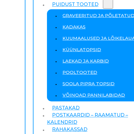
PUIDUST TOOTED
GRAVEERITUD JA PÕLETATU
KADAKAS
KUUMAALUSED JA LÕIKELAU
KÜÜNLATOPSID
LAEKAD JA KARBID
POOLTOOTED
SOOLA PIPRA TOPSID
VÕINOAD PANNILABIDAD
PASTAKAD
POSTKAARDID – RAAMATUD –
KALENDRID
RAHAKASSAD