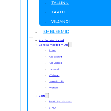
TALLINN
TARTU
VILJANDI
EMBLEEMID
Allahinnatud tooted
Dekoratiivtooded muud
Ehted
Käepaelad
Kellukesed
Klepsud
Küünlad
Lumekuulid
Munad
Eesti
Eesti Lipu värvides
ETNO