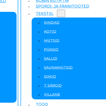
ROBIN RUTH TM
SED
SPORDI- JA FÄNNITOOTED
TEKSTIIL
KINDAD
KOTID
MÜTSID
PÜKSID
SALLID
SAUNAMÜTSID
SOKID
T SÄRGID
VILLANE
TÖÖD