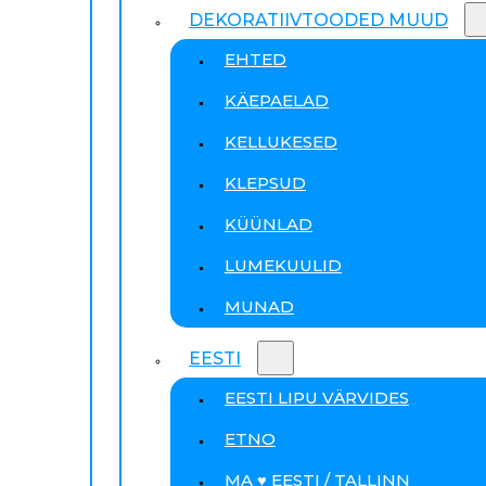
DEKORATIIVTOODED MUUD
EHTED
KÄEPAELAD
KELLUKESED
KLEPSUD
KÜÜNLAD
LUMEKUULID
MUNAD
EESTI
EESTI LIPU VÄRVIDES
ETNO
MA ♥ EESTI / TALLINN