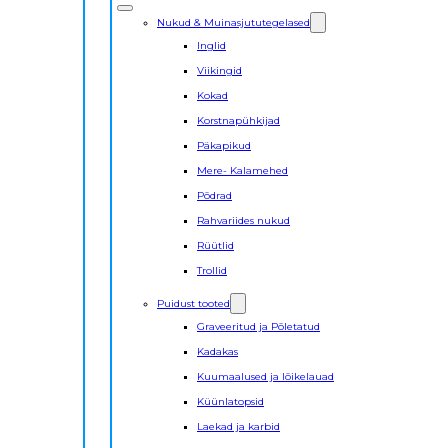
Nukud & Muinasjututegelased
Inglid
Viikingid
Kokad
Korstnapühkijad
Päkapikud
Mere- Kalamehed
Põdrad
Rahvariides nukud
Rüütlid
Trollid
Puidust tooted
Graveeritud ja Põletatud
Kadakas
Kuumaalused ja lõikelauad
Küünlatopsid
Laekad ja karbid