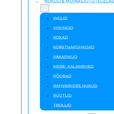
NUKUD & MUINASJUTUTEGELA
INGLID
VIIKINGID
KOKAD
KORSTNAPÜHKIJAD
PÄKAPIKUD
MERE- KALAMEHED
PÕDRAD
RAHVARIIDES NUKUD
RÜÜTLID
TROLLID