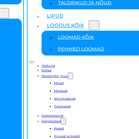
TALDRIKUD JA NÕUD
LIPUD
LOODUS KÕIK
LOOMAD KÕIK
PEHMED LOOMAD
Helkurid
Kellad
Keraamika, muu
Majad
Majakad
Sõrmkübarad
Tuhatoosid
Kollektsioonid
Köögitarbed
Kapad
Kruusid ja topsid