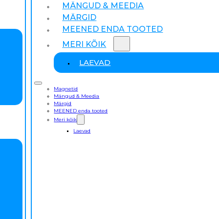
MÄNGUD & MEEDIA
MÄRGID
MEENED ENDA TOOTED
MERI KÕIK
LAEVAD
Magnetid
Mängud & Meedia
Märgid
MEENED enda tooted
Meri kõik
Laevad