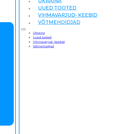
UKRAINA
UUED TOOTED
VIHMAVARJUD- KEEBID
VÕTMEHOIDJAD
Ukraina
Uued tooted
Vihmavarjud- keebid
Võtmehoidjad