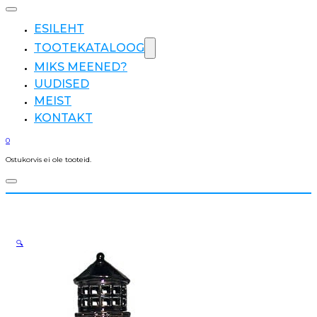
ESILEHT
TOOTEKATALOOG
MIKS MEENED?
UUDISED
MEIST
KONTAKT
0
Ostukorvis ei ole tooteid.
🔍