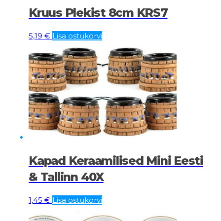
Kruus Plekist 8cm KRS7
5,19
€
Lisa ostukorvi
Kapad Keraamilised Mini Eesti
& Tallinn 40X
1,45
€
Lisa ostukorvi