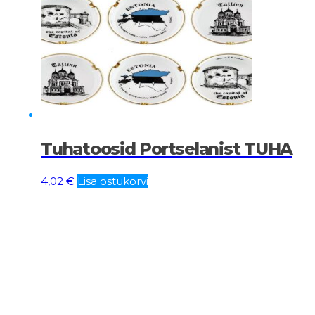
Tuhatoosid Portselanist TUHA
4,02
€
Lisa ostukorvi