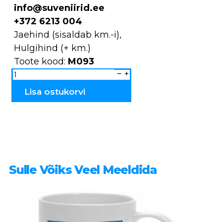
info@suveniirid.ee
+372 6213 004
Jaehind (sisaldab km.-i),
Hulgihind (+ km.)
Toote kood:
M093
Majakas
keraamiline
M093
kogus
Lisa ostukorvi
Sulle Võiks Veel Meeldida