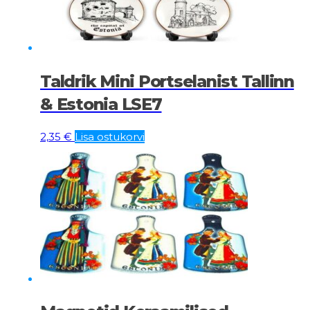
Taldrik Mini Portselanist Tallinn
& Estonia LSE7
2,35
€
Lisa ostukorvi