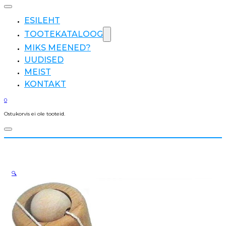
ESILEHT
TOOTEKATALOOG
MIKS MEENED?
UUDISED
MEIST
KONTAKT
0
Ostukorvis ei ole tooteid.
🔍