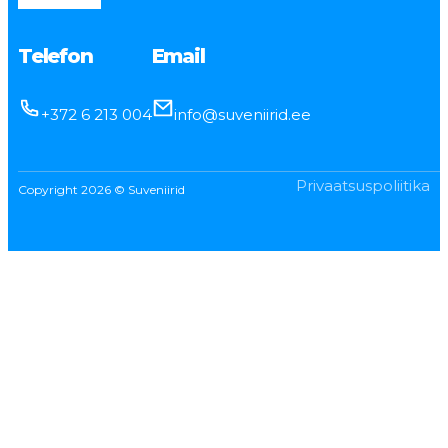
Telefon
Email
+372 6 213 004
info@suveniirid.ee
Privaatsuspoliitika
Copyright 2026 © Suveniirid