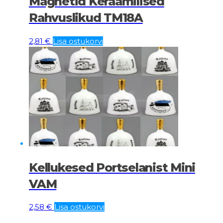
Magnetid Keraamilised
Rahvuslikud TM18A
2,81
€
Lisa ostukorvi
Kellukesed Portselanist Mini
VAM
2,58
€
Lisa ostukorvi