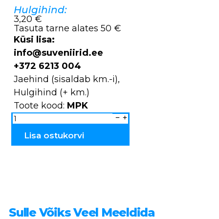
Hulgihind:
3,20 €
Tasuta tarne alates 50 €
Küsi lisa:
info@suveniirid.ee
+372 6213 004
Jaehind (sisaldab km.-i),
Hulgihind (+ km.)
Toote kood:
MPK
Mäng
puidust
-
Püüa
Lisa ostukorvi
kuuli
MPK
kogus
Sulle Võiks Veel Meeldida