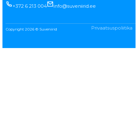
+372 6 213 004
info@suveniirid.ee
Privaatsuspoliitika
Copyright 2026 © Suveniirid