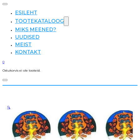
ESILEHT
TOOTEKATALOOG
MIKS MEENED?
UUDISED
MEIST
KONTAKT
0
Ostukorvis ei ole tooteid.
🔍