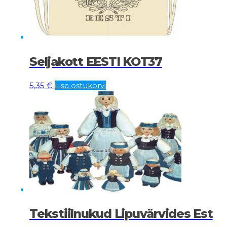
Seljakott EESTI KOT37
5,35
€
Lisa ostukorvi
Tekstiilnukud Lipuvärvides Est