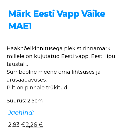
Märk Eesti Vapp Väike
MAE1
Haaknõelkinnitusega plekist rinnamärk
millele on kujutatud Eesti vapp, Eesti lipu
taustal…
Sümboolne meene oma lihtsuses ja
arusaadavuses.
Pilt on pinnale trükitud.
Suurus: 2,5cm
Jaehind:
2,83
€
2,26
€
Algne
Current