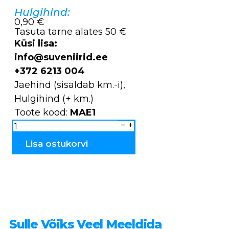
hind
price
Hulgihind:
0,90 €
oli:
is:
Tasuta tarne alates 50 €
2,83 €.
2,26 €.
Küsi lisa:
info@suveniirid.ee
+372 6213 004
Jaehind (sisaldab km.-i),
Hulgihind (+ km.)
Toote kood:
MAE1
Märk
Eesti
Vapp
väike
Lisa ostukorvi
MAE1
kogus
Sulle Võiks Veel Meeldida