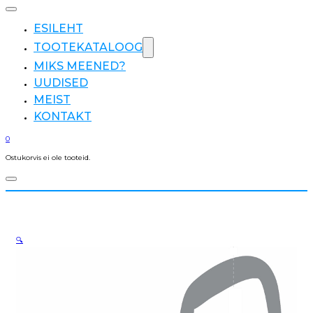
ESILEHT
TOOTEKATALOOG
MIKS MEENED?
UUDISED
MEIST
KONTAKT
0
Ostukorvis ei ole tooteid.
🔍