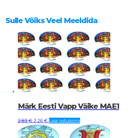
Sulle Võiks Veel Meeldida
Märk Eesti Vapp Väike MAE1
Algne
Current
2,83
€
2,26
€
Lisa ostukorvi
hind
price
oli:
is: