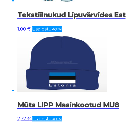
Tekstiilnukud Lipuvärvides Est
1,00
€
Lisa ostukorvi
Müts LIPP Masinkootud MU8
7,77
€
Lisa ostukorvi