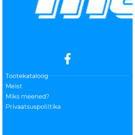
Tootekataloog
Meist
Miks meened?
Privaatsuspoliitika