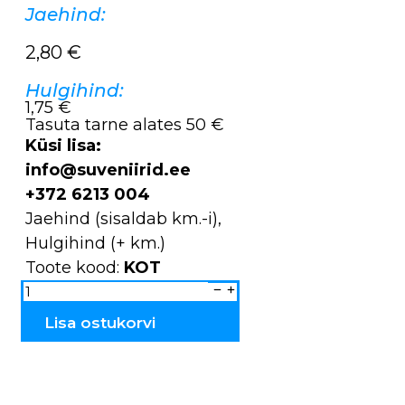
Jaehind:
2,80
€
Hulgihind:
1,75 €
Tasuta tarne alates 50 €
Küsi lisa:
info@suveniirid.ee
+372 6213 004
Jaehind (sisaldab km.-i),
Hulgihind (+ km.)
Toote kood:
KOT
Ostukott
KOT
Hall
kogus
Lisa ostukorvi