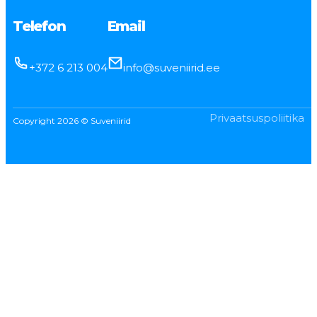
Telefon
Email
+372 6 213 004
info@suveniirid.ee
Privaatsuspoliitika
Copyright 2026 © Suveniirid