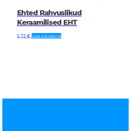
Ehted Rahvuslikud
Keraamilised EHT
5,72
€
Lisa ostukorvi