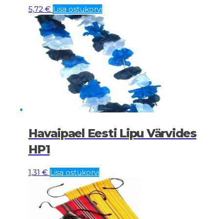
5,72
€
Lisa ostukorvi
Havaipael Eesti Lipu Värvides
HP1
1,31
€
Lisa ostukorvi