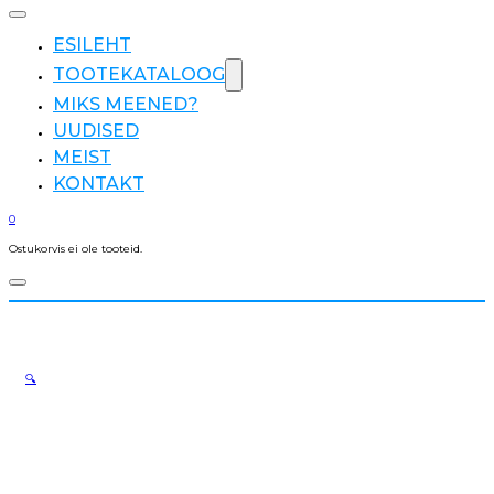
ESILEHT
TOOTEKATALOOG
MIKS MEENED?
UUDISED
MEIST
KONTAKT
0
Ostukorvis ei ole tooteid.
🔍