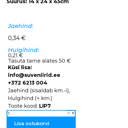
Suurus: 14 x 24 x 45cm
Jaehind:
0,34
€
Hulgihind:
0,21 €
Tasuta tarne alates 50 €
Küsi lisa:
info@suveniirid.ee
+372 6213 004
Jaehind (sisaldab km.-i),
Hulgihind (+ km.)
Toote kood:
LIP7
Paberist
lipp
KESMINE
LIP7
Lisa ostukorvi
kogus