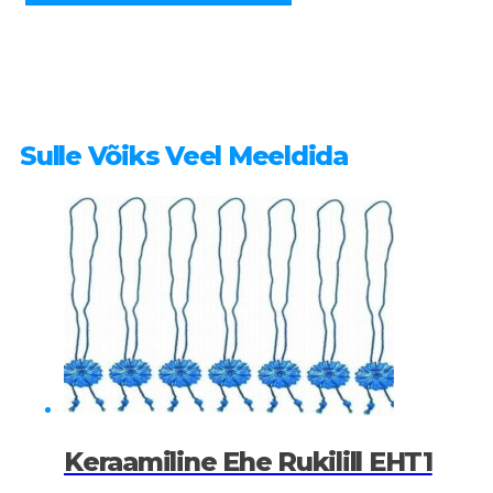
Sulle Võiks Veel Meeldida
Keraamiline Ehe Rukilill EHT1