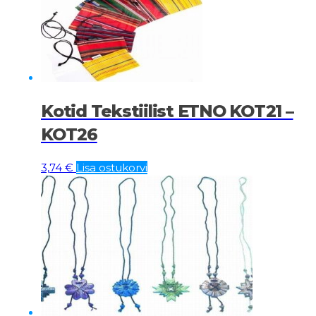
Kotid Tekstiilist ETNO KOT21 –
KOT26
3,74
€
Lisa ostukorvi