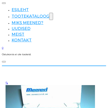
ESILEHT
TOOTEKATALOOG
MIKS MEENED?
UUDISED
MEIST
KONTAKT
0
Ostukorvis ei ole tooteid.
🔍