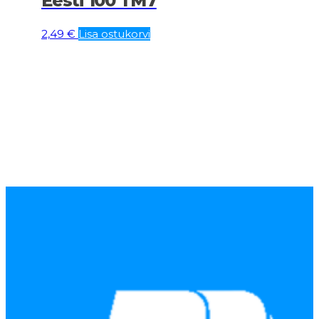
Eesti 100 TM7
2,49
€
Lisa ostukorvi