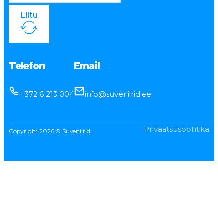
Liitu
Telefon
Email
+372 6 213 004
info@suveniirid.ee
Privaatsuspoliitika
Copyright 2026 © Suveniirid