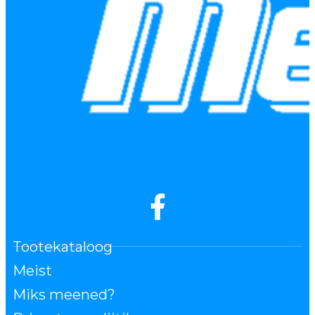
Tootekataloog
Meist
Miks meened?