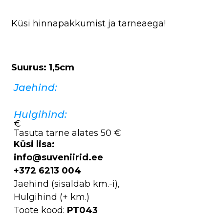
Küsi hinnapakkumist ja tarneaega!
Suurus: 1,5cm
Jaehind:
Hulgihind:
€
Tasuta tarne alates 50 €
Küsi lisa:
info@suveniirid.ee
+372 6213 004
Jaehind (sisaldab km.-i),
Hulgihind (+ km.)
Toote kood:
PT043