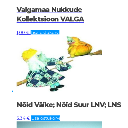
Valgamaa Nukkude
Kollektsioon VALGA
1,00
€
Lisa ostukorvi
Nõid Väike; Nõid Suur LNV; LNS
5,34
€
Lisa ostukorvi