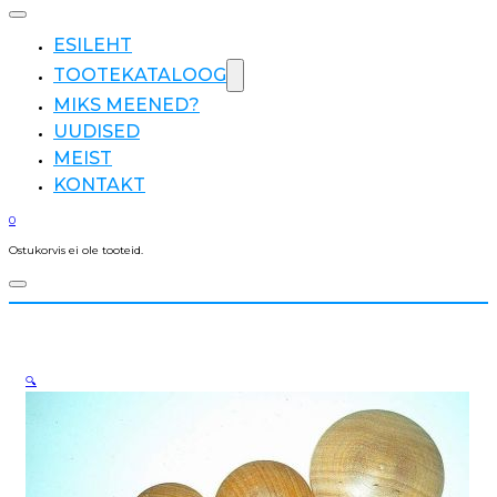
ESILEHT
TOOTEKATALOOG
MIKS MEENED?
UUDISED
MEIST
KONTAKT
0
Ostukorvis ei ole tooteid.
🔍