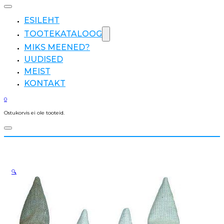
ESILEHT
TOOTEKATALOOG
MIKS MEENED?
UUDISED
MEIST
KONTAKT
0
Ostukorvis ei ole tooteid.
🔍