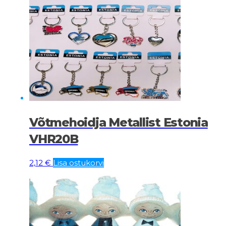
Võtmehoidja Metallist Estonia
VHR20B
2,12
€
Lisa ostukorvi