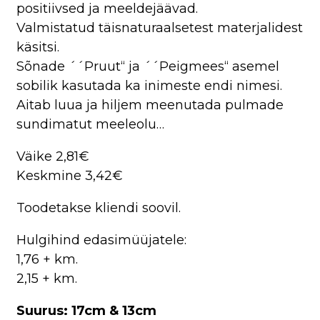
positiivsed ja meeldejäävad.
Valmistatud täisnaturaalsetest materjalidest
käsitsi.
Sõnade ´´Pruut“ ja ´´Peigmees“ asemel
sobilik kasutada ka inimeste endi nimesi.
Aitab luua ja hiljem meenutada pulmade
sundimatut meeleolu…
Väike 2,81€
Keskmine 3,42€
Toodetakse kliendi soovil.
Hulgihind edasimüüjatele:
1,76 + km.
2,15 + km.
Suurus: 17cm & 13cm