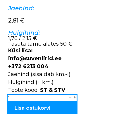
Jaehind:
2,81
€
Hulgihind:
1,76 / 2,15 €
Tasuta tarne alates 50 €
Küsi lisa:
info@suveniirid.ee
+372 6213 004
Jaehind (sisaldab km.-i),
Hulgihind (+ km.)
Toote kood:
ST & STV
Pruut
ja
Peigmees
ST
Lisa ostukorvi
&
STV
kogus