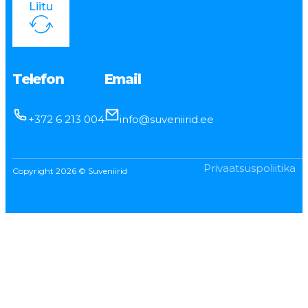
Liitu
Telefon
Email
+372 6 213 004
info@suveniirid.ee
Privaatsuspoliitika
Copyright 2026 © Suveniirid