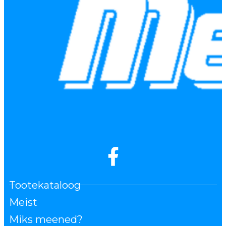
Tootekataloog
Meist
Miks meened?