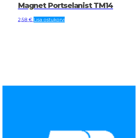
Magnet Portselanist TM14
2,58
€
Lisa ostukorvi