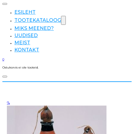
ESILEHT
TOOTEKATALOOG
MIKS MEENED?
UUDISED
MEIST
KONTAKT
0
Ostukorvis ei ole tooteid.
🔍