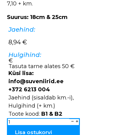
7,10 + km.
Suurus: 18cm & 25cm
Jaehind:
8,94
€
Hulgihind:
€
Tasuta tarne alates 50 €
Küsi lisa:
info@suveniirid.ee
+372 6213 004
Jaehind (sisaldab km.-i),
Hulgihind (+ km.)
Toote kood:
B1 & B2
Pudel
keraamiline
B1
väike
Lisa ostukorvi
&
B2