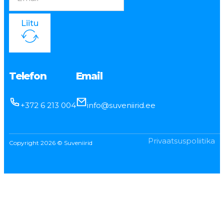
Liitu
Telefon
Email
+372 6 213 004
info@suveniirid.ee
Privaatsuspoliitika
Copyright 2026 © Suveniirid