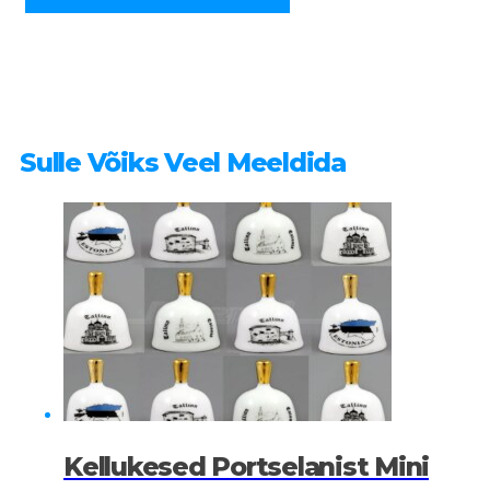
suur
kogus
Sulle Võiks Veel Meeldida
Kellukesed Portselanist Mini