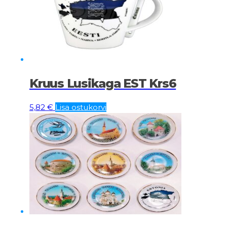
Kruus Lusikaga EST Krs6
5,82
€
Lisa ostukorvi