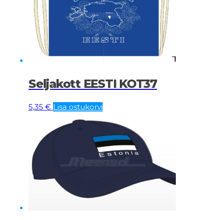
Seljakott EESTI KOT37
5,35
€
Lisa ostukorvi