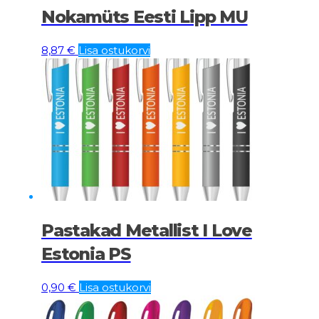
Nokamüts Eesti Lipp MU
8,87
€
Lisa ostukorvi
Pastakad Metallist I Love
Estonia PS
0,90
€
Lisa ostukorvi