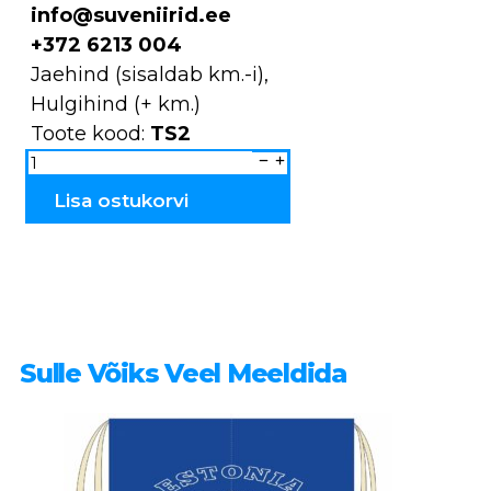
info@suveniirid.ee
+372 6213 004
Jaehind (sisaldab km.-i),
Hulgihind (+ km.)
Toote kood:
TS2
Puidust
Vedur
suur
TS2
Lisa ostukorvi
kogus
Sulle Võiks Veel Meeldida