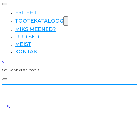
ESILEHT
TOOTEKATALOOG
MIKS MEENED?
UUDISED
MEIST
KONTAKT
0
Ostukorvis ei ole tooteid.
🔍