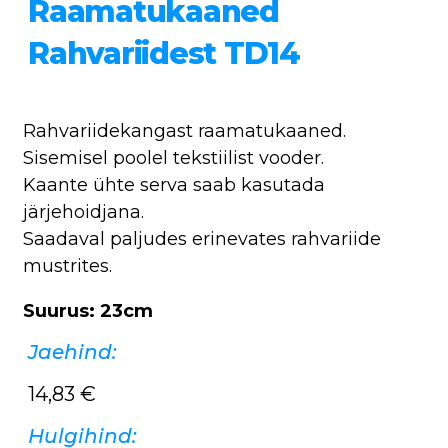
Raamatukaaned
Rahvariidest TD14
Rahvariidekangast raamatukaaned.
Sisemisel poolel tekstiilist vooder.
Kaante ühte serva saab kasutada
järjehoidjana.
Saadaval paljudes erinevates rahvariide
mustrites.
Suurus: 23cm
Jaehind:
14,83
€
Hulgihind: