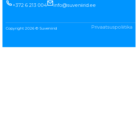
+372 6 213 004
info@suveniirid.ee
Privaatsuspoliitika
Copyright 2026 © Suveniirid