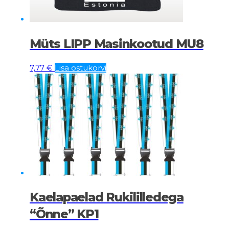
Müts LIPP Masinkootud MU8
7,77
€
Lisa ostukorvi
Kaelapaelad Rukililledega
“Õnne” KP1