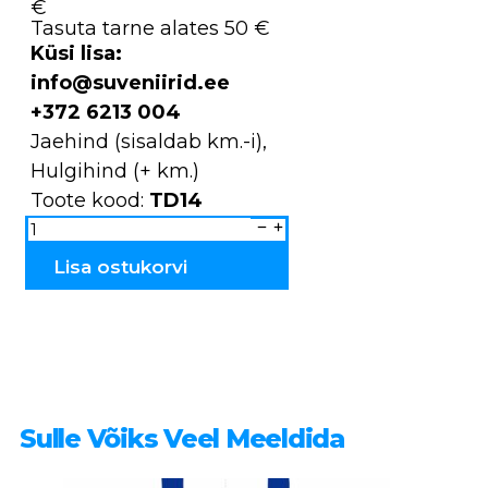
€
Tasuta tarne alates 50 €
Küsi lisa:
info@suveniirid.ee
+372 6213 004
Jaehind (sisaldab km.-i),
Hulgihind (+ km.)
Toote kood:
TD14
Raamatukaaned
rahvariidest
TD14
kogus
Lisa ostukorvi
Sulle Võiks Veel Meeldida