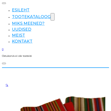
ESILEHT
TOOTEKATALOOG
MIKS MEENED?
UUDISED
MEIST
KONTAKT
0
Ostukorvis ei ole tooteid.
🔍