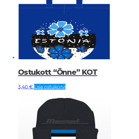
Ostukott “Õnne” KOT
3,40
€
Lisa ostukorvi