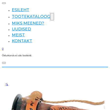
ESILEHT
TOOTEKATALOOG
MIKS MEENED?
UUDISED
MEIST
KONTAKT
0
Ostukorvis ei ole tooteid.
🔍