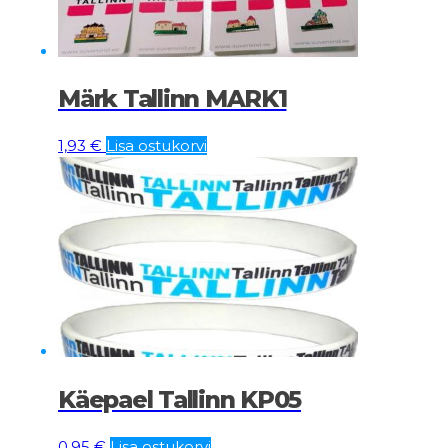
Märk Tallinn MARK1
1,93
€
Lisa ostukorvi
Käepael Tallinn KP05
0,95
€
Lisa ostukorvi