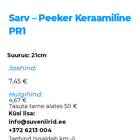
Sarv – Peeker Keraamiline
PR1
Suurus: 21cm
Jaehind:
7,45
€
Hulgihind:
4,67 €
Tasuta tarne alates 50 €
Küsi lisa:
info@suveniirid.ee
+372 6213 004
Jaehind (sisaldab km.-i),