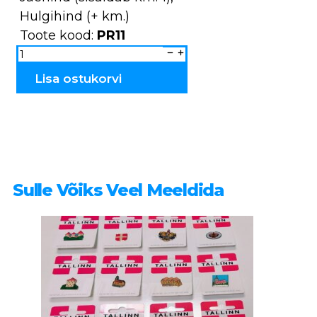
Hulgihind (+ km.)
Toote kood:
PR11
Sarv
-
peeker
keraamiline
Lisa ostukorvi
PR1
kogus
Sulle Võiks Veel Meeldida