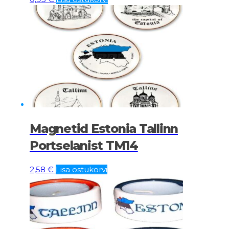
Magnetid Estonia Tallinn
Portselanist TM14
2,58
€
Lisa ostukorvi