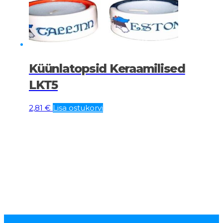
Küünlatopsid Keraamilised
LKT5
2,81
€
Lisa ostukorvi