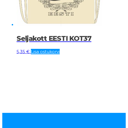
Seljakott EESTI KOT37
5,35
€
Lisa ostukorvi