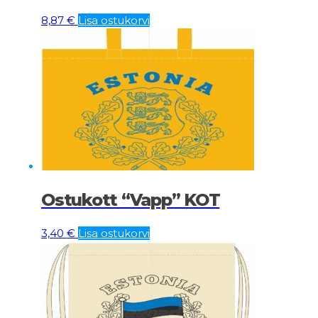
8,87
€
Lisa ostukorvi
Ostukott “Vapp” KOT
3,40
€
Lisa ostukorvi