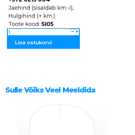
Jaehind (sisaldab km.-i),
Hulgihind (+ km.)
Toote kood:
SI05
Saunamüts
MEESTE
SI05
kogus
Lisa ostukorvi
Sulle Võiks Veel Meeldida