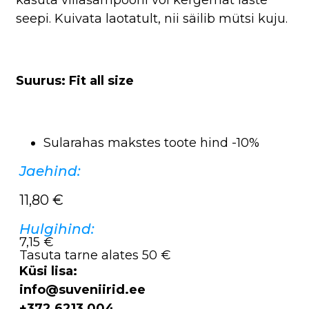
seepi. Kuivata laotatult, nii säilib mütsi kuju.
Suurus: Fit all size
Sularahas makstes toote hind -10%
Jaehind:
11,80
€
Hulgihind:
7,15 €
Tasuta tarne alates 50 €
Küsi lisa:
info@suveniirid.ee
+372 6213 004