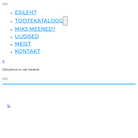
ESILEHT
TOOTEKATALOOG
MIKS MEENED?
UUDISED
MEIST
KONTAKT
0
Ostukorvis ei ole tooteid.
🔍