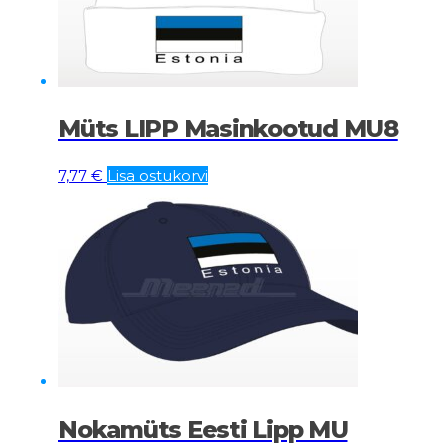
Müts LIPP Masinkootud MU8
7,77
€
Lisa ostukorvi
Nokamüts Eesti Lipp MU