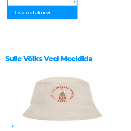
Saunamüts
MEESTE
SI05
kogus
Lisa ostukorvi
Sulle Võiks Veel Meeldida