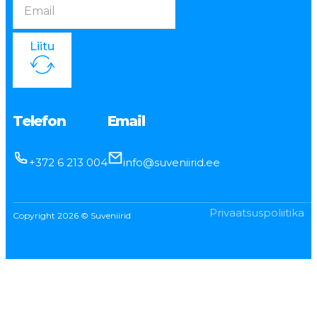
Liitu
Telefon
Email
+372 6 213 004
info@suveniirid.ee
Privaatsuspoliitika
Copyright 2026 © Suveniirid