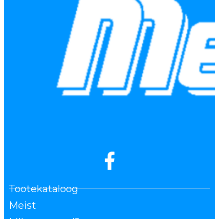
Tootekataloog
Meist