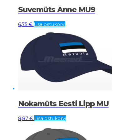
Suvemüts Anne MU9
6,75
€
Lisa ostukorvi
Nokamüts Eesti Lipp MU
8,87
€
Lisa ostukorvi