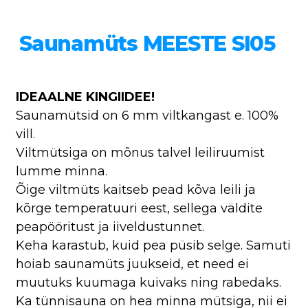
Saunamüts MEESTE SI05
IDEAALNE KINGIIDEE!
Saunamütsid on 6 mm viltkangast e. 100%
vill.
Viltmütsiga on mõnus talvel leiliruumist
lumme minna.
Õige viltmüts kaitseb pead kõva leili ja
kõrge temperatuuri eest, sellega väldite
peapööritust ja iiveldustunnet.
Keha karastub, kuid pea püsib selge. Samuti
hoiab saunamüts juukseid, et need ei
muutuks kuumaga kuivaks ning rabedaks.
Ka tünnisauna on hea minna mütsiga, nii ei