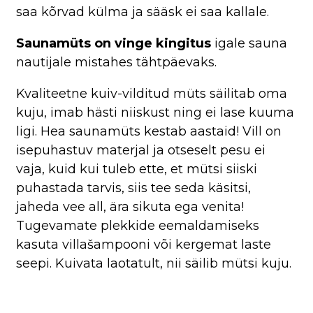
saa kõrvad külma ja sääsk ei saa kallale.
Saunamüts on
vinge kingitus
igale sauna
nautijale mistahes tähtpäevaks.
Kvaliteetne kuiv-vilditud müts säilitab oma
kuju, imab hästi niiskust ning ei lase kuuma
ligi. Hea saunamüts kestab aastaid! Vill on
isepuhastuv materjal ja otseselt pesu ei
vaja, kuid kui tuleb ette, et mütsi siiski
puhastada tarvis, siis tee seda käsitsi,
jaheda vee all, ära sikuta ega venita!
Tugevamate plekkide eemaldamiseks
kasuta villašampooni või kergemat laste
seepi. Kuivata laotatult, nii säilib mütsi kuju.