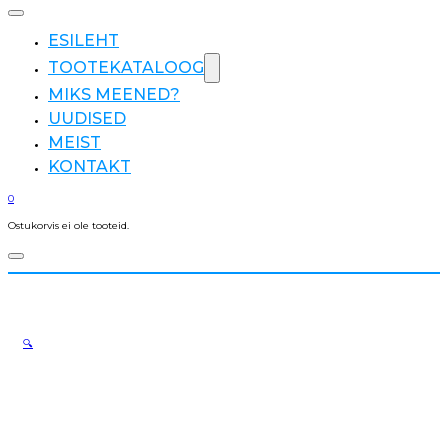
ESILEHT
TOOTEKATALOOG
MIKS MEENED?
UUDISED
MEIST
KONTAKT
0
Ostukorvis ei ole tooteid.
🔍