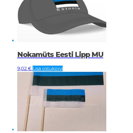
Nokamüts Eesti Lipp MU
9,02
€
Lisa ostukorvi