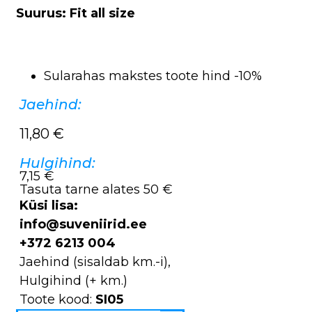
Suurus: Fit all size
Sularahas makstes toote hind -10%
Jaehind:
11,80
€
Hulgihind:
7,15 €
Tasuta tarne alates 50 €
Küsi lisa:
info@suveniirid.ee
+372 6213 004
Jaehind (sisaldab km.-i),
Hulgihind (+ km.)
Toote kood:
SI05